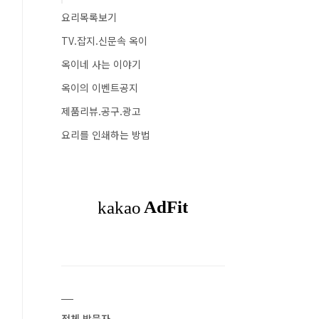
요리목록보기
TV.잡지.신문속 옥이
옥이네 사는 이야기
옥이의 이벤트공지
제품리뷰.공구.광고
요리를 인쇄하는 방법
전체 방문자