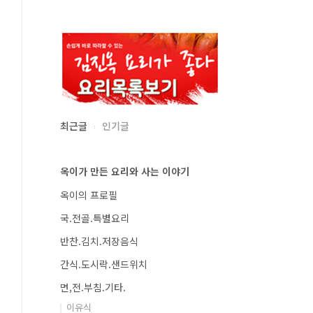
최근글
인기글
옥이가 만든 요리와 사는 이야기
옥이의 프로필
국.전골.특별요리
반찬.김치.저장음식
간식.도시락.샌드위치
면,전.부침.기타.
이유식