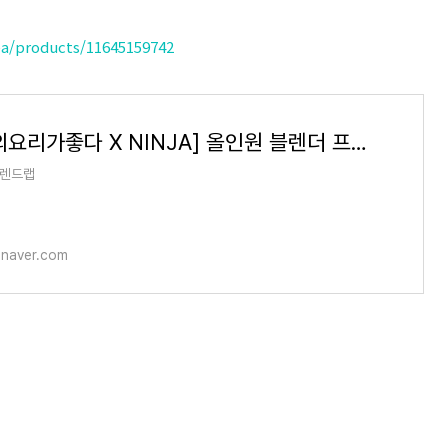
ea/products/11645159742
[김진옥의요리가좋다 X NINJA] 올인원 블렌더 프로페셔널 믹서기 BN800KR 공/동/구/매 : 트랜드랩
트렌드랩
.naver.com