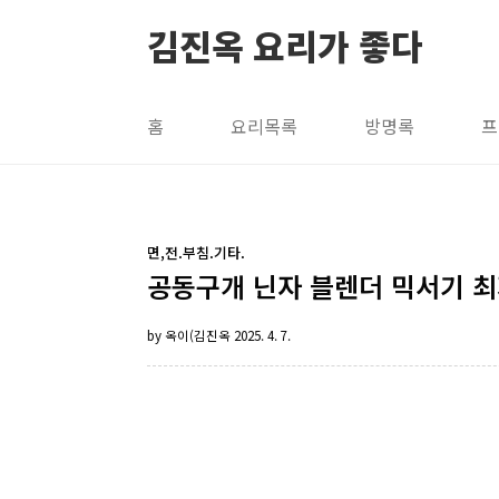
본문 바로가기
김진옥 요리가 좋다
홈
요리목록
방명록
프
면,전.부침.기타.
공동구개 닌자 블렌더 믹서기 최
by 옥이(김진옥
2025. 4. 7.