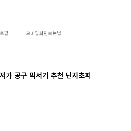
로필
모바일화면보는법
저가 공구 믹서기 추천 닌자초퍼