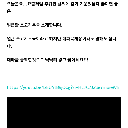
오늘은요...요즘처럼 추워진 날씨에 감기 기운있을때 끓이면 좋
은
얼큰한 소고기무국 소개합니다.
얼큰 소고기무국이라고 하지만 대파육개장이라도 말해도 됩니
다.
대파를 큼직한것으로 넉넉히 넣고 끓이세요!!!
https://youtu.be/bEUVlB9jQCg?si=H2JC7Ja8e7muieWh