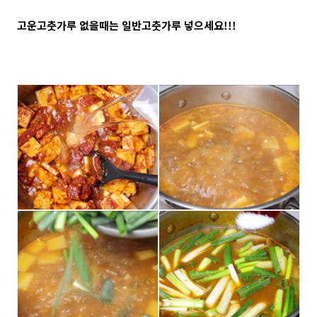
고운고춧가루 없을때는 일반고춧가루 넣으세요!!!