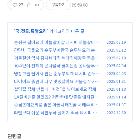
27
구독하기
'
국.전골.특별요리
' 카테고리의 다른 글
손쉬운 갈비요리 마늘갈비살 레시피 마늘갈비 갈
2025.09.19
비양념 명절요리 손님초대요리 갈비재우는법 갈
간단한 국물요리 순두부계란국 순두부요리 순두
2025.02.12
비양념레시피
부계란국 레시피 아침국물요리 순두부계란국 끓
(244)
겨울철엔 역시 김치뼈다귀 뼈다귀해장국 묵은지
2025.02.10
이기 김진옥요리가좋다
뼈다귀탕 돼지등뼈감자탕 돼지등뼈탕 돼지등뼈
(4)
육수없이 진하게 콩나물국 끓이는법 콩나물무침
2025.02.04
김치찌개 끓이는법 김진옥요리가좋다
쉽게 만들기 김진옥 요리가좋다 콩나물국 레시피
(8)
냉장고를 털어서 만든 순두부찌개 레시피 순두부
2025.02.03
콩나물무침 만드는법
찌개 맛있게 끓이는법 돼지고기 순두부찌개 양념
(9)
다이어트 중인데 너무 맛있잖아요 겨울철 무가 맛
2025.01.31
장 만들기 김진옥요리가좋다
있을때 무를 넣은 골뱅이무생채무침 골뱅이무침
(9)
설명절 잡채 만들때 "이것"을 넣어보세요 잡채
2025.01.18
레시피 골뱅이무침 만들기 김진옥요리가좋다
황금레시피 불지 않게 잡채 만들기 김진옥요리가
(6)
LA갈비인줄 알았죠? 저렴한데 맛좋은 돼지갈비
2025.01.14
좋다 잡채재료
구이 돼지갈비찜 갈비양념 갈비구이양념 갈비레
(6)
손님초대요리로 좋은 아롱사태전골 사태수육전
2025.01.07
시피 김진옥요리가좋다
골(찜) 만드는법 김진옥요리가좋다
(10)
라면보다 쉬운 떡만두국 끓이기 떡국 레시피 떡만
2024.12.30
(13)
두국 끓이는법
(9)
관련글