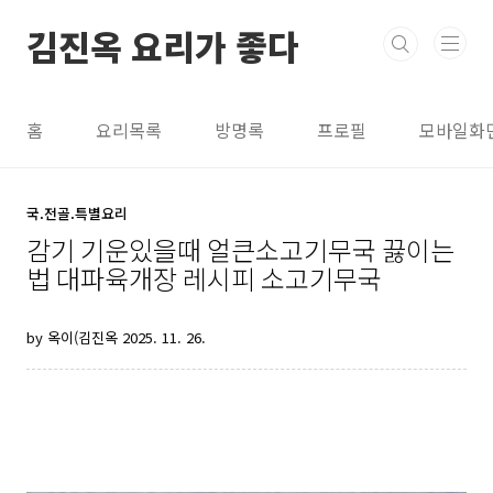
본문 바로가기
김진옥 요리가 좋다
홈
요리목록
방명록
프로필
모바일화
국.전골.특별요리
감기 기운있을때 얼큰소고기무국 끓이는
법 대파육개장 레시피 소고기무국
by 옥이(김진옥
2025. 11. 26.