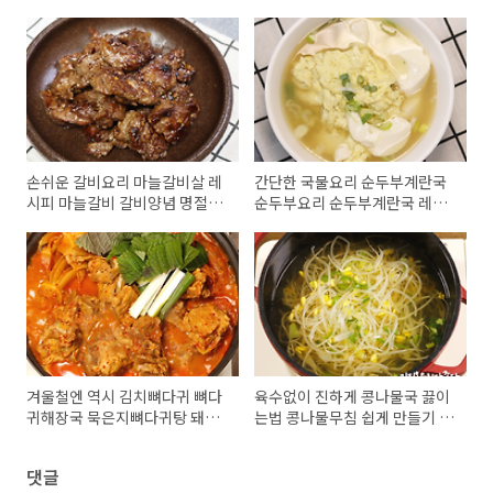
손쉬운 갈비요리 마늘갈비살 레
간단한 국물요리 순두부계란국
시피 마늘갈비 갈비양념 명절요
순두부요리 순두부계란국 레시
리 손님초대요리 갈비재우는법
피 아침국물요리 순두부계란국
갈비양념레시피
끓이기 김진옥요리가좋다
겨울철엔 역시 김치뼈다귀 뼈다
육수없이 진하게 콩나물국 끓이
귀해장국 묵은지뼈다귀탕 돼지
는법 콩나물무침 쉽게 만들기 김
등뼈감자탕 돼지등뼈탕 돼지등
진옥 요리가좋다 콩나물국 레시
뼈김치찌개 끓이는법 김진옥요
피 콩나물무침 만드는법
댓글
리가좋다