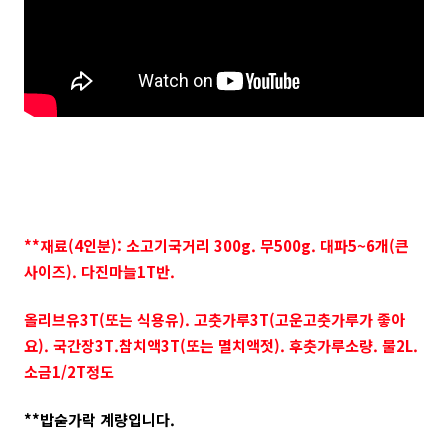
**재료(4인분): 소고기국거리 300g. 무500g. 대파5~6개(큰
사이즈). 다진마늘1T반.
올리브유3T(또는 식용유). 고춧가루3T(고운고춧가루가 좋아
요). 국간장3T.참치액3T(또는 멸치액젓). 후춧가루소량. 물2L.
소금1/2T정도
**밥숟가락 계량입니다.