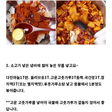
3. 소고기 넣은 냄비에 썰어 놓은 무를 넣고요~
다진마늘1T반. 올리브유3T.고운고춧가루3T듬쁙.국간장3T.참
치액3T(또는 멸치액젓).후춧가루소량 넣고 중불에서 1분정도
볶아줍니다.
**고운 고춧가루를 넣어야 국물에 고춧가루가 겉돌지 않아서 좋
답니다.