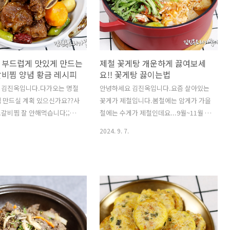
때 제사음식 차리는 것을 많이 봤고요..차
량입니다.***저는 청양고추
려보기도 했습니다.저는 명절음식중에~
데요 매운거 싫은분들은청고추
돼지고기산적을 참 좋아했습니다.제가 고
.***삭히는 시간은 상온에서
기중에 퍽퍽한 부위를 좋아합니다.닭고기
주일정도 소요됩니다.(기온에
를 먹어도 닭가슴살을 좋아하고요~그래
상태에 ..
 부드럽게 맛있게 만드는
제철 꽃게탕 개운하게 끓여보세
서 그런지 퍽퍽한 돼지고기산적을 참 맛
갈비찜 양념 황금 레시피
요!! 꽃게탕 끓이는법
있게..
 김진옥입니다.다가오는 명절
안녕하세요 김진옥입니다.요즘 살아있는
 만드실 계획 있으신가요??사
꽃게가 제철입니다.봄철에는 암게가 가을
 소갈비찜 잘 안해먹습니다;;소
철에는 수게가 제철인데요...9월~11월 수
하면...저는 차라리 갈비탕을
게가 맛있습니다!!제가 요즘 개인적으로
2024. 9. 7.
습니다.대신 갈비찜은 등갈비나
바쁘다보니..그냥 인터넷으로 생물을 구
아니면 LA갈비를 해먹는 편
입했더니...에궁...암게가 왔는데요...그
갈비는 얇아서 그냥 바로 양념
런데...암게도 살이 통통하니 큰 놈들로
먹어도 되는데요..소갈비찜은
와서꽃게탕 끓여먹기 좋더라고요~제철
서 압력솥 아니면 일반 불에
꽃게탕 개운하고 얼큰하게 끓이는법 소개
과 노력이 많이 들어갑니다.압
합니
만들면 부드럽긴 합니다.예전에
다!!! https://youtu.be/cuu6DFsUK1g?
그에 압력밥솥에 소갈비찜 만드
si=IkwlCGiMmxpOWsFj말로하는 자세