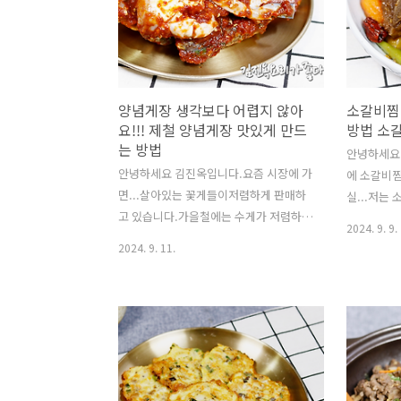
던 제육볶음이었는데요..도시락반찬도 직
밥숟가락 계
접 만들어서 싸서 다녀서 그랬는지...처음
로 삭혔는
도전했는데 너무 맛있었습니다!!!그 뒤로
로 삭히세요
양념만 조금씩 추가해서 32년째 저희집
일주일~이
단골메뉴 제육볶음이 되었습니다. h..
따라 고추의 
양념게장 생각보다 어렵지 않아
소갈비찜
요!!! 제철 양념게장 맛있게 만드
방법 소
는 방법
안녕하세요
안녕하세요 김진옥입니다.요즘 시장에 가
에 소갈비찜
면...살아있는 꽃게들이저렴하게 판매하
실...저는
고 있습니다.가을철에는 수게가 저렴하고
갈비를 구입
2024. 9. 9.
살이 많습니다!!1kg에 13000원에 살아있
끓여서 먹
2024. 9. 11.
는 수케를 6키로 구입했습니다.양념게장
돼지갈비찜 
만드실때요..살아있는 수케를 구입하셔
입니다.LA
서 급냉후 만드셔야 살이 빠지지 않습니
에 재워서 
다.제가 23살때 처음 양념게장을 만들었
두껍고 질겨
는데요..그때 집들이 음식으로 만든다고
하려면시간
겁도 없이 살아있는 꽃게를 구입해서 만
력밥솥에 
들었다가...살아있는 꽃게놈들 손질하기
제가 블로