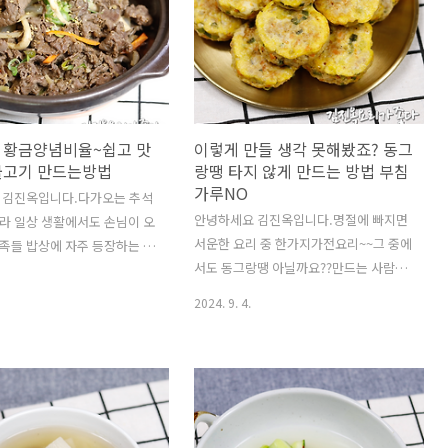
적 있을겁니다.그런데요..저
한 레시피는 위 영상을 클릭하세요!!! 재
 갈비찜 하는 방법을 즐겨하
료(3~4인분):꽃게1키로(4마리). 무1/3개
.그냥...천천히 불에서 끓여서
(300g). 양파1/4개. 대파2/3개. 애호박
것을 좋아하고 그렇게 만든것이
1/2개.청양고추3개.쑥갓 한줌정도(또는
니다.소갈비찜을 압력솥이 아닌
미나리).건새우1T(생략가능).다시마1조
이나 인덕션에 만들려면요..
각(사방6cm).물1500ml..
 황금양념비율~쉽고 맛
이렇게 만들 생각 못해봤죠? 동그
..
불고기 만드는방법
랑땡 타지 않게 만드는 방법 부침
가루NO
 김진옥입니다.다가오는 추석
안녕하세요 김진옥입니다.명절에 빠지면
라 일상 생활에서도 손님이 오
서운한 요리 중 한가지가전요리~~그 중에
가족들 밥상에 자주 등장하는 소
서도 동그랑땡 아닐까요??만드는 사람은
늘 정말 간단하지만...맛은 간
힘들지만...지글지글 소리와 전부치는 냄
고 맛있는소불고기 황금비율 알
2024. 9. 4.
새에 집안에 명절분위가 나잖아요!!! 그
소불고기 재울때 고기100g
런데요동그랑땡 부칠때 제일 힘든점이 무
 이것만 기억하시면짜지 않게
엇이세요?반죽도 힘들지만요...동그랑땡
습니
반죽 속의 고기가 익을때까지천천히 약불
://youtu.be/4Ce9yF7G8fs?
에서 충분히 부쳐야 한다는겁니다.천천히
HBfeAhY0pEBT말로하는 자세
부치다보면...동그랑땡 속 반죽에서 육즙
 위 영상을 클릭하세요!!! 재