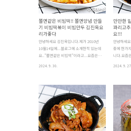
쫄면같은 비빔떡!! 쫄면양념 만들
만만한 
기 비빔떡볶이 비빔만두 김진옥요
꽈리고추
리가좋다
요!!!
안녕하세요 김진옥입니다.제가 2010년
안녕하세요
10월14일에...블로그에 소개한적 있는데
중에 한가
요.."쫄면같은 비빔떡"이라고...요즘은 아
니다.요즘
이들이 커서 간식요리 할일이 없는데요..
~깐메추리알
2024. 9. 30.
2024. 9. 27
갑자기 쫄면같은 새콤달콤한 요리가 먹고
재료 조금 
싶어서제 블로그에서 요리검색하다가 쫄
찬이탄생하
면보다는비빔떡이 더 맛있겠다는 생각에
림에 꽈리
오랫만에 만들어 봤습니다!!2010년 당시
알의 비린맛
에는 아이들이 초등학생이라서..아이들이
새도 나면서
엄청 잘 먹었다고..블로그에 일기장처럼
는 꽈리고
써있더라고요..이번에 만든 비빔떡은 주
다!! https
말에 저와 남편이 간식처럼 점심으로 먹
si=75Zn
었습니다.저희 남편이 만두를 좋아해서요
한 레시피는