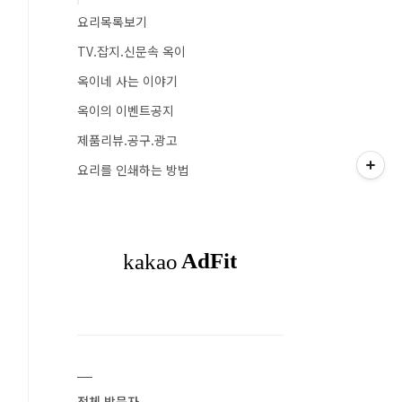
요리목록보기
TV.잡지.신문속 옥이
옥이네 사는 이야기
옥이의 이벤트공지
제품리뷰.공구.광고
요리를 인쇄하는 방법
전체 방문자