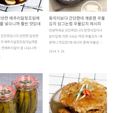
밑반찬 메추리알장조림에
동치미보다 간단한데 개운한 무물
를 넣으니까 훨씬 맛있네
김치 담그는법 무물김치 레시피
안녕하세요 김진옥입니다.한정식집이나
 김진옥입니다.만만한 밑반찬
갈비집에 가면 나오는 하얀 무물김치~개
지가 메추리알장조림아닐까합
운하니 맛있죠?제 레시피 중에 무물김치
은 깐메추리알이 잘 나오니까요
레시피가초보자분들도 성공하셨다는 후
2024. 9. 26.
 1키로 1봉지 구입하면...부
기글이 많은인기 레시피입니다!!!명절 지
.
추가해서 넣으면 근사한 밑반
나고 배추가 비싸지만 상대적으로 저렴한
잖아요~오늘은 메추리알장조
무로...동치미보다 쉽지만 개운한 무물김
고추와 통마늘을넣어서 메추리
치 담그시면 어떨까요?아직까지 무가 껍
도 잡고 국물에 꽈리고추 냄
질이 두껍고 매워요 손질하실때껍질 잘
 살짝 매콤한 것이훨씬 맛있
제거하시고요~매운무에 맞게 절일때 설
추메추리알장조림 소개합니
탕과 소금을 넣고 절일겁니다.만약 겨울
://youtu.be/ixdE-S8c-bk?
철 무가 단맛이 강할때 만드는거라면설탕
yDX27VJHL8Vq말로하는 자세
양 조금 줄이하세요~설탕이 싫은분들은
 위 영상을 클릭하세요!!! 재
설탕대체제 스테비아.알룰로스사용하시