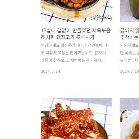
~만두 몇개 구워서 비빔만두처럼 곁들여
료:깐메추리
서 먹으니까요 엄청 좋아하더라고요
마늘15개.
~ https://youtu.be/Xtf1fEZbU3M?
콩알만큼의 
si=eLPLbZhR1IDJEHDF말로하는 자세
룰로스3T.
17살때 겁없이 만들었던 제육볶음
끓이지 
한 레시피는 위 영상을 클릭하세..
450ml.*
레시피 돼지고기 두루치기
추삭히는
안녕하세요 김진옥입니다.추석연휴때 너
안녕하세요
무 더워서 고생을 많이했는데요..갑자기
면 삭히는
가을이 찾아오고..새벽에는 춥기까지 하
판매합니다
네요...갑자기 추워진것도 모르고..밤새
저렴한고추
2024. 9. 24.
2024. 9. 19
선풍기 틀고 자다가...감기 걸렸습니다 ;;
미치 담그
ㅎㅎㅎ 제가 오늘 소개하는 레시피는요...
만들면 밥
나이가 들다보니... 요즘 추억이 생각이
다!! https
나더라고요...제가 제육볶음을 고등학교
si=vSYl
1학년때그러니까 17살때 야자학습 끝나
레시피는 위
고...버스타고 집에 11시쯤 도착해서 늦
삭히는재료:
은밤 너무 배고파서 혼자 만들었던 기억
200ml. 
이...제 첫 제육볶음 레시피였습니다.그때
추무침:삭힌
대충 이렇게 만들면 되겠지 하고 만들었
루1T.다진