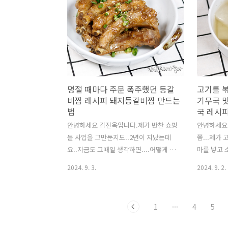
있는데요~너무 맛있다고 칭찬받은적이
료(3인분) 
있답니다!!적은양의 동태포가 늘어는 기
1개.대파1
적같은 동태버섯전 만들어 볼까
봉지(100m
요?? https://youtu.be/zHNzyZg2KKc?
가루소량.느
si=nUnmd10yi_4XYrrl말로하는 자세한
고당2T반. 
레시피는 위 영상을 클릭하세요!!! 재료:
계량입니다
동태포1팩(600g). 느타리버섯300g. 양
로 구입했습니
명절 때마다 주문 폭주했던 등갈
고기를 
파반개.당근반개(작을때는1..
비찜 레시피 돼지등갈비찜 만드는
기무국 
법
국 레시
안녕하세요 김진옥입니다.제가 반찬 쇼핑
안녕하세요
몰 사업을 그만둔지도..2년이 지났는데
쯤...제가
요..지금도 그때일 생각하면....어떻게 운
마를 넣고
영을 했는지..정말 대단하다는 생각이 가
있는데요~
2024. 9. 3.
2024. 9. 2.
끔듭니다.특히 명절때만 되면 명절대목이
신...고기
었습니다.미리 명절상품들 선주문받고 한
개했는데요!
정판매하고...에휴....지금은 하루에 한가
~끓는물에 
1
···
4
5
지 이렇게 블로그랑 유튜브에 요리올리는
로 데친뒤
것도가끔은 버거운데요...그많은 요리를
소고기무국