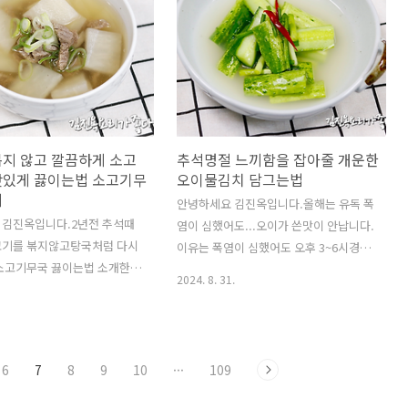
이랑 양념이 나와서동그랑땡이 타는 경우
: 소불고기용 600g(냉장). 양파
있지 않나요??(예쁘게 모양 잡고 만들었
개. 당근 소량(생략가능).배즙1
는데 타면 정말 화가나죠;;) 오늘 소개하
l). 간장6T.다진마늘1T반.후춧
는 동그랑땡은 그런 걱정 전혀 없습니다.
타리버섯100g미림2T.올리
게다가 부침가루 옷을 입히지 않고 계란
참기름1T. 깨1T.***밥숟가락
물만입혀서 부치고 아주 짧은시간 재빨리
~***소불고기용으로 냉장으
부치기 때문에다이어트 하시는분들에게
다.***..
볶지 않고 깔끔하게 소고
추석명절 느끼함을 잡아줄 개운한
는 도움이 될만한 동그랑땡 레시피입니
맛있게 끓이는법 소고기무
오이물김치 담그는법
다!!! 게다가...
피
안녕하세요 김진옥입니다.올해는 유독 폭
 김진옥입니다.2년전 추석때
염이 심했어도...오이가 쓴맛이 안납니다.
 고기를 볶지않고탕국처럼 다시
이유는 폭염이 심했어도 오후 3~6시경이
 소고기무국 끓이는법 소개한적
면 꼭 국지성소나기가내려서 그런것 같습
2024. 8. 31.
그때는 소고기를 볶지 않는대
니다.원래 여름 농작물이 쓴맛이 강한것
 핏기를 찬물에 담궈 빼라고 소
은 강한 햇빛에 물을자주 공급을 받지 못
!!오늘은 찬물에 담그지 않고
해서 쓴맛이 강해지는건데요..올해는 폭
고기를 넣었다가 빼는 느낌으
염중에도 매일 소나기가 내려서 그런것
6
7
8
9
10
···
109
헹궈서 핏기를 제거하는 방법의
같습니다.그래서 다가오는 추석명절에 무
입니
슨 물김치를 담그면 좋을까생각하다가...