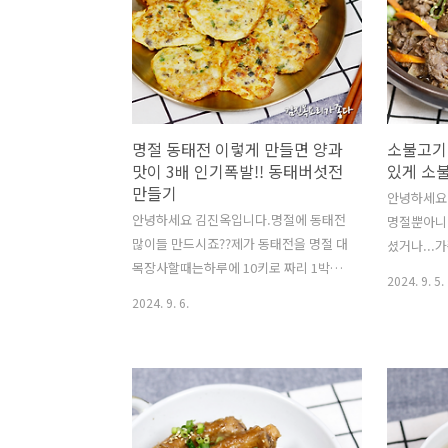
도 힘들었는데요..그렇게 힘들게 손질한
는법소개한
꽃게들을 맛있게 양념에 무침했더니...꽃
는 압력솥에
게 살이 다 양념에 흘러내리는 경험을 했
지 않습니다
습니다.그리고요..꽃게는 톱밥에 들어있
조림하는 
는것을 구입하면거의 80%는 살수율(살
더 맛있습
이) 떨어집니다.이유는 인터넷 검색해보
일반 가스불
명절 동태전 이렇게 만들면 양과
소불고기
시면 아시겠지만요..톱밥에 있으면 살아
핏기빼고=> 
맛이 3배 인기폭발!! 동태버섯전
있게 소
있기는 하지만요....
만들기
안녕하세요
안녕하세요 김진옥입니다.명절에 동태전
명절뿐아니
많이들 만드시죠??제가 동태전을 명절 대
셨거나...
목장사할때는하루에 10키로 짜리 1박스
불고기!!오
2024. 9. 5.
를 부친적도 있었는데요..새벽일찍부터
단하지 않
2024. 9. 6.
동태전 냄새를 맡아도..그래도....동태전
려드립니다.
은 정말 맛있어요!! ㅎㅎㅎ오늘은 동태포
에 간장1T
를 적은양으로 버섯이랑 각종채소를 다져
재울수 있
서 넣어서양도 늘리고 맛도 좋게 하는 동
다!! https
태버섯전 소개하겠습니다!!이 요리는 몇
si=oT0y
년전 시어머님 생신때 만들어 드린적이
한 레시피는