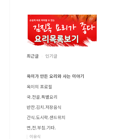
최근글
인기글
옥이가 만든 요리와 사는 이야기
옥이의 프로필
국.전골.특별요리
반찬.김치.저장음식
간식.도시락.샌드위치
면,전.부침.기타.
이유식