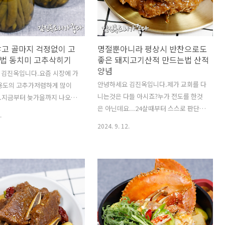
알1키로.꽈리고추120g. 깐
면 됩니
간장160ml.다진생강소량(완두
다. https://youtu.be/zKljke8jabk?
양).미림5T.올리고당 또는 알
si=vTVoTCYNj18mI8TD말로하는 자세한
 멸치다시마육수200ml.물
레시피는 위 영상을 클릭하세요!! 재료:
않고 골마지 걱정없이 고
명절뿐아니라 평상시 반찬으로도
*밥숟가락 계량입니다.**..
무1개(1300g 껍질제거후 무게)..
법 동치미 고추삭히기
좋은 돼지고기산적 만드는법 산적
양념
 김진옥입니다.요즘 시장에 가
안녕하세요 김진옥입니다.제가 교회를 다
 용도의 고추가저렴하게 많이
니는것은 다들 아시죠?누가 전도를 한것
.지금부터 늦가을까지 나오는
은 아닌데요...24살때부터 스스로 판단해
로 소금물에 고추삭혀서요동
.
서 교회를 다니게 되었습니다.그냥...그때
실때도 넣고요~삭힌고추무침도
2024. 9. 12.
어린나이에 결혼은 했는데...첫아이는 태
도둑 밑반찬이 된답니
어나고 너무 어려운 시기에...어느날 밤
://youtu.be/n2YbR0oPIbU?
꿈을 꾼후...교회를 나가면 모든 일이 잘
ERyyD3di8goA말로하는 자세한
될거라는믿음과 마음의 안식을 찾고 싶어
 영상을 클릭하세요!!! 고추
서 남편과 함께..다니게 되었습니다.교회
고추1키로. 물1L. 굵은소금
다니기 전에는.. 저희 친정집은 불교집안
소주200ml. 식초200ml.삭힌고
이었습니다.늘 명절때면 차례를 지내고...
고추500g. 고추장3T.고춧가
기일이 되면 제사지내고....그래서 어렸을
마늘1T.올리고당1T.깨1T반***