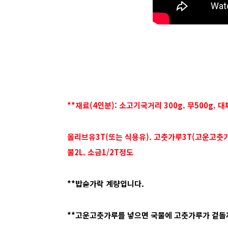
**재료(4인분): 소고기국거리 300g. 무500g. 
올리브유3T(또는 식용유). 고춧가루3T(고운고춧가
물2L. 소금1/2T정도
**밥숟가락 계량입니다.
**고운고춧가루를 넣으면 국물에 고춧가루가 겉돌