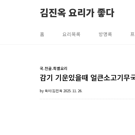
본문 바로가기
김진옥 요리가 좋다
홈
요리목록
방명록
프
국.전골.특별요리
감기 기운있을때 얼큰소고기무국
by 옥이(김진옥
2025. 11. 26.