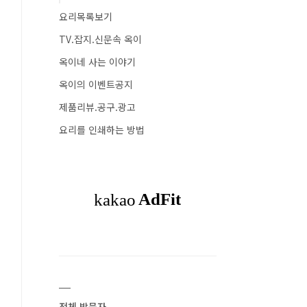
요리목록보기
TV.잡지.신문속 옥이
옥이네 사는 이야기
옥이의 이벤트공지
제품리뷰.공구.광고
요리를 인쇄하는 방법
전체 방문자