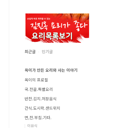
최근글
인기글
옥이가 만든 요리와 사는 이야기
옥이의 프로필
국.전골.특별요리
반찬.김치.저장음식
간식.도시락.샌드위치
면,전.부침.기타.
이유식