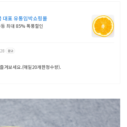
국 대표 유통임박쇼핑몰
등 최대 85% 폭풍할인
728
광고
즐겨보세요.(매일20개한정수량).