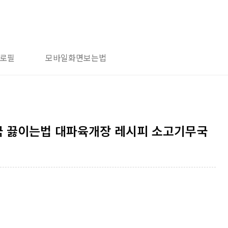
로필
모바일화면보는법
 끓이는법 대파육개장 레시피 소고기무국