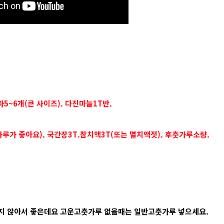
대파5~6개(큰 사이즈). 다진마늘1T반.
루가 좋아요). 국간장3T.참치액3T(또는 멸치액젓). 후춧가루소량.
지 않아서 좋은데요 고운고춧가루 없을때는 일반고춧가루 넣으세요.