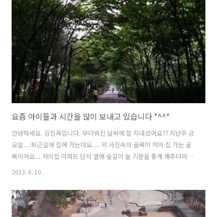
요즘 아이들과 시간을 많이 보내고 있습니다 *^^*
안녕하세요. 김진옥입니다. 무더워진 날씨에 잘 지내셨어요?? 지난주 금
요일....퇴근길에 집에 가는데요.... 위 사진속의 골목이 저의 집 가는 골
목이어요... 저의집 아파트 단지 앞에 숲길이 늘 기분을 좋게 해주더라고
요 *^^* 하루종일 상가주방... 가스불앞에 서있다보면요.... 어떨때는 숨
2013. 6. 10.
이 막히다...라는 생각도 듭니다. 강한 불꽃도 힘들지만요...무더워진 날
씨가 더 그렇게 만드는것 같더라고요... 어느덧... 저의 반찬쇼핑몰 오픈
한지...1년이 되어갑니다. 작년 6월 20일경부터 판매시작했으니까...거
의 1년이 맞네요.. 1년동안 정말 정신없이 살아온것 같습니다. 그러는 시