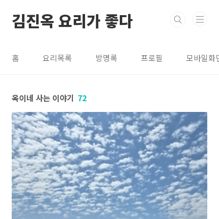
본문 바로가기
김진옥 요리가 좋다
홈
요리목록
방명록
프로필
모바일화
옥이네 사는 이야기
72