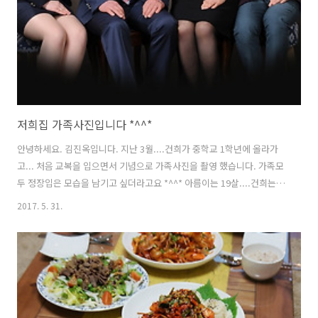
저희집 가족사진입니다 *^^*
안녕하세요. 김진옥입니다. 지난 3월....건희가 중학교 1학년에 올라가
고... 처음 교복을 입으면서 기념으로 가족사진을 촬영 했습니다. 가족모
두 정장입은 모습을 남기고 싶더라고요 *^^* 아름이는 19살....건희는
14살.... 건희가 지금은 아름이 누나보다 키가 크답니다. 언제 이렇게들
2017. 5. 31.
컸는지.... 제가 1998년도에 결혼했으니까요... 내년이면 결혼 20주년이
되더라고요... 남편이랑 1년동안 연애를 하고 결혼식을 했으니까 20년동
안 얼굴을 알고 지낸건데요.. 최근 저희 부부에게 처음으로 큰 다툼이 있
었습니다. 늘 사소한 다툼은 있었는데요... 제가 인터넷 쇼핑몰 오픈한지
올해로 만 5년이 되는데요.. 만5년동안.... 매일 새벽부터 저녁까지....한
사업장에서 일을 하고....집에 와서도 얼굴..