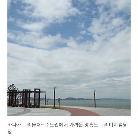
나오면 춥더라고요... 그래서...내년 여름쯤~~~ 무더울때나.... 가을에 단
풍이 아름답게 질때 다시가고 싶은 캠핑장입니다. 제가 너무 바쁘다보니
이제서 소개하네요.. 아이들이 집에 가기 싫어 할정도로...또가고 싶은~
가평또올래캠핑장 소개합니다!!! *** 캠핑장 포스팅에..
바다가 그리울때~ 수도권에서 가까운 영흥도 그리미지캠핑
장