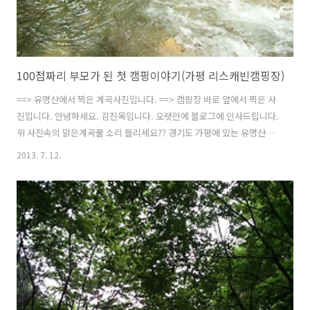
100점짜리 부모가 된 첫 캠핑이야기(가평 리스캐빈캠핑장)
==> 유명산에서 찍은 계곡사진입니다. ==> 캠핑장 바로 앞에서 찍은 사
진입니다. 안녕하세요. 김진옥입니다. 오랫만에 블로그에 인사드립니다.
위 사진속의 맑은계곡물 소리 들리세요?? 경기도 가평에 있는 유명산입
니다. . . . 정말 너무도 부족한 사람인데... 지난 몇년동안 여러분들이 사
2013. 7. 12.
랑해주시고 관심주셔서 요리블로그로 활동하다가... 작년에 저의 이름을
걸고 시작한 인터넷반찬쇼핑몰~~ 어느덧 쇼핑몰 오픈한지 1년이 넘었습
니다. 쇼핑몰 운영하면서 저라는 사람이 정말 부족한 사람이라는거 느끼
면서... 참 행복하고 .... 참 힘들고 그랬습니다. 힘들어도요... 저의 꿈을
향해 달려간다는 생각에... 정말로 열심히 최선을 다해 살고 있습니다. 그
런데요........ 매일 강한 가스불앞에서서 요리하고 .....