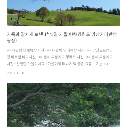
가족과 알차게 보낸 1박2일 가을여행(강원도 망상카라반캠
핑장)
=> 대관령 양떼목장 사진~ => 대관령 양떼목장 사진~ => 망상오토캠핑
장 바로앞 바다사진~ => 동해 무릉계곡 쌍폭포 사진~ => 동해 무릉계곡
사진~ 완연한 가을이네요!! 가을여행 떠나기 딱 좋은 요즘... 지난 10월2
일~10월3일까지... 저의 쇼핑몰이 휴무이였기에.... 이 맘때 푸르른 동해
2013. 10. 6.
바다가 보고 싶어서 가족들과 함께 떠난 1박2일 가을여행~~ 저에겐 완전
힐링된 여행이었습니다 *^^* 이번 여행은 추워진 날씨 때문에...캠핑장
에 텐트치는 대신 캐라반을 빌려서 이용했기에.. 텐트 설치하는 수고도
없고,, 잠자리도 편했답니다. 제가 선택한 여행지가 딱 1박2일 코스로 너
무 좋더라고요... 나중에 가을여행 참고하시라고 저의 여행코스 간단하
게 알려드릴께요.. 10월 2일 새벽6시 부천 우리집에..