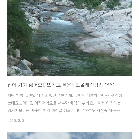
집에 가기 싫어요!! 또가고 싶은~ 또올래캠핑장 *^^*
지난 여름....연일 계속 되었던 폭염속에.... 언제 여름이 가나~~ 생각했
는데요...어느덧 아침저녁으로 서늘한 바람이 부네요... 이제 아침에는
냉커피보다는 따뜻한 차가 생각날 정도입니다 *^^* 위 사진속 계곡~~ 참
시원하죠? 경기도 가평에 명지산 계곡입니다. 지난 8월13일~8월 15일 2
2013. 8. 31.
박3일동안 다녀온 가평에 또올래오토캠핑장~~ 캠핑장에 갈때 폭염이 심
할때였는데요.. 계곡물이 얼마나 시원했는지....계곡물에 한번 들어갔다