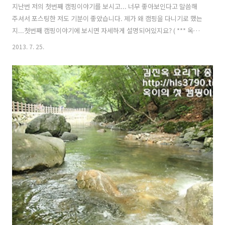
지난번 저의 첫번째 캠핑이야기를 보시고... 너무 좋아보인다고 말씀해
주셔서 포스팅한 저도 기분이 좋았습니다. 제가 왜 캠핑을 다니기로 했는
지...첫번째 캠핑이야기에 보시면 자세하게 설명되어있지요? ( *** 옥이
의 첫 캠핑이야기 포스팅 바로가기 ==>
2013. 7. 25.
http://hls3790.tistory.com/1350 ) 캠핑도 은근히 중독성이 강한것
같아요. 첫 캠핑 다녀온뒤..아이들이 또 가고 싶다고하고.....저도 또 가고
싶어서요... 최대한 집에서 가까운 곳~~ 그런곳을 검색해서 결정한곳~~
바로 인천 영흥도입니다. 영흥도에 있는 그리미지캠핑장(
http://grimigi.com/ ) 캠핑장 바로 앞에 바다가 보이고요...산속으로 들
어가서 있어서 그런지 한적했습니다. 그리미지캠핑장은 오픈한지 얼마
되지 않은..