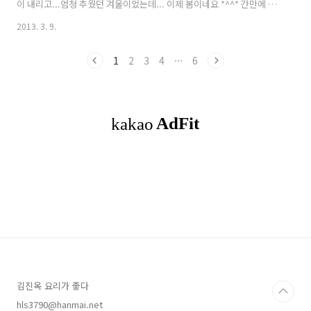
이 내리고...엄청 추웠던 겨울이었는데... 이제 봄이네요 *^^* 간만에 여
유롭게 컴퓨터를 하고 있는 주말입니다. 블로그에 예전에 소개한 레시피
2013. 3. 9.
들... 읽어보고... 예전에 가을 여행가서 쓴 글도 읽어 보고... 제가 쓴 글
들이었는데,,,읽으면서...그때일이 생각나니..또 눈물이 나네요 ;; 여러분
1
2
3
4
···
6
들이 저의 포스팅 하나하나에 남겨주셨던 댓글들... 읽어보니..너무 따뜻
하네요. 블로그는 저에게 일기장과 같은 공간이어요... 그땐 그랬지....그
런 세월의 흔적이 있는 공간이어요... 2009년 여름부터 여러분에게 요리
포스팅을 소개하기 시작했으니까 벌써 4년..
김진옥 요리가 좋다
hls3790@hanmai.net