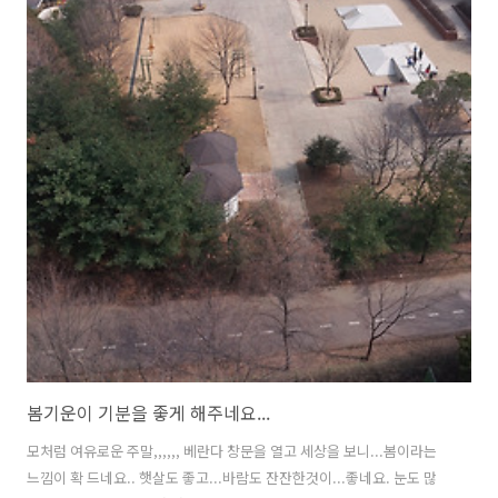
간동안.... 저의 아이들은 무척 자랐습니다. 엄마아빠가 바쁠때는 저의 상
가에 와서 위생모쓰고...대파 다듬어주고...고추 ..
봄기운이 기분을 좋게 해주네요...
모처럼 여유로운 주말,,,,,, 베란다 창문을 열고 세상을 보니...봄이라는
느낌이 확 드네요.. 햇살도 좋고...바람도 잔잔한것이...좋네요. 눈도 많