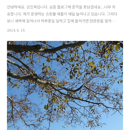
안녕하세요. 김진옥입니다. 요즘 블로그에 흔적을 못남겼네요...너무 죄
송합니다. 제가 운영하는 쇼핑몰 매출이 매달 늘어나고 있습니다. 그러다
보니 새벽에 일어나서 하루종일 일하고 집에 들어가면 현관문을 열자마
자 쓰러져서 잠자기 바빴답니다;; 이렇게 열심히...정신없이 운영해온 쇼
2014. 6. 19.
핑몰이 2주년이 되었습니다. 정말 겁없이 시작한 반찬쇼핑몰이었는데
요... 요리를 좋아하고 어느정도 잘한다는 자신감에 시작했는데요... 요
리를 하면 할수록 제가 얼마나 부족한 사람인지... 알게 되었답니다. 동일
한 레시피로 양념해서 요리를 해도요... 매일 들어오는 식재료의 상태에
따라... 업소용 가스불의 미세한 불꽃 차이에 따라... 그날그날 제 몸상태
에 따라.... 맛이 약간씩 틀리더라고요... 그럴때마다 느끼는것이 "아~~
그..