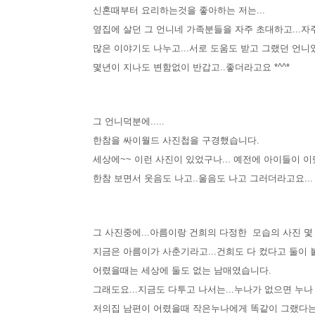
신혼때부터 요리하는것을 좋아하는 저는...
옆집에 살던 그 언니네 가족분들을 자주 초대하고...자
많은 이야기도 나누고...서로 도움도 받고 그랬던 언니였
몇년이 지나도 변함없이 반갑고..좋더라고요 *^^*
그 언니덕분에.....
한참을 싸이월드 사진첩을 구경했습니다.
세상에~~ 이런 사진이 있었구나... 예전에 아이들이 이랬
한참 보면서 웃음도 나고..울음도 나고 그러더라고요...
그 사진중에...아름이랑 건희의 다정한 모습의
사진 몇
지금은 아름이가 사춘기라고...건희도 다 컸다고 둘이 
어렸을때는 세상에 둘도 없는 남매였습니다.
그래도요...지금도 다투고 나서는...누나가 없으면 누
저의집 남편이 어렸을때 작은누나에게 똑같이 그랬다는데