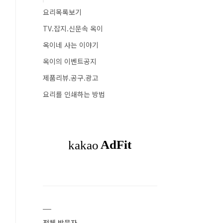
요리목록보기
TV.잡지.신문속 옥이
옥이네 사는 이야기
옥이의 이벤트공지
제품리뷰.공구.광고
요리를 인쇄하는 방법
전체 방문자