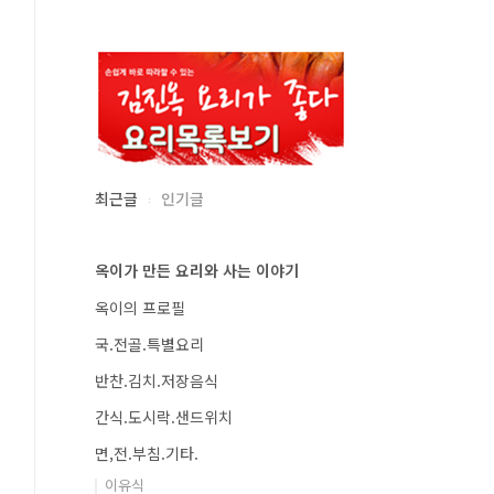
최근글
인기글
옥이가 만든 요리와 사는 이야기
옥이의 프로필
국.전골.특별요리
반찬.김치.저장음식
간식.도시락.샌드위치
면,전.부침.기타.
이유식