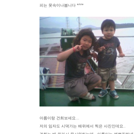
피는 못속이나봅니다 *^^*
아름이랑 건희보세요...
저의 임자도 시댁가는 배위에서 찍은 사진인데요..