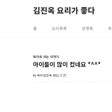
본문 바로가기
김진옥 요리가 좋다
홈
요리목록
방명록
프
옥이네 사는 이야기
아이들이 많이 컸네요 *^^*
by 옥이(김진옥
2012. 3. 27.