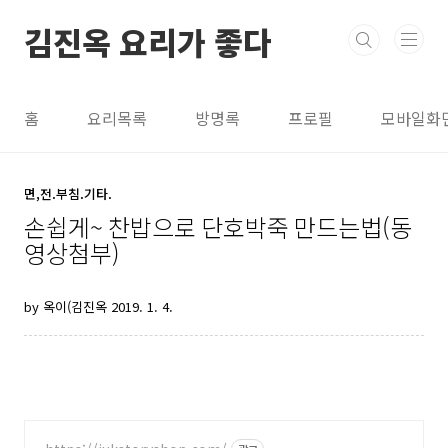
본문 바로가기
김진옥 요리가 좋다
홈
요리목록
방명록
프로필
모바일화
면,전.부침.기타.
손쉽게~ 찬밥으로 단호박죽 만드는법(동
영상첨부)
by 옥이(김진옥
2019. 1. 4.