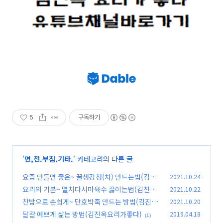
5
구독하기
'
면,전.부침.기타.
' 카테고리의 다른 글
요즘 만들면 좋은~ 꿀생강청(차) 만드는법(김진
2021.10.24
옥요리가좋다)
요리의 기본~ 멸치다시마육수 끓이는법(김진옥
2021.10.22
(0)
요리가좋다)
찬밥으로 손쉽게~ 단호박죽 만드는 방법(김진옥
2021.10.20
(0)
요리가좋다)
달걀 예쁘게 삶는 방법(김진옥요리가좋다)
2019.04.18
(0)
(1)