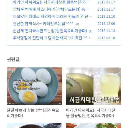
버리면 아까워요!! 시금치데친물 활용법(김진옥
2019.01.17
요리가좋다)
잡채 완벽하게 마스터하기(잡채만드는법) 동영
2018.12.17
(0)
상첨부
제철맞은 파래로 저렴하게 파래전 만들기(김진옥
2018.12.10
(6)
요리가좋다)
간단한 한끼식사~ 카레만드는법*^^*
2018.12.06
(0)
(0)
손쉽게 잔치국수만드는법(김진옥요리가좋다)
2018.11.13
(1)
추석명절에 간단하고 담백한 돼지고기육전 *^^*
2013.09.10
(14)
관련글
달걀 예쁘게 삶는 방법(김진옥요
버리면 아까워요!! 시금치데친
리가좋다)
물 활용법(김진옥요리가좋다)