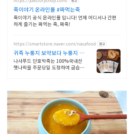
https://jukstoryshop.com/
광고
죽이야기 온라인몰 #짜먹는죽
죽이야기 공식 온라인몰 입니다! 언제 어디서나 간편
하게 즐기는 짜먹는 죽, 짜죽!
https://smartstore.naver.com/nasafood
광고
귀족 누룽지 보약보다 누룽지 제
대로 만든 진짜 누룽지
나사푸드 단호박죽는 100%국내산
햇나락을 주문당일 도정하여 굽습니
다.