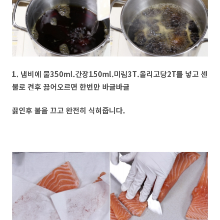
1. 냄비에 물350ml.간장150ml.미림3T.올리고당2T를 넣고 센
불로 켠후 끓어오르면 한번만 바글바글
끓인후 불을 끄고 완전히 식혀줍니다.