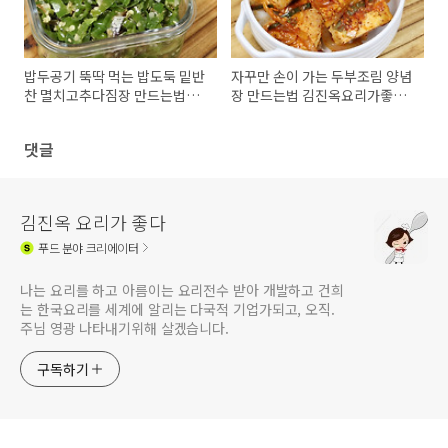
밥두공기 뚝딱 먹는 밥도둑 밑반
자꾸만 손이 가는 두부조림 양념
찬 멸치고추다짐장 만드는법#고
장 만드는법 김진옥요리가좋다
추멸치조림#고추다짐레시피#
두부조림 반찬만들기
김진옥요리가좋다
댓글
김진옥 요리가 좋다
푸드
분야 크리에이터
나는 요리를 하고 아름이는 요리전수 받아 개발하고 건희
는 한국요리를 세계에 알리는 다국적 기업가되고, 오직.
주님 영광 나타내기위해 살겠습니다.
구독하기