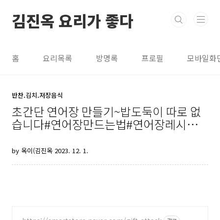
본문 바로가기
김진옥 요리가 좋다
홈
요리목록
방명록
프로필
모바일화
반찬.김치.저장음식
초간단 연어장 만들기~밥도둑이 따로 없
습니다#연어장만드는법#연어장레시피#
김진옥요리가좋다
by 옥이(김진옥
2023. 12. 1.