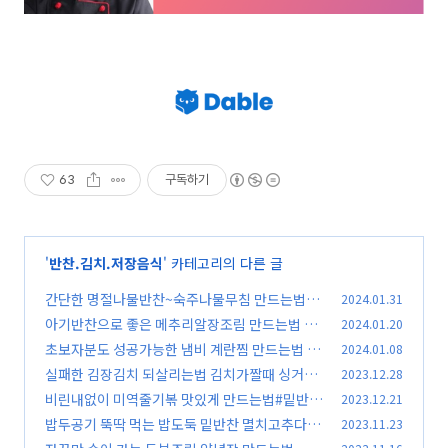
63
구독하기
'
반찬.김치.저장음식
' 카테고리의 다른 글
간단한 명절나물반찬~숙주나물무침 만드는법#
2024.01.31
숙주나물레시피#숙주나물#김진옥요리가좋다
아기반찬으로 좋은 메추리알장조림 만드는법 레
2024.01.20
(9
시피#메추리알장조림만들기#김진옥요리가좋다
3)
초보자분도 성공가능한 냄비 계란찜 만드는법 달
2024.01.08
반찬
걀찜냄비레시피 계란찜만들기 뚝배기계란찜 김
(92)
실패한 김장김치 되살리는법 김치가짤때 싱거울
2023.12.28
진옥요리가좋다
때 맛없는김치 신김치 살리기
(28)
비린내없이 미역줄기볶 맛있게 만드는법#밑반찬
2023.12.21
(45)
미역줄기볶음 레시피#미역줄기만들기#미역줄
밥두공기 뚝딱 먹는 밥도둑 밑반찬 멸치고추다짐
2023.11.23
기비린내#김진옥요리가좋다
장 만드는법#고추멸치조림#고추다짐레시피#김
(33)