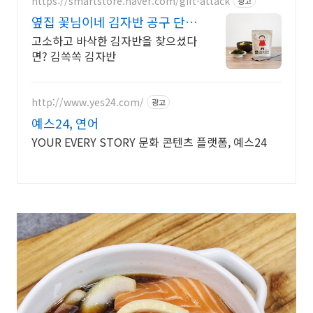
https://smartstore.naver.com/gift-attack
광고
옆집 꽃님이네 김자반 공구 단,
3일 파격 혜택가
고소하고 바삭한 김자반을 찾으셨다
면? 김쏙쏙 김자반
http://www.yes24.com/
광고
예스24, 연어
YOUR EVERY STORY 문화 콘텐츠 플랫폼, 예스24