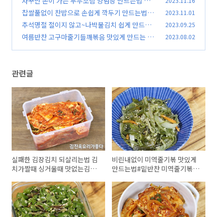
자꾸만 손이 가는 두부조림 양념장 만드는법 김진
2023.11.16
진옥요리가좋다
옥요리가좋다 두부조림 반찬만들기
(101)
찹쌀풀없이 찬밥으로 손쉽게 깍두기 만드는법#
2023.11.01
(85)
깍두기레시피#설렁탕깍두기#김진옥요리가좋다
추석명절 절이지 않고~나박물김치 쉽게 만드는
2023.09.25
법 나박김치 레시피 알배기 물김치 만드는법 김진
(109)
여름반찬 고구마줄기들깨볶음 맛있게 만드는 법
2023.08.02
옥요리가좋다
고구마순나물 레시피 고구마줄기 삶기 김진옥요
(94)
리가좋다
(67)
관련글
실패한 김장김치 되살리는법 김
비린내없이 미역줄기볶 맛있게
치가짤때 싱거울때 맛없는김치
만드는법#밑반찬 미역줄기볶음
신김치 살리기
레시피#미역줄기만들기#미역
줄기비린내#김진옥요리가좋다