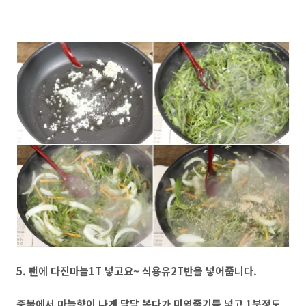
5. 팬에 다진마늘1T 넣고요~ 식용유2T반을 넣어줍니다.
중불에서 마늘향이 나게 달달 볶다가 미역줄기를 넣고 1분정도