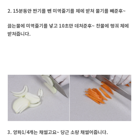
2. 15분동안 짠기를 뺀 미역줄기를 체에 받쳐 물기를 빼준후~
끓는물에 미역줄기를 넣고 10초만 데쳐준후~ 찬물에 헹궈 체에
받쳐줍니다.
3. 양파1/4개는 채썰고요~ 당근 소량 채썰어줍니다.