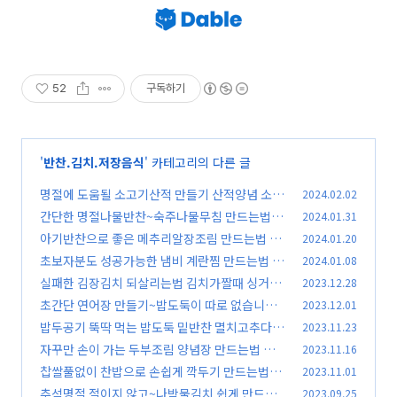
52
구독하기
'
반찬.김치.저장음식
' 카테고리의 다른 글
명절에 도움될 소고기산적 만들기 산적양념 소고
2024.02.02
기산적부위 산적레시피 김진옥요리가좋다
간단한 명절나물반찬~숙주나물무침 만드는법#
2024.01.31
(101)
숙주나물레시피#숙주나물#김진옥요리가좋다
아기반찬으로 좋은 메추리알장조림 만드는법 레
2024.01.20
(9
시피#메추리알장조림만들기#김진옥요리가좋다
3)
초보자분도 성공가능한 냄비 계란찜 만드는법 달
2024.01.08
반찬
걀찜냄비레시피 계란찜만들기 뚝배기계란찜 김
(92)
실패한 김장김치 되살리는법 김치가짤때 싱거울
2023.12.28
진옥요리가좋다
때 맛없는김치 신김치 살리기
(28)
초간단 연어장 만들기~밥도둑이 따로 없습니다#
2023.12.01
(45)
연어장만드는법#연어장레시피#김진옥요리가좋
밥두공기 뚝딱 먹는 밥도둑 밑반찬 멸치고추다짐
2023.11.23
다
장 만드는법#고추멸치조림#고추다짐레시피#김
(81)
자꾸만 손이 가는 두부조림 양념장 만드는법 김진
2023.11.16
진옥요리가좋다
옥요리가좋다 두부조림 반찬만들기
(101)
찹쌀풀없이 찬밥으로 손쉽게 깍두기 만드는법#
2023.11.01
(85)
깍두기레시피#설렁탕깍두기#김진옥요리가좋다
추석명절 절이지 않고~나박물김치 쉽게 만드는
2023.09.25