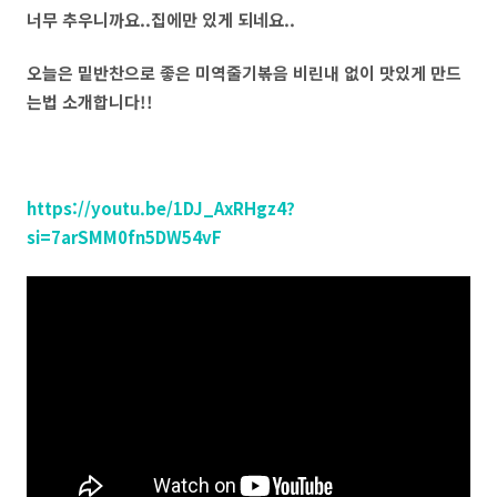
너무 추우니까요..집에만 있게 되네요..
오늘은 밑반찬으로 좋은 미역줄기볶음 비린내 없이 맛있게 만드
는법 소개합니다!!
https://youtu.be/1DJ_AxRHgz4?
si=7arSMM0fn5DW54vF