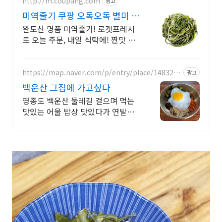
http://m.coupang.com
광고
미역줄기 쿠팡 오독오독 별미 식
감
완도산 명품 미역줄기! 로켓프레시
로 오늘 주문, 내일 식탁에! 짠맛 쏙!
오독한 식감 일품, 장 건강까지 챙기
는 미역줄기!
https://map.naver.com/p/entry/place/1483223
광고
622
백운산 그집에 가고싶다
영종도 백운산 둘레길 걸으며 먹는
맛있는 어울 밥상 맛있다가 연발되
는, 정갈하고 건강하며 먹은 후 속편
함에 세번 놀라는 진정한 음식