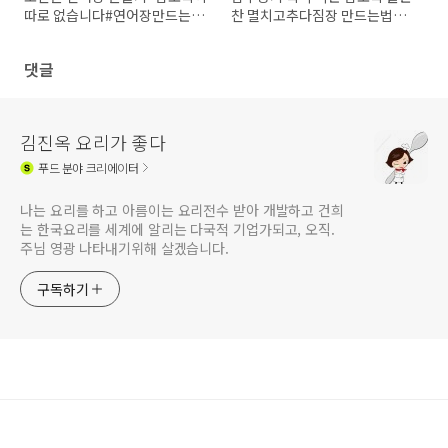
따로 없습니다#연어장만드는법
찬 멸치고추다짐장 만드는법#고
#연어장레시피#김진옥요리가
추멸치조림#고추다짐레시피#
좋다
김진옥요리가좋다
댓글
김진옥 요리가 좋다
푸드
분야 크리에이터
나는 요리를 하고 아름이는 요리전수 받아 개발하고 건희
는 한국요리를 세계에 알리는 다국적 기업가되고, 오직.
주님 영광 나타내기위해 살겠습니다.
구독하기