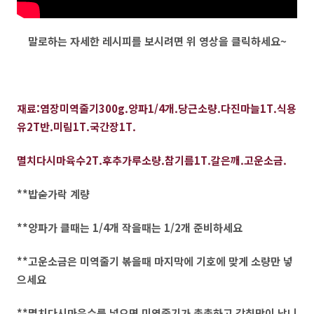
말로하는 자세한 레시피를 보시려면 위 영상을 클릭하세요~
재료:염장미역줄기300g.양파1/4개.당근소량.다진마늘1T.식용
유2T반.미림1T.국간장1T.
멸치다시마육수2T.
후추가루소량.참기름1T.갈은깨.고운소금.
**밥숟가락 계량
**양파가 클때는 1/4개 작을때는 1/2개 준비하세요
**고운소금은 미역줄기 볶을때 마지막에 기호에 맞게 소량만 넣
으세요
**멸치다시마육수를 넣으면 미역줄기가 촉촉하고 감칠맛이 납니