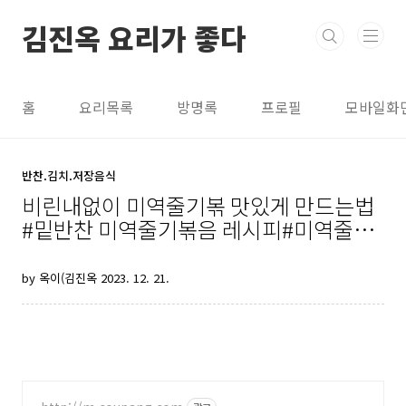
본문 바로가기
김진옥 요리가 좋다
홈
요리목록
방명록
프로필
모바일화
반찬.김치.저장음식
비린내없이 미역줄기볶 맛있게 만드는법
#밑반찬 미역줄기볶음 레시피#미역줄기
만들기#미역줄기비린내#김진옥요리가좋
다
by 옥이(김진옥
2023. 12. 21.