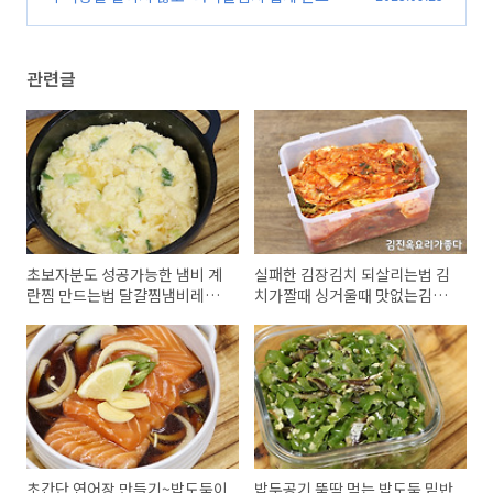
법 나박김치 레시피 알배기 물김치 만드는법 김진
(109)
옥요리가좋다
(94)
관련글
초보자분도 성공가능한 냄비 계
실패한 김장김치 되살리는법 김
란찜 만드는법 달걀찜냄비레시
치가짤때 싱거울때 맛없는김치
피 계란찜만들기 뚝배기계란찜
신김치 살리기
김진옥요리가좋다
초간단 연어장 만들기~밥도둑이
밥두공기 뚝딱 먹는 밥도둑 밑반