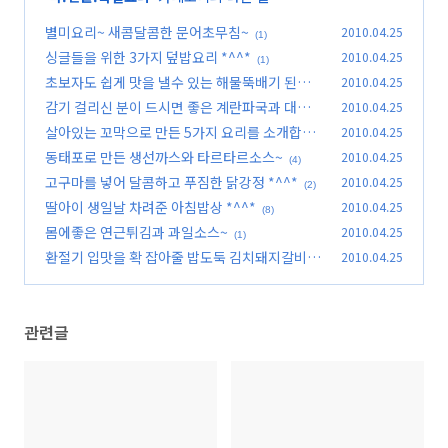
별미요리~ 새콤달콤한 문어초무침~
2010.04.25
(1)
싱글들을 위한 3가지 덮밥요리 *^^*
2010.04.25
(1)
초보자도 쉽게 맛을 낼수 있는 해물뚝배기 된장찌
2010.04.25
개~
감기 걸리신 분이 드시면 좋은 계란파국과 대파무
2010.04.25
(3)
침
살아있는 꼬막으로 만든 5가지 요리를 소개합니
2010.04.25
(0)
다...
동태포로 만든 생선까스와 타르타르소스~
2010.04.25
(2)
(4)
고구마를 넣어 달콤하고 푸짐한 닭강정 *^^*
2010.04.25
(2)
딸아이 생일날 차려준 아침밥상 *^^*
2010.04.25
(8)
몸에좋은 연근튀김과 과일소스~
2010.04.25
(1)
환절기 입맛을 확 잡아줄 밥도둑 김치돼지갈비찜
2010.04.25
~
(7)
관련글