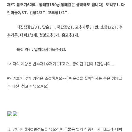
재료: 참조기6마리. 동태알150g(동태알은 생략해도 됩니다). 토막무1. 다
진마늘2/3T. 된장2/3T. 고추장1/2T.
다진생강1/3T. 맛술3T. 국간장2T. 고추가루3T반. 소금1/2T. 후
추가루. 대파1/2개. 청양고추3개. 홍고추1개.
쑥갓 약간. 멸치다시마육수4컵.
=> 저의 계량은 밥수저1수저가 1T고요...종이컵 1컵이 1컵입니다...
=> 기호에 맞게 양념은 조절하셔요~~( 매운것을 싫어하시는 분은 청양고
추 대신 청고추 넣으셔요)
1. 냄비에 물4컵반정도를 넣으신후 국물용 멸치 한줌+다시마3조각+대파