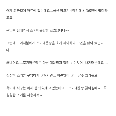
어제 퇴근길에 마트에 갔는데요...국산 참조기 6마리에 3,450원에 팔더라
고요....
구입후 집에와서 조기매운탕을 끓였답니다~~
그런데....여러분에게 조기매운탕을 소개 해야하나 고민을 많이 했습니
다....
왜냐면요....조기매운탕은 다른 매운탕과 달리 비린맛이 나기때문에요,,,,
싱싱한 조기를 구입하지 않으시면... 비린맛이 많이 날수 있거든요....
옥이네 식구는 어제 참 맛있게 먹었는데요... 조기매운탕 끓이실때요...꼭
싱싱한 조기를 사용하셔요...