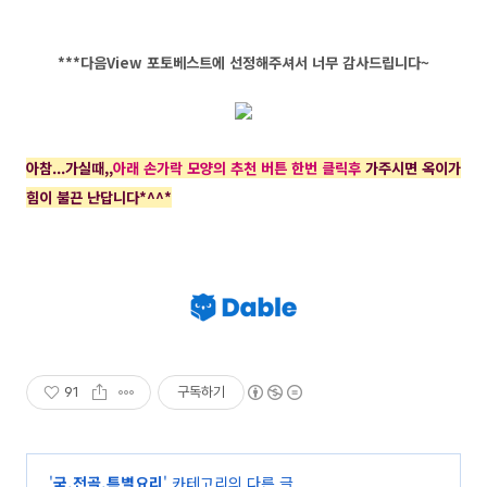
***다음View 포토베스트에 선정해주셔서 너무 감사드립니다~
아참...가실때,,
아래 손가락 모양의 추천 버튼 한번 클릭후
가주시면 옥이가
힘이 불끈 난답니다*^^*
91
구독하기
'
국.전골.특별요리
' 카테고리의 다른 글