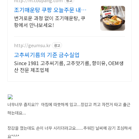
http://m.coupang.com
광고
조기매운탕 쿠팡 오늘주문 내일
도착 로켓배송
번거로운 과정 없이 조기매운탕, 쿠
팡에서 만나보세요!
http://geumsu.kr
광고
고추씨기름의 기준 금수실업
Since 1981 고추씨기름, 고추맛기름, 향미유, OEM생
산 전문 제조업체
너무너무 춥지요?? 아침에 따뜻하게 입고...장갑고 끼고 자전거 타고 출근
하는데요...
장갑을 꼈는데도 손이 너무 시리더라고요......추워진 날씨에 감기 조심하셔
요*^^*