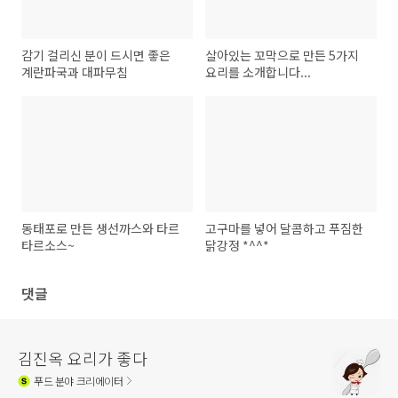
감기 걸리신 분이 드시면 좋은
살아있는 꼬막으로 만든 5가지
계란파국과 대파무침
요리를 소개합니다...
동태포로 만든 생선까스와 타르
고구마를 넣어 달콤하고 푸짐한
타르소스~
닭강정 *^^*
댓글
김진옥 요리가 좋다
푸드
분야 크리에이터