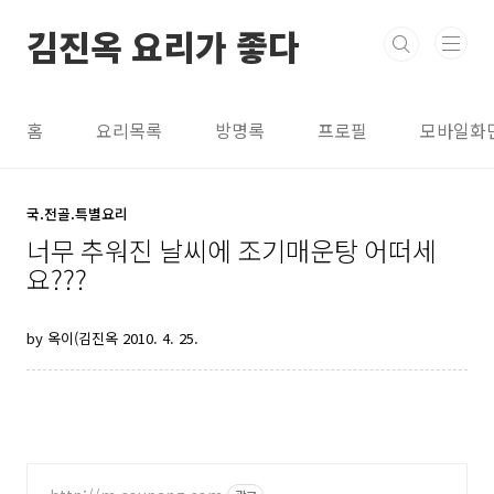
본문 바로가기
김진옥 요리가 좋다
홈
요리목록
방명록
프로필
모바일화
국.전골.특별요리
너무 추워진 날씨에 조기매운탕 어떠세
요???
by 옥이(김진옥
2010. 4. 25.