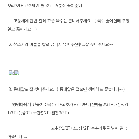
뿌리2개+ 고추씨2T를 넣고 15분정 끓여준뒤
고운체에 한번 걸러 고운 육수만 준비해주세요...( 육수 끓이실때 뚜껑
열고 끓이세요~~)
2. 참조기의 비늘을 칼로 긁어서 없애주신후...잘 씻어주세요~~
3. 동태알도 잘 씻어주세요...( 동태알은 없으면 생략해도 좋습니다~~)
양념다데기 만들기 :
육수3T+고추가루3T반+다진마늘2/3T+다진생강
1/3T+맛술3T+국간장2T+된장2/3T+
고추장1/2T+소금1/2T+후추가루를 넣어 잘 섞
어줍니다....