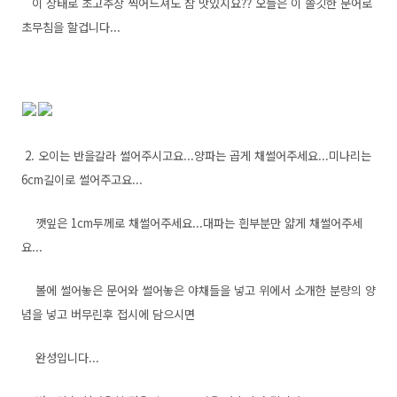
이 상태로 초고추장 찍어드셔도 참 맛있지요?? 오늘은 이 쫄깃한 문어로
초무침을 할겁니다...
2. 오이는 반을갈라 썰어주시고요...양파는 곱게 채썰어주세요...미나리는
6cm길이로 썰어주고요...
깻잎은 1cm두께로 채썰어주세요...대파는 흰부분만 얇게 채썰어주세
요...
볼에 썰어놓은 문어와 썰어놓은 야채들을 넣고 위에서 소개한 분량의 양
념을 넣고 버무린후 접시에 담으시면
완성입니다...