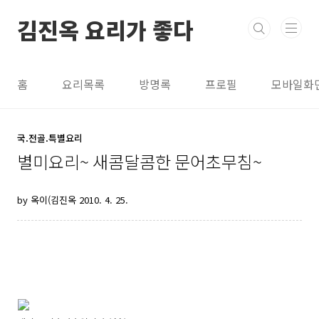
본문 바로가기
김진옥 요리가 좋다
홈
요리목록
방명록
프로필
모바일화
국.전골.특별요리
별미요리~ 새콤달콤한 문어초무침~
by 옥이(김진옥
2010. 4. 25.