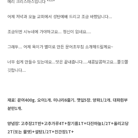
메리 크리스마스입니다 *^^*
어제 저녁과 오늘 교회에서 성탄예배 드리고 조금 바빴답니다...
조금뒤엔 시누네에 가야하고요... 정신이 없네요....
그래두... 어제 옥이가 별미로 만든 문어초무침 소개해드릴께요~
너무 쉽게 만들수 있는데요...맛은 끝내줍니다....새콤달콤하고요...쫄깃쫄
깃합니다...
재료: 문어400g. 오이1개. 미나리6줄기. 깻잎5장. 양파1/2개. 대파흰부
분만1개.
양념장: 고추장2T반+고추가루4T+참기름1T+다진마늘1/2T+올리고당
2T(또는 물엿)+설탕1/2T+진간장1T+