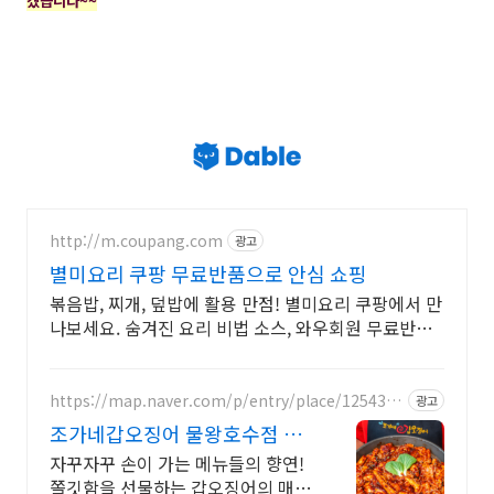
겠습니다~~
http://m.coupang.com
광고
별미요리 쿠팡 무료반품으로 안심 쇼핑
볶음밥, 찌개, 덮밥에 활용 만점! 별미요리 쿠팡에서 만
나보세요. 숨겨진 요리 비법 소스, 와우회원 무료반품
으로 안심하고 요리하세요.
https://map.naver.com/p/entry/place/1254336
광고
792
조가네갑오징어 물왕호수점 자
꾸자꾸 찾고 싶은 시흥맛집
자꾸자꾸 손이 가는 메뉴들의 향연!
쫄깃함을 선물하는 갑오징어의 매력