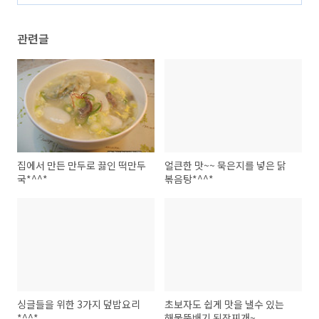
관련글
집에서 만든 만두로 끓인 떡만두
얼큰한 맛~~ 묵은지를 넣은 닭
국*^^*
볶음탕*^^*
싱글들을 위한 3가지 덮밥요리
초보자도 쉽게 맛을 낼수 있는
*^^*
해물뚝배기 된장찌개~