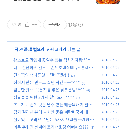
을 느껴보세요 명실상부 대한민국
최고의 갑오징어 전문점 '조가네갑
오징어 물왕호수점'
91
구독하기
'
국.전골.특별요리
' 카테고리의 다른 글
왕초보도 맛있게 끓일수 있는 김치감자탕 *^^*
2010.04.25
너무 간단하게 만드는 손님초대상메뉴~ 훈제오
2010.04.25
(11)
리야채볶음*^^*
갈비찜의 색다른맛 ~ 갈비찜탕!!!
2010.04.25
(7)
(6)
집에서 만든 만두로 끓인 떡만두국*^^*
2010.04.25
(6)
얼큰한 맛~~ 묵은지를 넣은 닭볶음탕*^^*
2010.04.25
(6)
싱글들을 위한 3가지 덮밥요리 *^^*
2010.04.25
(1)
초보자도 쉽게 맛을 낼수 있는 해물뚝배기 된장찌
2010.04.25
개~
감기 걸리신 분이 드시면 좋은 계란파국과 대파무
2010.04.25
(3)
침
살아있는 꼬막으로 만든 5가지 요리를 소개합니
2010.04.25
(0)
다...
너무 추워진 날씨에 조기매운탕 어떠세요???
2010.04.25
(2)
(3)