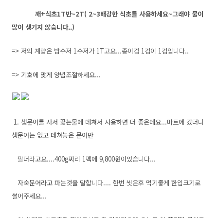
깨+식초1T반~2T( 2~3배강한 식초를 사용하세요~그래야 물이
많이 생기지 않습니다..)
=> 저의 계량은 밥수저 1수저가 1T고요...종이컵 1컵이 1컵입니다..
=> 기호에 맞게 양념조절하세요...
1. 생문어를 사서 끓는물에 데쳐서 사용하면 더 좋은데요...마트에 갔더니
생문어는 없고 데쳐놓은 문어만
팔더라고요....400g짜리 1팩에 9,800원이었습니다...
자숙문어라고 파는것을 말합니다.... 한번 씻은후 먹기좋게 한입크기로
썰어주세요...