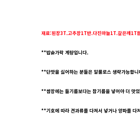
재료:된장3T.고추장1T반.다진마늘1T.갈은깨1T듬
**밥숟가락 계량입니다.
**단맛을 싫어하는 분들은 알룰로스 생략가능합니다
**쌈장에는 들기름보다는 참기름을 넣어야 더 맛
**기호에 따라 견과류를 다져서 넣거나 양파를 다