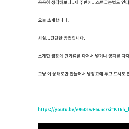
곰곰히 생각해보니..제 주변에...스팸굽는법도 인
오늘 소개합니다.
사실...간단한 방법입니다.
소개한 쌈장에 견과류를 다져서 넣거나 양파를 다져
그냥 이 상태로만 만들어서 냉장고에 두고 드셔도
https://youtu.be/e96DTwF6unc?si=KT6h_