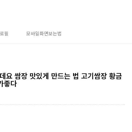
로필
모바일화면보는법
데요 쌈장 맛있게 만드는 법 고기쌈장 황금
가좋다