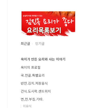
최근글
인기글
옥이가 만든 요리와 사는 이야기
옥이의 프로필
국.전골.특별요리
반찬.김치.저장음식
간식.도시락.샌드위치
면,전.부침.기타.
이유식