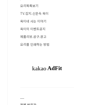
요리목록보기
TV.잡지.신문속 옥이
옥이네 사는 이야기
옥이의 이벤트공지
제품리뷰.공구.광고
요리를 인쇄하는 방법
전체 방문자