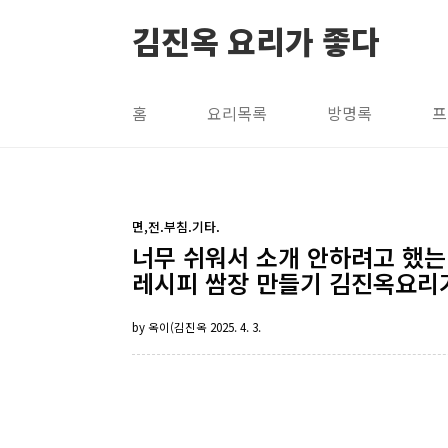
본문 바로가기
김진옥 요리가 좋다
홈
요리목록
방명록
프
면,전.부침.기타.
너무 쉬워서 소개 안하려고 했는
레시피 쌈장 만들기 김진옥요리
by 옥이(김진옥
2025. 4. 3.