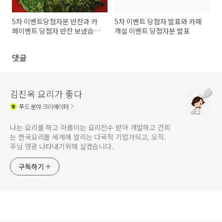
5차 이벤트당첨자분 반찬과 카
5차 이벤트 당첨자 발표와 카페
페이벤트 당첨자 반찬 보냈습니
개설 이벤트 당첨자분 발표
다.
댓글
김진옥 요리가 좋다
푸드
분야 크리에이터
나는 요리를 하고 아름이는 요리전수 받아 개발하고 건희
는 한국요리를 세계에 알리는 다국적 기업가되고, 오직.
주님 영광 나타내기위해 살겠습니다.
구독하기