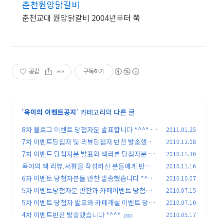
춘천원앙닭갈비
춘천교대 원앙닭갈비 2004년부터 쭉
공감
구독하기
'
옥이의 이벤트공지
' 카테고리의 다른 글
8차 블로그 이벤트 당첨자분 발표합니다 *^^*
2011.01.25
(1
7차 이벤트당첨자 및 리뷰당첨자 반찬 발송했습
2010.12.08
6)
니다!!!
7차 이벤트 당첨자분 발표와 책리뷰 당첨자분 발
2010.11.30
(29)
표합니다 *^^*
옥이의 책 리뷰.서평을 작성하신 분들에게 반찬
2010.11.16
(11)
선물을 보내드립니다 *^^*
6차 이벤트 당첨자분들 반찬 발송했습니다 *^^*
2010.10.07
(25)
5차 이벤트당첨자분 반찬과 카페이벤트 당첨자
2010.07.15
(28)
반찬 보냈습니다.
5차 이벤트 당첨자 발표와 카페개설 이벤트 당첨
2010.07.10
(42)
자분 발표
4차 이벤트반찬 발송했습니다 *^^*
2010.05.17
(21)
(39)