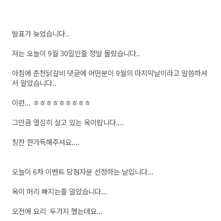
발표가 늦었습니다..
저는 오늘이 9월 30일인줄 정말 몰랐습니다..
아침에 춘천닭갈비 댓글에 어떤분이 9월의 마지막날이라고 말씀하셔
서 알았습니다..
이런... ㅎㅎㅎㅎㅎㅎㅎㅎㅎ
그만큼 열심히 살고 있는 옥이랍니다....
칭찬 한가득해주셔요....
오늘이 6차 이벤트 당첨자분 선정하는 날입니다...
옥이 머리 빠지는줄 알았습니다...
오전에 요리 두가지 했는데요...