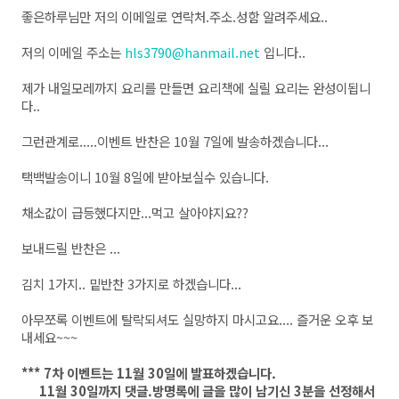
좋은하루님만 저의 이메일로 연락처.주소.성함 알려주세요..
저의 이메일 주소는
hls3790@hanmail.net
입니다..
제가 내일모레까지 요리를 만들면 요리책에 실릴 요리는 완성이됩니
다..
그런관계로.....이벤트 반찬은 10월 7일에 발송하겠습니다...
택백발송이니 10월 8일에 받아보실수 있습니다.
채소값이 급등했다지만...먹고 살아야지요??
보내드릴 반찬은 ...
김치 1가지.. 밑반찬 3가지로 하겠습니다...
아무쪼록 이벤트에 탈락되셔도 실망하지 마시고요.... 즐거운 오후 보
내세요~~~
*** 7차 이벤트는 11월 30일에 발표하겠습니다.
11월 30일까지 댓글.방명록에 글을 많이 남기신 3분을 선정해서