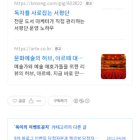
https://kmong.com/gig/602822
광고
독자를 사로잡는 서평단
전문 도서 마케터가 직접 관리하는
서평단 운영 노하우
https://arte.co.kr
광고
문화예술의 허브, 아르떼 대한민
국 문화예술 플랫폼
예술가와 예술 애호가들을 위한 리
뷰의 허브, 아르떼. 지금 바로 만나보
세요 클래식과 미술, 연극과 영화와
문학까지 누구나 칼럼니스트가 될
수 있습니다.
공감
구독하기
'
옥이의 이벤트공지
' 카테고리의 다른 글
9차 블로그 이벤트 당첨자분과 책리뷰 당첨자분
2011.04.06