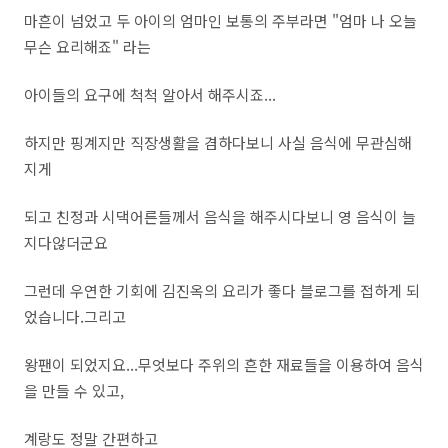
마흔이 넘었고 두 아이의 엄마인 보통의 주부라면 "엄마 나 오늘
무슨 요리해죠" 라는
아이들의 요구에 척척 알아서 해주시죠...
하지만 핑계지만 직장생활을 겸하다보니 사실 음식에 무관심해
지게
되고 친정과 시댁어른들께서 음식을 해주시다보니 영 음식이 늘
지다않더군요
그런데 우연한 기회에 김진옥의 요리가 좋다 블로그를 접하게 되
었습니다.그리고
왕팬이 되었지요...무엇보다 주위의 흔한 재료들을 이용하여 음식
을 만들 수 있고,
계랑도 정말 간편하고