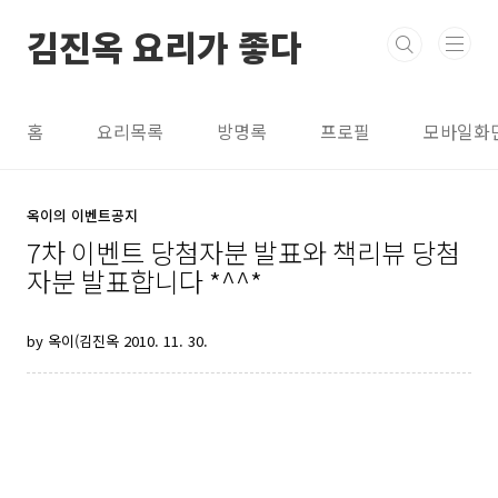
본문 바로가기
김진옥 요리가 좋다
홈
요리목록
방명록
프로필
모바일화
옥이의 이벤트공지
7차 이벤트 당첨자분 발표와 책리뷰 당첨
자분 발표합니다 *^^*
by 옥이(김진옥
2010. 11. 30.