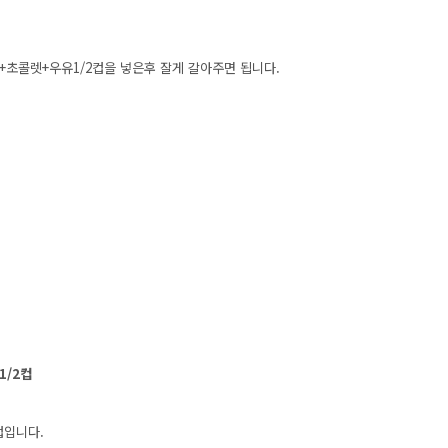
+초콜렛+우유1/2컵을 넣은후 잘게 갈아주면 됩니다.
1/2컵
컵입니다.