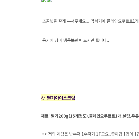
초콜렛을 잘게 부서주세요....믹서기에 플레인요쿠르트1개
용기에 담아 냉동보관후 드시면 됩니다..
♧ 딸기아이스크림
재료: 딸기200g(15개정도).플레인요쿠르트1개.설탕.우유
=> 저의 계량은 밥수저 1수저가 1T고요..종이컵 1컵이 1