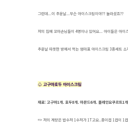
그런데...이 추운날...무슨 아이스크림이야?? 놀라셨죠??
저의 집에 꼬마손님들이 4명이나 있어요... 아이들은 아이스
추운날 따뜻한 방에서 먹는 엄마표 아이스크림 3종세트 소개
♧ 고구마호두 아이스크림
재료: 고구마1개. 호두8개. 아몬드6개. 플레인요쿠르트1개.
=> 저의 계량은 밥수저 1수저가 1T고요..종이컵 1컵이 1