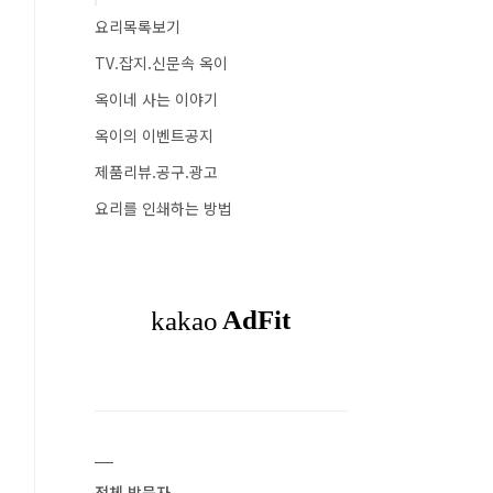
요리목록보기
TV.잡지.신문속 옥이
옥이네 사는 이야기
옥이의 이벤트공지
제품리뷰.공구.광고
요리를 인쇄하는 방법
전체 방문자