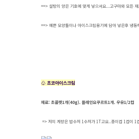
==> 설탕의 양은 기호에 맞게 넣으셔요...고구마와 모든 
==> 예쁜 모양틀이나 아이스크림용기에 담아 넣은후 냉동
♧ 초코아이스크림
재료: 초콜렛1개(40g). 플레인요쿠르트1개. 우유1/2컵
=> 저의 계량은 밥수저 1수저가 1T고요..종이컵 1컵이 1