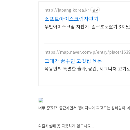
http://japangikorea.kr
광고
소프트아이스크림자판기
무인아이스크림 자판기, 밀크초코딸기 3지
https://map.naver.com/p/entry/place/163
그대가 꿈꾸던 고깃집 육몽
육몽만의 특별한 술과, 공간, 시그니처 고기
너무 춥죠?? 출근하면서 청바지속에 파고드는 칼바람이 너
외출하실때 옷 따뜻하게 입으셔요...