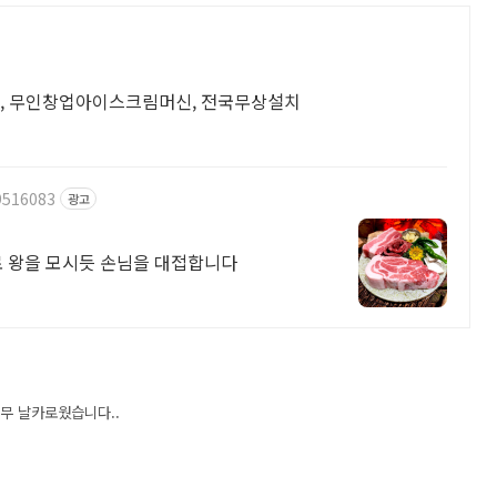
맛, 무인창업아이스크림머신, 전국무상설치
9516083
광고
로 왕을 모시듯 손님을 대접합니다
무 날카로웠습니다..