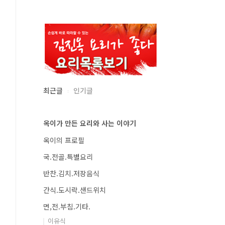
최근글
인기글
옥이가 만든 요리와 사는 이야기
옥이의 프로필
국.전골.특별요리
반찬.김치.저장음식
간식.도시락.샌드위치
면,전.부침.기타.
이유식