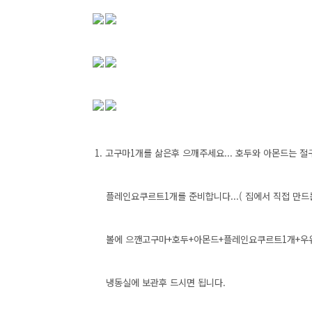
1. 고구마1개를 삶은후 으깨주세요... 호두와 아몬드는 절
플레인요쿠르트1개를 준비합니다...( 집에서 직접 만드는
볼에 으깬고구마+호두+아몬드+플레인요쿠르트1개+우유1
냉동실에 보관후 드시면 됩니다.