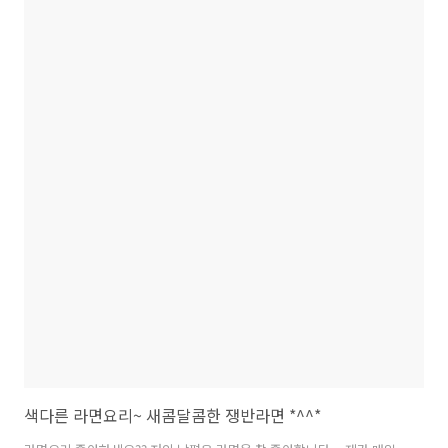
넣어도 좋고요.... 배추잎대신에 양배추를 넣으셔도 좋습니다... 짬봉라
면 만들어볼까요?? 재료: 라면사리2개. 오징어1마리(작은거). 모시조개1
팩. 배추잎2~3장. 참타리버섯1주먹. 애호박1/3개. 양파1/2개. 대파1개.
청양고추2개. 홍고추1개. 고추가루4T~5T...
색다른 라면요리~ 새콤달콤한 쟁반라면 *^^*