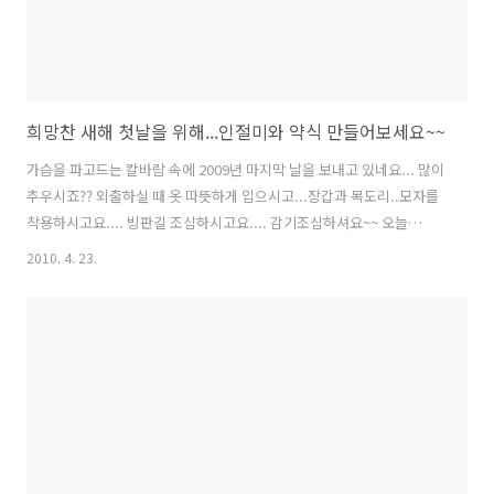
희망찬 새해 첫날을 위해...인절미와 약식 만들어보세요~~
가슴을 파고드는 칼바람 속에 2009년 마지막 날을 보내고 있네요... 많이
추우시죠?? 외출하실 때 옷 따뜻하게 입으시고...장갑과 목도리..모자를
착용하시고요.... 빙판길 조심하시고요.... 감기조심하셔요~~ 오늘
은.....2009년 옥이의 마지막 요리 포스팅이 되겠네요~~ 어제 저녁 퇴근
2010. 4. 23.
후 찹쌀을 불린후... 오늘 새벽 5시부터 일어나서 만든 인절미와 약식입
니다.. 어떤분이 저에게 약식 만드는 법을 소개해달라고 하신적이 있어
요... 옥이는요.....레시피를 부탁하시면...언젠일지는 모르지만.... 꼭 약
속대로 만들어 포스팅 할겁니다... 요샌...회사일도 많고... 답글도 많
고...그래서 하나하나 답글 다는것이 어려울때가 많습니다... 질문이나..
요청사항이 있으신 분들은...방명록에 글을 남겨주시..