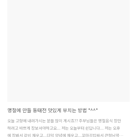
요... 청국장가루나 청국장환으로 믹서기에 갈아서 드레싱을 만들면 더
좋겠지만 전 그냥 청국장을 이용했습니다. 청국장의 냄새가 싫은분들은
일반 된장을 넣으세요......
명절에 만들 동태전 맛있게 부치는 방법 *^^*
오늘 고향에 내려가시는 분들 많이 계시죠?? 주부님들은 명절음식 장만
하려고 바쁘게 장보셔야하고요... 저는 오늘부터 쉰답니다... 저는 오후
에 장봐서 갈비 재우고...더덕 양념에 재우고...꼬마김밥싸서 큰형님댁에