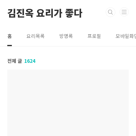
본문 바로가기
김진옥 요리가 좋다
홈
요리목록
방명록
프로필
모바일화
전체 글
1624