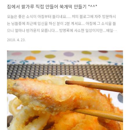
집에서 쌀가루 직접 만들어 쑥개떡 만들기 *^^*
오늘은 좋은 소식이 아침부터 들리네요.... 저의 블로그에 자주 방문하시
는 님들중에 최근에 임신을 하신 분이 2분 계셔요... 아침에 그 소식을 들
으니 얼마나 반가운지 모릅니다... 방명록에 사소한 일상이지만...매일매
일 저에게 안부 물어보시고.... 저에게 마음속 이야기 털어놓으시고... 저
2010. 4. 23.
에게 기도 부탁하시고....저에게 위로 해주시고....저에게 위로 받으시
고....저에게 감사의 뜻 전해주시고..... 정말로..정말로...사람냄새 나는
블로그가 되는듯해서 옥이는 행복합니다... 봄인데 날씨는 초겨울날씨
같았지요?? 오늘은 좀 풀린듯합니다.... 어제 우체국에 갔는데.... 노상에
서 할머님이 쑥을 파시더라고요...쑥을 직접 캐신거라는데... 너무 싱싱
해 보여서 2,000원치 구입했습니다... 쑥국을 ..