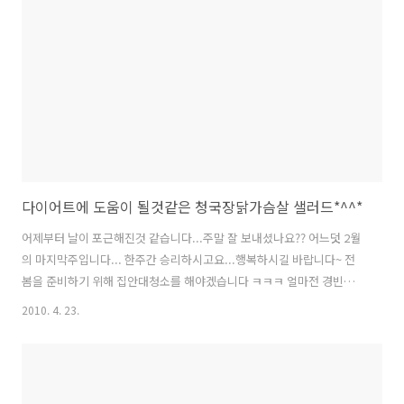
다이어트에 도움이 될것같은 청국장닭가슴살 샐러드*^^*
어제부터 날이 포근해진것 같습니다...주말 잘 보내셨나요?? 어느덧 2월
의 마지막주입니다... 한주간 승리하시고요...행복하시길 바랍니다~ 전
봄을 준비하기 위해 집안대청소를 해야겠습니다 ㅋㅋㅋ 얼마전 경빈마
마님께서 선물해주신 청국장으로 청국장찌개를 끓였는데 너무 맛있더라
2010. 4. 23.
고요... 완전히 경빈마마님의 팬이 될듯합니다..ㅋㅋㅋ 찌개를 끓인후 청
국장 한덩어리가 더 남아서 무엇을 할까 고민하다가 청국장으로 드레싱
을 만들어서 닭가슴살냉채에 뿌려먹었습니다... 우와~~ 처음엔 청국장냄
새때문에....조금 이상했는데요...맛을 보니 담백하고 먹을만하더라고