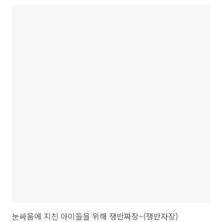
단단하며 울퉁불통하지 않고 둥근것을 고르세요... 혹 녹색을 띄거나 싹
이 난것은 구입하지 마시고요... 감자에 붙어있는 흙을 물로 한번 씻은후
필러(감자깍는칼)로 껍질을 벗겨주시고 감자눈은 남아있지 않게 제거해
주세요.. 껍질을 제거후 원하는 크기로 자른후 찬물에 담궈주세요...( 녹
말기 제거와 갈변방지를 위해서...) 감자를 보관할때는 냉장고에 넣지 말
고 바람이..
눈싸움에 지친 아이들을 위해 쟁반짜장~(쟁반자장)