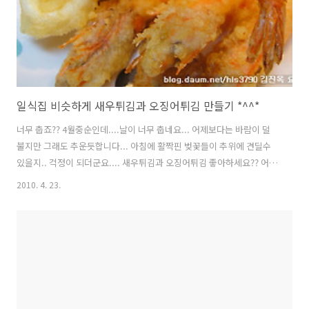
일식집 비슷하게 새우튀김과 오징어튀김 만들기 *^^*
너무 춥죠?? 4월중순인데....날이 너무 춥네요... 어제보다는 바람이 덜
불지만 그래도 추운듯합니다... 아침에 활짝핀 벚꽃들이 추위에 견딜수
있을지.. 걱정이 되더군요.... 새우튀김과 오징어튀김 좋아하세요?? 어렸
을때 모회사 식용유 CF에 새우튀김 바삭하게 튀겨서 나오는 장면 기억나
2010. 4. 23.
세요?? 전 그 장면 볼때마다 왜이리 새우튀김이 먹고 싶었는지... 새우튀
김은 그때나 지금이나 고급요리인것 같아요... 일식집에 후식으로 나오
는 새우튀김은 왜이리 맛있을까요?? 제가 일식집 비슷하게 집에서 새우
튀김 만드는 방법 소개해드릴께요.... 덤으로 냉동실에 있던 오징어도 튀
겨봤습니다... 재료: 새우25마리(中사이즈). 오징어1마리(小사이즈). 녹
말가루. 튀김가루. 식용유. 얼음. => 저의 계량은 밥숟가락 한 ..