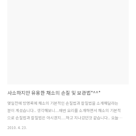
다... ♧..
사소하지만 유용한 채소의 손질 및 보관법*^^*
몇일전에 방명록에 채소의 기본적인 손질법과 칼질법을 소개해달라는
분이 계셨습니다.. 생각해보니...매번 요리를 소개하면서 채소의 기본적
으로 손질법과 칼질법은 아시겠지....하고 지나갔던것 같습니다.. 오늘
자주 이용하는 채소들의 기본적인 손질법. 보관법 및 몇가지 기초적인 칼
2010. 4. 23.
질법을 소개해드리겠습니다~ 1. 감 자 감자를 구입하실때는 껍질이 앏고