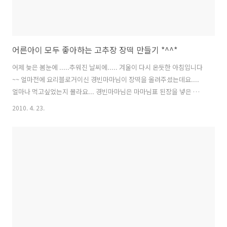
어른아이 모두 좋아하는 고추장 장떡 만들기 *^^*
어제 늦은 봄눈에 .....추워진 날씨에..... 겨울이 다시 온듯한 아침입니다
~~ 얼마전에 요리블로거이신 경빈마마님이 장떡을 올려주셨는데요....
얼마나 먹고싶었는지 몰라요... 경빈마마님은 마마님표 된장을 넣은 장
떡을 만드셨더라고요...얼마나 맛있을까요.... 경빈마마님을 만난적은 없
2010. 4. 23.
지만 ....친언니 같고...친정엄마 같아서 너무 좋아요~~ 경빈마마님처럼
깊은 손맛은 아니지만 장떡을 싫어하는 아이들을 위해 피자치즈도 올려
보았습니다.... 옥이의 아이들은 일반치즈는 못먹는데 피자치즈는 잘 먹
거든요...그래서 요리에 피자치즈를 종종 사용합니다. 어제처럼 눈내리
고 추워진 날씨에 퇴근후 집에 도착하면 '누군가 저녁을 차려 놓으면 좋
겠다' 라고 생각을 합니다...최근 며칠 바쁘고 힘들었거든요.... 에궁....