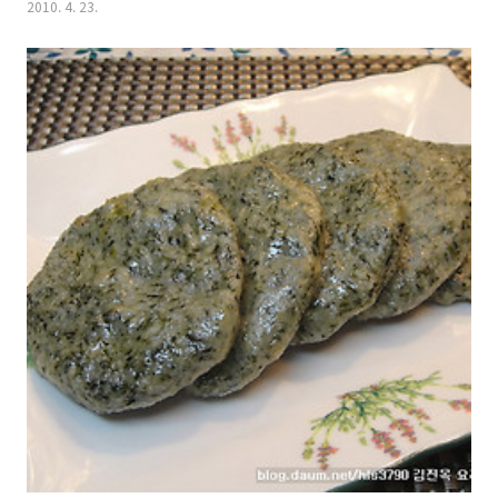
2010. 4. 23.
지만....제가 알고 있는 유용한 행주 삶는 방법들 소개하겠습니다~~ 우
선.....행주를 삶기 위해서는 애벌빨래는 필수입니다. 미지근한 물에서
행주를 세제로 가볍게 세탁합니다.. 요샌 행주비누라고 파는데요...행주
비누로 빨면 냄새도 좋고 세척력도 좋습니다. 없을때는 주방세제나 빨래
비누로 애벌빨래합니다. 첫번째 방법: 애벌빨래한 행주를 스텐으로 된 냄
비에 넣어준후 행주가 잠길정도의 물을 부은후 약간의 가루세제를 넣고
10분정도..