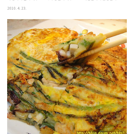
내려갑니다 ~~ 오늘 포스팅은 참 간단합니다....( 예전에도 소개해드린적
2010. 4. 23.
있는 동태전입니다...) 명절음식하면 전이 가장 먼저 생각나지요?? 특히
동태전은 너무 맛있지요?? 보통 동태포에 밑간을 소금과 후추로 하시지
요? 저의 동태전은 동태포를 소금.후추.참기름.다진마늘을 넣고 밑간을
합니다... 차례상에 올리시는 분들은 마늘을 넣지 않는다고 하더군요.....
그런분들은 마늘 빼주세요~ 동태포에 참기름과 다진마늘을 추가적으로
넣었을뿐인데...그 맛은 너무도 차이가 난답니다~~ 재료: 동태포1팩(4..