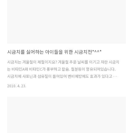
시금치를 싫어하는 아이들을 위한 시금치전*^^*
시금치는 겨울철이 제철이지요? 겨울철 추운 날씨를 이기고 자란 시금치
는 비타민A와 비타민C가 풍부하고 칼슘. 철분등이 함유되어있습니다.
시금치에 사포닌과 섬유질이 들어있어 변비예방에도 효과가 있다고 합
니다~ 이렇게 좋은 시금치를 저는 어렸을때 싫어했습니다... 뽀빠이 아저
2010. 4. 23.
씨가 시금치를 먹으면 힘이 세지는 만화를 보고 억지로 먹어도 보았지만
.... 정말로 시금치 싫어했습니다... ( 나중에 알게된 사실.... 시금치를 먹
었다고 뽀빠이 아저씨처럼 힘이 세지는 것은 아니랍니다.. *^^* ) 나이가
들면서 시금치를 잘먹게 된것 같습니다.. 그래서...오늘은 시금치를 싫어
하는 아이들을 위해 시금치전을 만들어보았습니다.. 예전에 시금치계란
말이를 소개해드린적 있지요?? 시금치계란말이도 다시 소개하겠습니