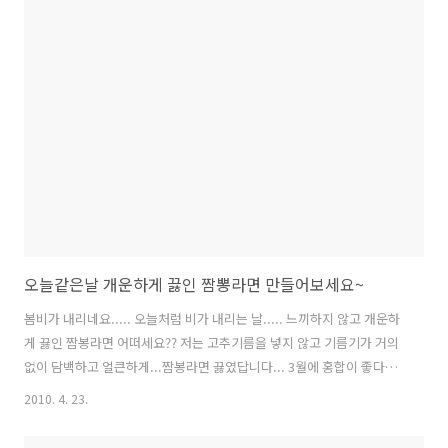
오늘같은날 개운하게 끓인 짬뽕라면 만들어보세요~
봄비가 내리네요..... 오늘처럼 비가 내리는 날..... 느끼하지 않고 개운하
게 끓인 짬봉라면 어떠세요?? 저는 고추기름을 넣지 않고 기름기가 거의
없이 담백하고 얼큰하게...짬봉라면 끓였답니다... 3월에 홍합이 좋다고
하는데요....어제 퇴근길에 마트에 갔는데.... 홍합이 뚝 떨어졌더군요..
2010. 4. 23.
홍합이 없어서 모시조개를 넣었는데요....홍합을 넣어주면 더욱 개운하
답니다.... 미더덕도 추가적으로 넣어주시면 좋아요~ 기호에 따라 새우를