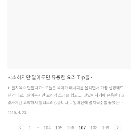
사소하지만 알아두면 유용한 요리 Tip들~
1. 멸치육수 만들때요~ 오늘은 옥이가 레시피를 올리면서 가끔 설명해드
린 건데요...알아두시면 요리가 조금은 쉽고.,., 맛있어지기에 유용한 Tip
몇가지만 요약해서 알려드리겠습니다... 얼마전에 멸치육수를 끓였는데
비린냄새때문에 국을 다 버렸다는 분이 계셨습니다.... 멸치육수에 들어
2010. 4. 23.
가는 굵은멸치는 멸치의 상태가 윤기가 흐르고 잘 마른것을 골라야합니
다... 그리고 멸치를 꼭 냉동보관하시고요.냉동실에도 너무 오래보관하
1
···
104
105
106
107
108
109
지 마시고요...드실만큼 적당히 구매하셔서 보관하셔요... 혹여...비린맛