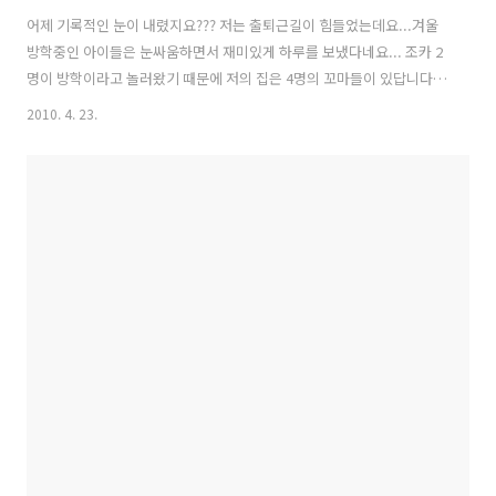
어제 기록적인 눈이 내렸지요??? 저는 출퇴근길이 힘들었는데요...겨울
방학중인 아이들은 눈싸움하면서 재미있게 하루를 보냈다네요... 조카 2
명이 방학이라고 놀러왔기 때문에 저의 집은 4명의 꼬마들이 있답니다...
퇴근후 집에오니 눈싸움하면서 끼던 장갑들이 축축하게 거실에 널려있
2010. 4. 23.
더군요... ㅠㅠ 눈싸움에 지친 아이들을 위해 쟁반자장을 만들어 보았습
니다... 재료(7인분) : 춘장300g. 양파2개. 감자4개. 양배추1/4통. 다진
마늘1T반. 당근1개. 청피망1개. 돼지고기250g. 오징어2마리. 식용유.
녹말가루. 설탕1T반. 칼국수면. 삶은계란. 소량의 오이. => 저의 계량은
밥수저 1수저가 1T고요...종이컵 1컵이 1컵입니다~ => 저는 춘장을 이
용했는데요.... 시판하는 짜장가루를 구입하시면 녹말..