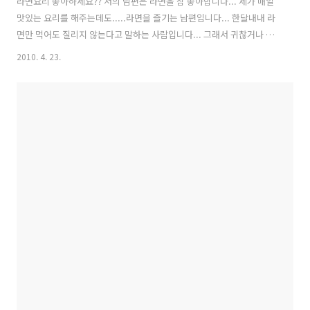
라면요리 좋아하세요?? 저의 남편은 라면을 참 좋아합니다... 제가 매일
맛있는 요리를 해주는데도.....라면을 즐기는 남편입니다... 한달내내 라
면만 먹어도 질리지 않는다고 말하는 사람입니다... 그래서 귀찮거나 바
쁠때 라면을 끓여주면 얼마나 좋아하는지 모릅니다... 다들 이해가 안되
2010. 4. 23.
지요?? 제 요리가 맛이 없는 것도 아니고...... 가끔은 서운하답니다...ㅋ
ㅋㅋ 오늘은 라면을 좋아하는 남편을 위해....색다른 라면요리를 만들어
보았습니다~ 비빔라면이라고 불러도 되는데요....전 쟁반라면이라고 이
름을 지었습니다... 새콤달콤한 맛에 깻잎향까지...너무 맛있더라고요....
오늘 소개하는 비빔양념장은 지난번에 비빔쫄면에 넣은 양념장보다 만
들기 쉽습니다... 쫄면이나 비빔국수 양념장에 사용하셔도 맛있답니다...