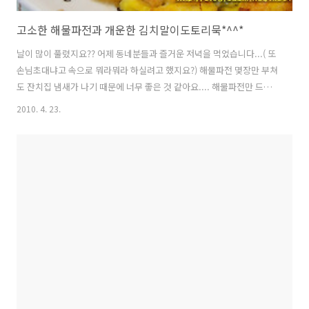
고소한 해물파전과 개운한 김치말이도토리묵*^^*
날이 많이 풀렸지요?? 어제 동네분들과 즐거운 저녁을 먹었습니다...( 또
손님초대냐고 속으로 뭐라뭐라 하실려고 했지요?) 해물파전 몇장만 부쳐
도 잔치집 냄새가 나기 때문에 너무 좋은 것 같아요.... 해물파전만 드시
면 느끼할까봐~ 익은 김장김치로 김치말이묵도 같이 만들었습니다....
2010. 4. 23.
♣ 김치말이 도토리묵 재료: 도토리묵1팩. 멸치다시마육수3컵. 익은김
치. 쑥갓. 김가루. 국간장. 양념장 : 진간장4T. 고추가루1T. 다진파3T.물
엿1/2T. 참기름1T. 깨1T => 저의 계량은 밥수저 1수저가 1T고요...종이
컵 1컵이 1컵입니다..( 밥수저로 깍아서 계량하세요~) 1. 육수만들기 : 제
가 여러번 설명을 드렸는데요...그래도 육수만들기 어려워하시는 분이
계신것 같아서요... 어제 육수를 만들었는데 국물..