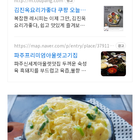
http://m.coupang.com
광고
김진옥요리가좋다 쿠팡 오늘주
문 내일도착 로켓배송
복잡한 레시피는 이제 그만, 김진옥
요리가좋다, 쉽고 맛있게 즐겨보세
요.
https://map.naver.com/p/entry/place/3791110
광고
0
파주프리미엄아울렛고기집
파주신세계아울렛맛집 두꺼운 숙성
육 흑돼지를 부드럽고 육즙,불향 있
는 연탄구이전문점