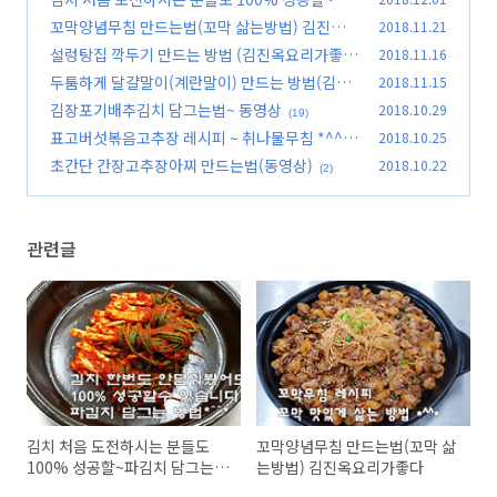
김치 담그는 법
꼬막양념무침 만드는법(꼬막 삶는방법) 김진옥
2018.11.21
(1)
요리가좋다
설렁탕집 깍두기 만드는 방법 (김진옥요리가좋
2018.11.16
(3)
다)동영상첨부
두툼하게 달걀말이(계란말이) 만드는 방법(김진
2018.11.15
(0)
옥요리가좋다)
김장포기배추김치 담그는법~ 동영상
2018.10.29
(0)
(19)
표고버섯볶음고추장 레시피 ~ 취나물무침 *^^*
2018.10.25
초간단 간장고추장아찌 만드는법(동영상)
2018.10.22
(1)
(2)
관련글
김치 처음 도전하시는 분들도
꼬막양념무침 만드는법(꼬막 삶
100% 성공할~파김치 담그는
는방법) 김진옥요리가좋다
법