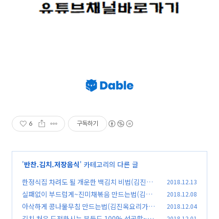
6
구독하기
'
반찬.김치.저장음식
' 카테고리의 다른 글
한정식집 차려도 될 개운한 백김치 비법(김진옥
2018.12.13
요리가좋다)
실패없이 부드럽게~진미채볶음 만드는법(김진
2018.12.08
(0)
옥요리가좋다)
아삭하게 콩나물무침 만드는법(김진옥요리가좋
2018.12.04
(0)
다)
김치 처음 도전하시는 분들도 100% 성공할~파
2018.12.01
(0)