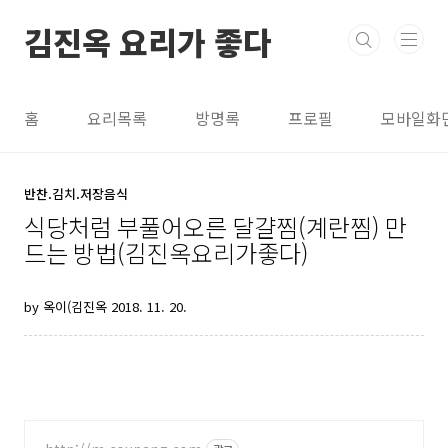
본문 바로가기
김진옥 요리가 좋다
홈
요리목록
방명록
프로필
모바일화
반찬.김치.저장음식
식당처럼 부풀어오른 달걀찜(계란찜) 만
드는 방법(김진옥요리가좋다)
by 옥이(김진옥
2018. 11. 20.