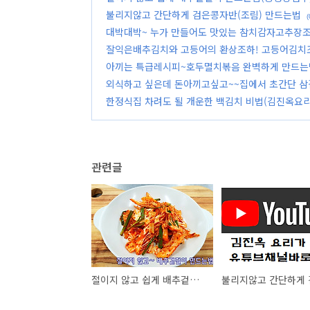
불리지않고 간단하게 검은콩자반(조림) 만드는법
(
대박대박~ 누가 만들어도 맛있는 참치감자고추장조
잘익은배추김치와 고등어의 환상조하! 고등어김치
아끼는 특급레시피~호두멸치볶음 완벽하게 만드는
외식하고 싶은데 돈아끼고싶고~~집에서 초간단 삼
한정식집 차려도 될 개운한 백김치 비법(김진옥요
관련글
절이지 않고 쉽게 배추겉절이 만드는법(동영상첨부)