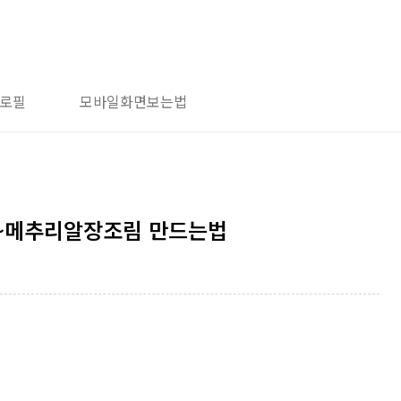
로필
모바일화면보는법
~메추리알장조림 만드는법