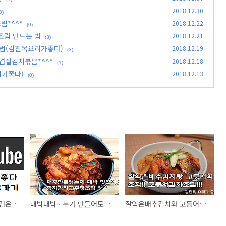
2018.12.30
0)
림*^^*
2018.12.22
(0)
조림 만드는 법
2018.12.21
(3)
법(김진옥요리가좋다)
2018.12.19
(3)
겹살김치볶음*^^*
2018.12.18
(1)
리가좋다)
2018.12.13
(0)
불리지않고 간단하게 검은콩자반(조림) 만드는법
대박대박~ 누가 만들어도 맛있는 참치감자고추장조림*^^*
잘익은배추김치와 고등어의 환상조하! 고등어김치조림 만드는 법