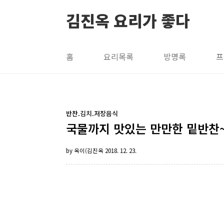
본문 바로가기
김진옥 요리가 좋다
홈
요리목록
방명록
프
반찬.김치.저장음식
국물까지 맛있는 만만한 밑반찬
by 옥이(김진옥
2018. 12. 23.