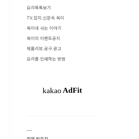
요리목록보기
TV.잡지.신문속 옥이
옥이네 사는 이야기
옥이의 이벤트공지
제품리뷰.공구.광고
요리를 인쇄하는 방법
전체 방문자