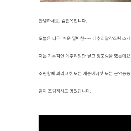
안녕하세요. 김진옥입니다.
오늘은 너무 쉬운 밑반찬~~~ 메추리알장조림 소개
저는 기본적인 메추리알만 넣고 장조림을 했는데요.
조림할때 꽈리고추 또는 새송이버섯 또는 곤약등등
같이 조림하셔도 맛있답니다.