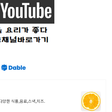
다양한 식품,음료,스낵,치즈.