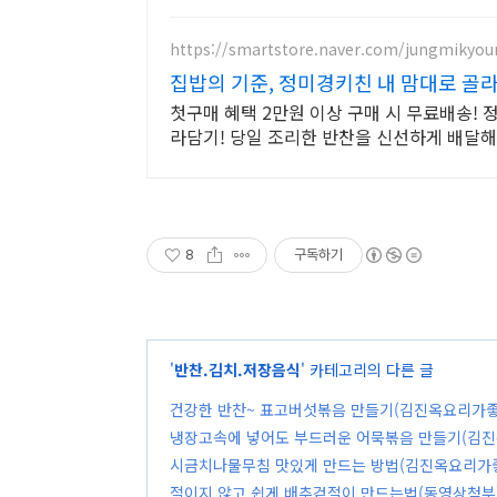
https://smartstore.naver.com/jungmikyou
집밥의 기준, 정미경키친 내 맘대로 골
첫구매 혜택 2만원 이상 구매 시 무료배송! 
라담기! 당일 조리한 반찬을 신선하게 배달
8
구독하기
'
반찬.김치.저장음식
' 카테고리의 다른 글
건강한 반찬~ 표고버섯볶음 만들기(김진옥요리가좋
냉장고속에 넣어도 부드러운 어묵볶음 만들기(김
시금치나물무침 맛있게 만드는 방법(김진옥요리가
절이지 않고 쉽게 배추겉절이 만드는법(동영상첨부