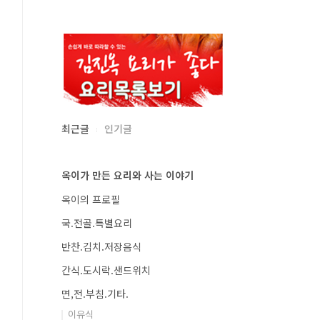
최근글
인기글
옥이가 만든 요리와 사는 이야기
옥이의 프로필
국.전골.특별요리
반찬.김치.저장음식
간식.도시락.샌드위치
면,전.부침.기타.
이유식