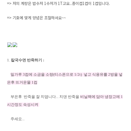
=> 저의 계량은 밥수저 1수저가 1T고요..종이컵1컵이 1컵입니다.
=> 기호에 맞게 양념은 조절하셔요~~
1.
칼국수면 반죽하기 :
밀가루 3컵에 소금을 소량(티스픈으로 1/2t) 넣고 식용유를 2방울 넣
은후 뜨거운물 1컵
부은후
반죽을 잘 치댑니다... 치댄 반죽을
비닐팩에 담아 냉장고에 1
시간정도 숙성시켜
주세요...