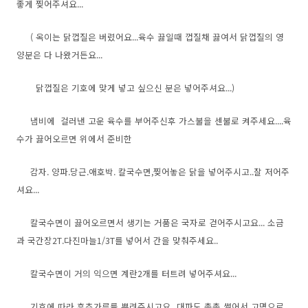
좋게 찢어주셔요...
( 옥이는 닭껍질은 버렸어요...육수 끓일때 껍질채 끓여서 닭껍질의 영
양분은 다 나왔거든요...
닭껍질은 기호에 맞게 넣고 싶으신 분은 넣어주셔요...)
냄비에 걸러낸 고운 육수를 부어주신후 가스불을 센불로 켜주세요....육
수가 끓어오르면 위에서 준비한
감자. 양파.당근.애호박. 칼국수면,찢어놓은 닭을 넣어주시고..잘 저어주
셔요...
칼국수면이 끓어오르면서 생기는 거품은 국자로 걷어주시고요... 소금
과 국간장2T.다진마늘1/3T를 넣어서 간을 맞춰주세요..
칼국수면이 거의 익으면 계란2개를 터트려 넣어주셔요...
기호에 따라 후추가루를 뿌려주시고요...대파도 총총 썰어서 고명으로