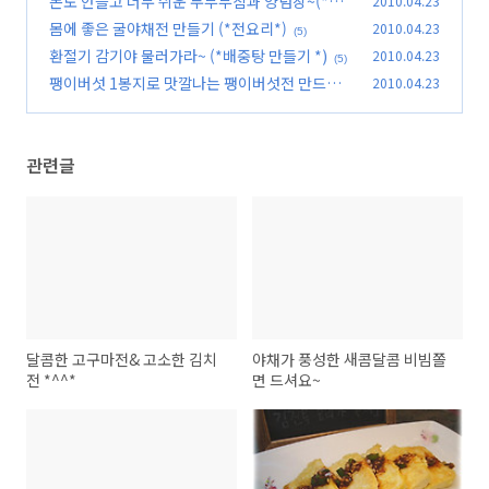
돈도 안들고 너무 쉬운 두부부침과 양념장~(*반
2010.04.23
찬만들기*)
몸에 좋은 굴야채전 만들기 (*전요리*)
2010.04.23
(2)
(5)
환절기 감기야 물러가라~ (*배중탕 만들기 *)
2010.04.23
(5)
팽이버섯 1봉지로 맛깔나는 팽이버섯전 만드세
2010.04.23
요~~
(13)
관련글
달콤한 고구마전& 고소한 김치
야채가 풍성한 새콤달콤 비빔쫄
전 *^^*
면 드셔요~