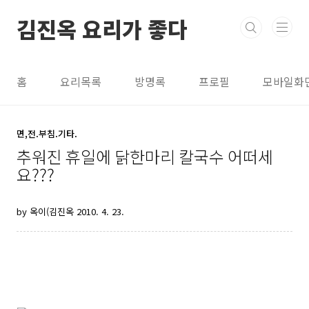
본문 바로가기
김진옥 요리가 좋다
홈
요리목록
방명록
프로필
모바일화
면,전.부침.기타.
추워진 휴일에 닭한마리 칼국수 어떠세
요???
by 옥이(김진옥
2010. 4. 23.