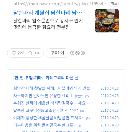
https://map.naver.com/p/entry/place/1955498
광고
325
닭한마리 계원집 닭한마리 닭볶
음탕 맛집
닭한마리 입소문만으로 강서구 인기
맛집에 등극한 닭요리 전문점
223
구독하기
'
면,전.부침.기타.
' 카테고리의 다른 글
희망찬 새해 첫날을 위해...인절미와 약식 만들어
2010.04.23
보세요~~
사소하지만 알아두면 유용한 요리 Tip들~
2010.04.23
(5)
(7)
추워진 날씨에 개운한 바지락칼국수 드세요~~
2010.04.23
달콤한 고구마전& 고소한 김치전 *^^*
2010.04.23
(5)
(3)
야채가 풍성한 새콤달콤 비빔쫄면 드셔요~
2010.04.23
(8)
피부미용을 위한 들깨칼국수 한그릇~
2010.04.23
(4)