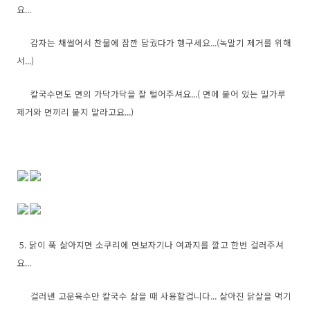
요...
감자는 채썰어서 찬물에 잠깐 담궜다가 헹구세요...(녹말기 제거를 위해
서...)
칼국수면도 면의 가닥가닥을 잘 털어주셔요...( 면에 붙어 있는 밀가루
제거와 면끼리 붙지 말라고요...)
5. 닭이 푹 삶아지면 소쿠리에 면보자기나 여과지를 깔고 한번 걸러주셔
요...
걸러낸 고운육수만 칼국수 삶을 때 사용할겁니다... 삶아진 닭살을 먹기