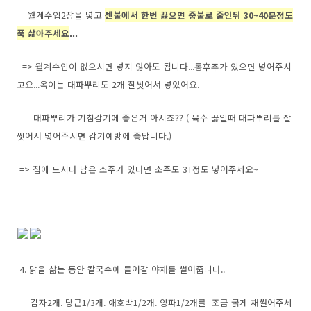
월계수입2장을 넣고
센불에서 한번 끓으면 중불로 줄인뒤 30~40분정도
푹 삶아주세요
...
=> 월계수입이 없으시면 넣지 않아도 됩니다...통후추가 있으면 넣어주시
고요...옥이는 대파뿌리도 2개 잘씻어서 넣었어요.
대파뿌리가 기침감기에 좋은거 아시죠?? ( 육수 끓일때 대파뿌리를 잘
씻어서 넣어주시면 감기예방에 좋답니다.)
=> 집에 드시다 남은 소주가 있다면 소주도 3T정도 넣어주세요~
4. 닭을 삶는 동안 칼국수에 들어갈 야채를 썰어줍니다..
감자2개. 당근1/3개. 애호박1/2개. 양파1/2개를 조금 굵게 채썰어주세