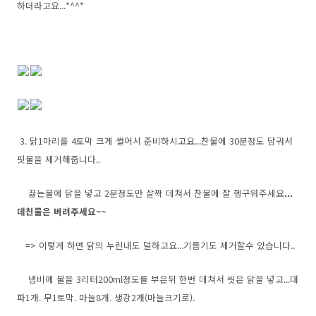
하더라고요...*^^*
3. 닭1마리를 4토막 크게 썰어서 준비하시고요...찬물에 30분정도 담궈서
핏물을 제거해줍니다..
끓는물에 닭을 넣고 2분정도만 살짝 데쳐서 찬물에 잘 헹구워주세요
...
데친물은 버려주세요~~
=> 이렇게 하면 닭의 누린내도 덜하고요...기름기도 제거할수 있습니다..
냄비에 물을 3리터200ml정도를 부은뒤 한번 데쳐서 씻은 닭을 넣고...대
파1개. 무1토막. 마늘8개. 생강2개(마늘크기로).