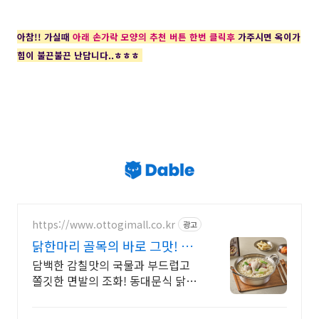
아참!! 가실때
아래 손가락 모양의 추천 버튼 한번 클릭후
가주시면 옥이가
힘이 불끈불끈 난답니다..ㅎㅎㅎ
https://www.ottogimall.co.kr
광고
닭한마리 골목의 바로 그맛! 오
뚜기 신상 라면 출시!
담백한 감칠맛의 국물과 부드럽고
쫄깃한 면발의 조화! 동대문식 닭한
마리 칼국수