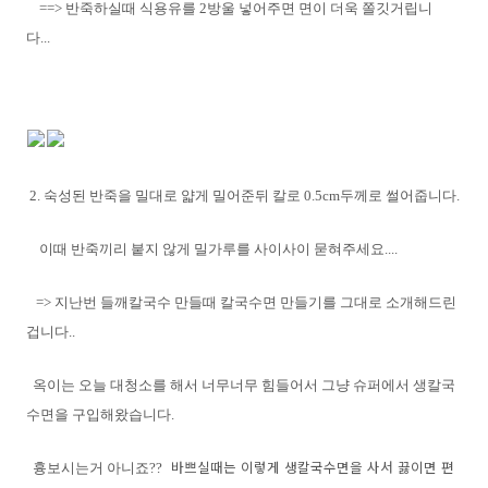
==> 반죽하실때 식용유를 2방울 넣어주면 면이 더욱 쫄깃거립니
다...
2. 숙성된 반죽을 밀대로 얇게 밀어준뒤 칼로 0.5cm두께로 썰어줍니다.
이때 반죽끼리 붙지 않게 밀가루를 사이사이 묻혀주세요....
=> 지난번 들깨칼국수 만들때 칼국수면 만들기를 그대로 소개해드린
겁니다..
옥이는 오늘 대청소를 해서 너무너무 힘들어서 그냥 슈퍼에서 생칼국
수면을 구입해왔습니다.
바쁘실때는 이렇게 생칼국수면을 사서 끓이면 편
흉보시는거 아니죠??