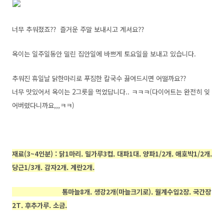
너무 추워졌죠?? 즐거운 주말 보내시고 계셔요??
옥이는 일주일동안 밀린 집안일에 바쁘게 토요일을 보내고 있습니다.
추워진 휴일날 닭한마리로 푸짐한 칼국수 끓여드시면 어떨까요??
너무 맛있어서 옥이는 2그릇을 먹었답니다.. ㅋㅋㅋ(다이어트는 완전히 잊
어버렸다니까요,,,ㅋㅋ)
재료(3~4인분) : 닭1마리. 밀가루3컵. 대파1대. 양파1/2개. 애호박1/2개.
당근1/3개. 감자2개. 계란2개.
통마늘8개. 생강2개(마늘크기로). 월계수입2장. 국간장
2T. 후추가루. 소금.