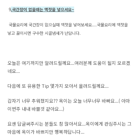
9
.국간장이 없을때는 액젓을 넣으셔요~
국물요리에 국간장이 없으실때 액젓을 넣어보세요....국물요리에 액젓을
넣고 끓이시면 구수한 시골냄새가 난답니다.
오늘은 여기까지만 알려드릴께요...여러분께 도움이 될지 모르겠
네요...
다음에 또 유용한 Tip 몇가지 모아서 올려드릴께요...
갑자기 너무 추워졌지요?? 옥이는 오늘 너무너무 바빠요...( 아마
이번주 내내 바쁠것 같아요...)
요샌 답글써주시는 분들도 참 많아서요...옥이에게 관심주시는 그
마음에 옥이가 바쁘지만 행복하답니다...