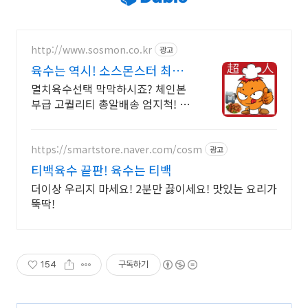
http://www.sosmon.co.kr
광고
육수는 역시! 소스몬스터 최고
급 퀄리티 보장,무료샘플
멸치육수선택 막막하시죠? 체인본
부급 고퀄리티 총알배송 엄지척! 무
료샘플가능 무료 샘플 맛 보시고 결
정하세요, 자신 있습니다
https://smartstore.naver.com/cosm
광고
티백육수 끝판! 육수는 티백
더이상 우리지 마세요! 2분만 끓이세요! 맛있는 요리가
뚝딱!
154
구독하기