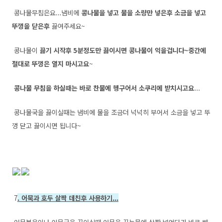
콩나물무침은요...냄비에
콩나물을 넣고 물을 소량만 넣은후 소금을 넣고
뚜껑을 닫은후
끓여주세요~
콩나물이
끓기 시작후 5분정도만 끓이시면 콩나물이 익을겁니다~중간에
절대로 뚜껑은 열지 마시고요
~
콩나물 무침을 하실때는 바로 찬물에 헹구어서 소쿠리에 받치시고요
...
콩나물국을 끓이실때는 냄비에 물을 조금더 넉넉히 부어서 소금을 넣고 뚜
껑 닫고 끓이시면 됩니다~
7
. 어묵과 호두 살짝 데친후 사용하기...