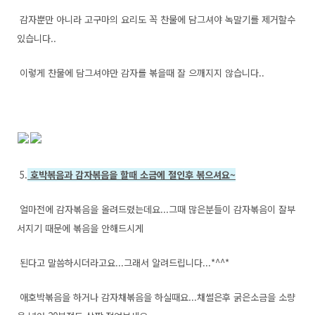
감자뿐만 아니라 고구마의 요리도 꼭 찬물에 담그셔야 녹말기를 제거할수
있습니다..
이렇게 찬물에 담그셔야만 감자를 볶을때 잘 으깨지지 않습니다..
5.
호박볶음과 감자볶음을 할때 소금에 절인후 볶으셔요~
얼마전에 감자볶음을 올려드렸는데요...그때 많은분들이 감자볶음이 잘부
서지기 때문에 볶음을 안해드시게
된다고 말씀하시더라고요...그래서 알려드립니다...*^^*
애호박볶음을 하거나 감자채볶음을 하실때요...채썰은후 굵은소금을 소량