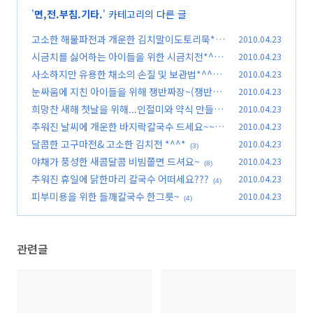
'
면,전.부침.기타.
' 카테고리의 다른 글
고소한 해물파전과 개운한 김치말이도토리묵*^
2010.04.23
^*
시금치를 싫어하는 아이들을 위한 시금치전*^^*
2010.04.23
(1)
사소하지만 유용한 채소의 손질 및 보관법*^^*
2010.04.23
(1)
눈싸움에 지친 아이들을 위해 쟁반짜장~(쟁반자
2010.04.23
(6)
장)
희망찬 새해 첫날을 위해...인절미와 약식 만들어
2010.04.23
(9)
보세요~~
추워진 날씨에 개운한 바지락칼국수 드세요~~
2010.04.23
(5)
달콤한 고구마전& 고소한 김치전 *^^*
2010.04.23
(5)
(3)
야채가 풍성한 새콤달콤 비빔쫄면 드셔요~
2010.04.23
(8)
추워진 휴일에 닭한마리 칼국수 어떠세요???
2010.04.23
(4)
피부미용을 위한 들깨칼국수 한그릇~
2010.04.23
(4)
관련글