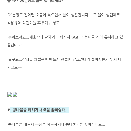
을 넣어 20분정도 살짝 절여보세요~
20분정도 절이면 소금이 녹으면서 물이 생길겁니다... 그 물이 생긴데로...
식용유와 다진마늘,후추가루 넣고
볶아보셔요...애호박과 감자가 으깨지지 않고 그 형태를 거의 유지하고 있
을겁니다~
글구요...감자를 채썰은후 반드시 찬물에 담그었다가 절이시는거 잊지 마
시고요~~
6
. 콩나물을 데치거나 국을 끓이실때...
콩나물을 데쳐서 무침을 해드시거나 콩나물국을 끓이실때요...