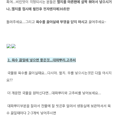
혹여...비린맛이 걱정되시는 분들은
멸치를 마른팬에 살짝 볶아서 넣으시거
나..멸치를 접시에 펼친후 전자렌지에30초만
돌려주세요...그리고
육수를 끓이실때 뚜껑을 닫지 마시고
끓여주세요~
2. 육수 끓일때 넣으면 좋은것...대파뿌리.고추씨
국물용 육수를 끓이실때요...다시마. 멸치. 무를 넣으시는것은 다들 아시지
요??
더 개운한 국물을 원하신다면...대파뿌리와 고추씨를 넣어보세요...
대파뿌리부분을 잘라서 찬물에 잘 씻은후 말려서 냉동실에 보관하셔서 육
수 끓일때마다 2~3개씩 넣어주시면