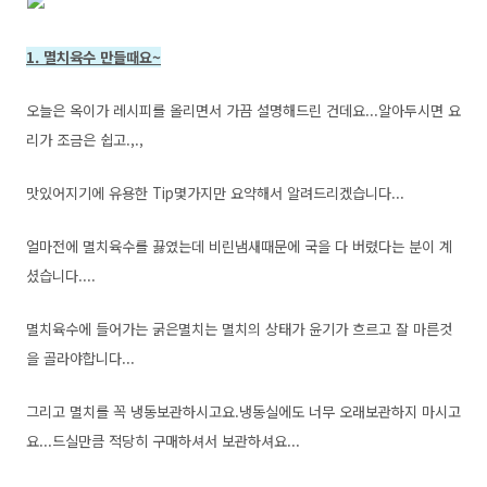
1. 멸치육수 만들때요~
오늘은 옥이가 레시피를 올리면서 가끔 설명해드린 건데요...알아두시면 요
리가 조금은 쉽고.,.,
맛있어지기에 유용한 Tip몇가지만 요약해서 알려드리겠습니다...
얼마전에 멸치육수를 끓였는데 비린냄새때문에 국을 다 버렸다는 분이 계
셨습니다....
멸치육수에 들어가는 굵은멸치는 멸치의 상태가 윤기가 흐르고 잘 마른것
을 골라야합니다...
그리고 멸치를 꼭 냉동보관하시고요.냉동실에도 너무 오래보관하지 마시고
요...드실만큼 적당히 구매하셔서 보관하셔요...