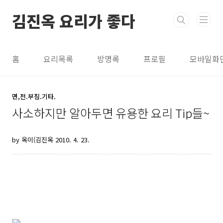
본문 바로가기
김진옥 요리가 좋다
홈
요리목록
방명록
프로필
모바일화
면,전.부침.기타.
사소하지만 알아두면 유용한 요리 Tip들~
by 옥이(김진옥
2010. 4. 23.