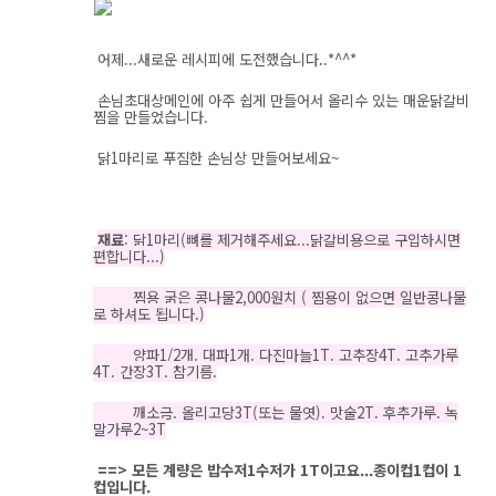
어제...새로운 레시피에 도전했습니다..*^^*
손님초대상메인에 아주 쉽게 만들어서 올리수 있는 매운닭갈비
찜을 만들었습니다.
닭1마리로 푸짐한 손님상 만들어보세요~
재료
: 닭1마리(뼈를 제거해주세요...닭갈비용으로 구입하시면
편합니다...)
찜용 굵은 콩나물2,000원치 ( 찜용이 없으면 일반콩나물
로 하셔도 됩니다.)
양파1/2개. 대파1개. 다진마늘1T. 고추장4T. 고추가루
4T. 간장3T. 참기름.
깨소금. 올리고당3T(또는 물엿). 맛술2T. 후추가루. 녹
말가루2~3T
==> 모든 계량은 밥수저1수저가 1T이고요...종이컵1컵이 1
컵입니다.