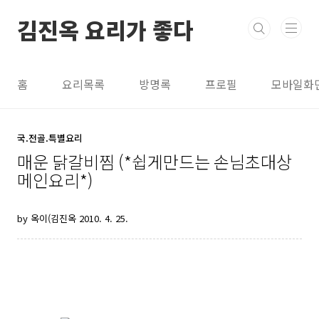
본문 바로가기
김진옥 요리가 좋다
홈
요리목록
방명록
프로필
모바일화
국.전골.특별요리
매운 닭갈비찜 (*쉽게만드는 손님초대상
메인요리*)
by 옥이(김진옥
2010. 4. 25.