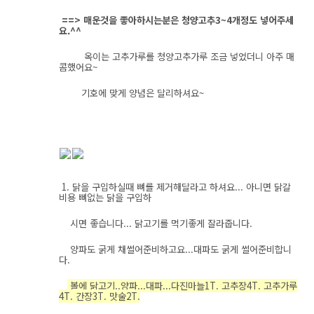
==> 매운것을 좋아하시는분은 청양고추3~4개정도 넣어주세
요.^^
옥이는 고추가루를 청양고추가루 조금 넣었더니 아주 매
콤했어요~
기호에 맞게 양념은 달리하셔요~
1. 닭을 구입하실때 뼈를 제거해달라고 하셔요... 아니면 닭갈
비용 뼈없는 닭을 구입하
시면 좋습니다... 닭고기를 먹기좋게 잘라줍니다.
양파도 굵게 채썰어준비하고요...대파도 굵게 썰어준비합니
다.
볼에 닭고기..양파...대파...다진마늘1T. 고추장4T. 고추가루
4T. 간장3T. 맛술2T.