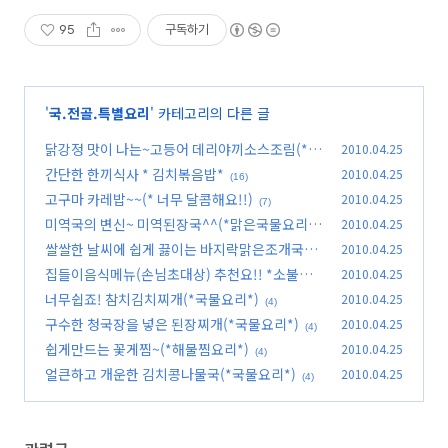
95
구독하기
'
국.전골.특별요리
' 카테고리의 다른 글
닭강정 맛이 나는~고등어 데리야끼소스조림(*특
2010.04.25
별한요리*)
간단한 한끼식사 * 김치볶음밥*
2010.04.25
(6)
(16)
고구마 카레밥~~(* 너무 달콤해요!!)
2010.04.25
(7)
미역국의 변신~ 미역된장국^^(*맑은국물요리*)
2010.04.25
쌀쌀한 날씨에 쉽게 끓이는 바지락맑은조개국~
2010.04.25
(4)
집들이음식메뉴(손님초대상) 추천요!! *소불고
2010.04.25
(5)
기와 들깨소스*
너무쉽죠! 참치김치찌개(*국물요리*)
2010.04.25
(14)
(4)
구수한 청국장을 넣은 된장찌개(*국물요리*)
2010.04.25
(4)
쉽게만드는 꽃게찜~(*해물찜요리*)
2010.04.25
(4)
얼큰하고 개운한 김치콩나물국(*국물요리*)
2010.04.25
(4)