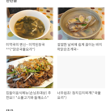
관련글
미역국의 변신~ 미역된장국
쌀쌀한 날씨에 쉽게 끓이는 바지
^^(*맑은국물요리*)
락맑은조개국~
집들이음식메뉴(손님초대상) 추
너무쉽죠! 참치김치찌개(*국물
천요!! *소불고기와 들깨소스*
요리*)
댓글