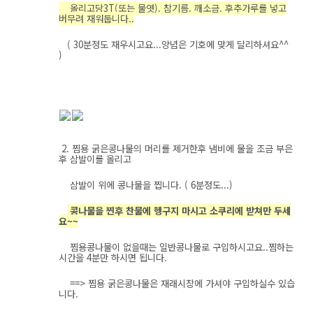
올리고당3T(또는 물엿). 참기름. 깨소금. 후추가루를 넣고
버무려 재워둡니다..
( 30분정도 재우시고요...양념은 기호에 맞게 달리하셔요^^
)
2. 찜용 굵은콩나물의 머리를 제거한후 냄비에 물을 조금 부은
후 삼발이를 올리고
삼발이 위에 콩나물을 찝니다. ( 6분정도...)
콩나물을 찐후 찬물에 헹구지 마시고 소쿠리에 받쳐만 두세
요~~
찜용콩나물이 없을때는 일반콩나물로 구입하시고요..찜하는
시간을 4분만 하시면 됩니다.
==> 찜용 굵은콩나물은 재래시장에 가셔야 구입하실수 있습
니다.