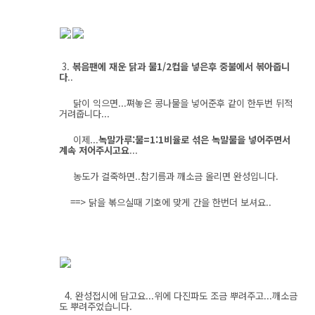
3.
볶음팬에 재운 닭과 물1/2컵을 넣은후 중불에서 볶아줍니
다
..
닭이 익으면...쪄놓은 콩나물을 넣어준후
같이 한두번 뒤적
거려줍니다...
이제...
녹말가루:물=1:1비율로 섞은 녹말물을 넣어주면서
계속 저어주시고요
...
농도가 걸죽하면..참기름과 깨소금 올리면 완성입니다.
==> 닭을 볶으실때 기호에 맞게 간을 한번더 보셔요..
4. 완성접시에 담고요...위에 다진파도 조금 뿌려주고...깨소금
도 뿌려주었습니다.