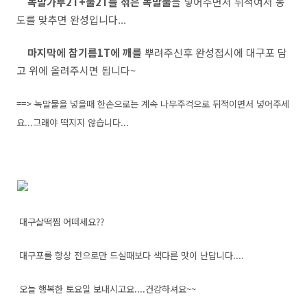
녹말가루2T+물2T를 섞은 녹말물
을 넣어주면서 뒤적여서 농
도를 맞추면 완성입니다...
마지막에 참기름1T에 깨를
뿌려주신후 완성접시에 대구포 담
고 위에 올려주시면 됩니다~
==> 녹말물을 넣을때 한손으로는 계속 나무주걱으로 뒤적이면서 넣어주세
요...그래야 떡지지 않습니다...
대구살떡찜 어떠세요??
대구포를 항상 전으로만 드실때보다 색다른 맛이 난답니다....
오늘 행복한 토요일 보내시고요....건강하셔요~~