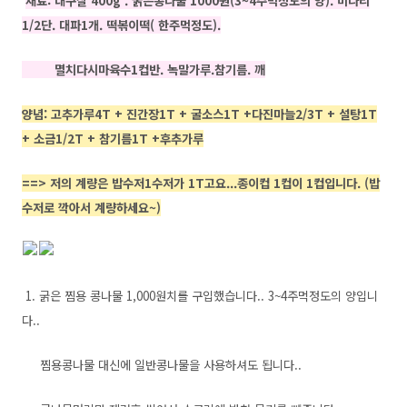
재료: 대구살 400g . 굵은콩나물 1000원(3~4주먹정도의 양). 미나리
1/2단. 대파1개. 떡볶이떡( 한주먹정도).
멸치다시마육수1컵반. 녹말가루.참기름. 깨
양념: 고추가루4T + 진간장1T + 굴소스1T +다진마늘2/3T + 설탕1T
+ 소금1/2T + 참기름1T +후추가루
==> 저의 계량은 밥수저1수저가 1T고요...종이컵 1컵이 1컵입니다. (밥
수저로 깍아서 계량하세요~)
1. 굵은 찜용 콩나물 1,000원치를 구입했습니다.. 3~4주먹정도의 양입니
다..
찜용콩나물 대신에 일반콩나물을
사용하셔도 됩니다..