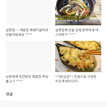
설명절~~ 개운한 매생이굴떡국
설명절에 만들 잡채 완벽하게 마
만들어보세요 *^^*
스터하기 *^^*
남편에게 칭찬받은 매콤한 쭈삼
<*NO오븐*> 천원으로 구입한
불고기 *^^*
키조개 버터구이~
댓글