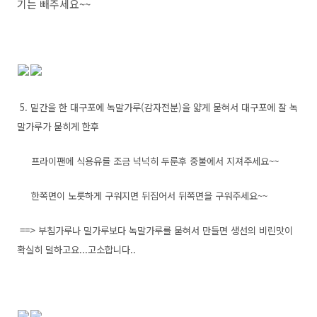
기는 빼주세요~~
5. 밑간을 한 대구포에 녹말가루(감자전분)을 얇게 묻혀서 대구포에 잘 녹
말가루가 묻히게 한후
프라이팬에 식용유를 조금 넉넉히 두룬후 중불에서 지져주세요~~
한쪽면이 노릇하게 구워지면 뒤집어서 뒤쪽면을 구워주세요~~
==> 부침가루나 밀가루보다 녹말가루를 묻혀서 만들면 생선의 비린맛이
확실히 덜하고요...고소합니다..