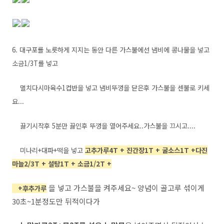
6. 대구포를 노릇하게 지지는 동안 다른 가스불에선 냄비에 콩나물을 넣고
소금1/3T를 넣고
멸치다시마육수1컵반
을 넣고 냄비뚜껑을 닫은후 가스불을 센불로 키세
요...
끓기시작후 5분만 끓인후 뚜껑을 열어주세요..
가스불을 끄시고....
미나리+대파+떡을 넣고
고추가루4T + 진간장1T + 굴소스1T +다진
마늘2/3T + 설탕1T + 소금1/2T +
을 넣고 가스불을 켜주세요~ 양념이 골고루 섞이게
+후추가루
30초~1분정도만 뒤적이다가