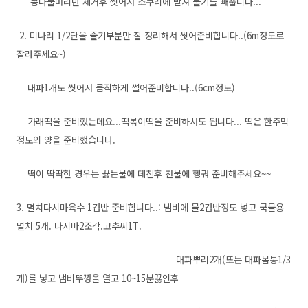
콩나물머리만 제거후 씻어서 소쿠리에 받쳐 물기를 빼줍니다...
2. 미나리 1/2단을 줄기부분만 잘 정리해서 씻어준비합니다..(6m정도로
잘라주세요~)
대파1개도 씻어서 큼직하게 썰어준비합니다..(6cm정도)
가래떡을 준비했는데요...떡볶이떡을 준비하셔도 됩니다... 떡은 한주먹
정도의 양을 준비했습니다.
떡이 딱딱한 경우는 끓는물에 데친후 찬물에 헹궈 준비해주세요~~
3. 멸치다시마육수 1컵반 준비합니다..: 냄비에 물2컵반정도 넣고 국물용
멸치 5개. 다시마2조각.고추씨1T.
대파뿌리2개(또는 대파몸통1/3
개)를 넣고 냄비뚜꼉을 열고 10~15분끓인후