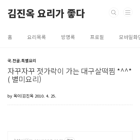
본문 바로가기
김진옥 요리가 좋다
홈
요리목록
방명록
프로필
모바일화
국.전골.특별요리
자꾸자꾸 젓가락이 가는 대구살떡찜 *^^*
( 별미요리)
by 옥이(김진옥
2010. 4. 25.