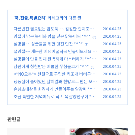
'
국.전골.특별요리
' 카테고리의 다른 글
다른반찬 필요없는 밥도둑 ~~ 칼칼한 갈치조림 *
2010.04.25
^^*
명절에 남은 북어와 밤을 넣은 닭북어찜 *^^*
2010.04.25
(5)
(2)
설명절~~ 싱글들을 위한 멋진 만찬 *^^*
2010.04.25
(3)
설명절~~ 개운한 매생이굴떡국 만들어보세요 *^
2010.04.25
^*
설명절에 만들 잡채 완벽하게 마스터하기 *^^*
2010.04.25
(2)
남편에게 칭찬받은 매콤한 쭈삼불고기 *^^*
2010.04.25
(36)
(3)
<*NO오븐*> 천원으로 구입한 키조개 버터구이~
2010.04.25
냉동실에 숨어있던 날치알과 찬밥으로 만든 오므
2010.04.25
(2)
라이스 *^^*
손님초대상을 화려하게 만들어주는 양장피 *^^*
2010.04.25
(3)
조금 특별한 저녁메뉴로 딱!!! 목살양념구이 *^^
2010.04.25
(3)
*
(1)
관련글