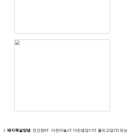
1.
돼지목살양념
:
진간장6T . 다진마늘1T. 다진생강1/3T. 올리고당2T( 또는