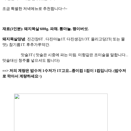
조금 특별한 저녁메뉴로 추천합니다~!~
재료(3인분): 돼지목살 600g. 파채. 통마늘. 팽이버섯
.
돼지목살양념
:
진간장6T . 다진마늘1T. 다진생강1/3T. 올리고당2T( 또는 물
엿). 참기름1T. 후추가루약간.
맛술3T ( 맛술은 시중에 파는 미림. 미향같은 조미술을 말합니다...
맛술대신 청주를 넣으셔도 됩니다)
==> 저의 계량은 밥수저 1수저가 1T고요...종이컵 1컵이 1컵입니다. (밥수저
로 깍아서 계량하세요~)