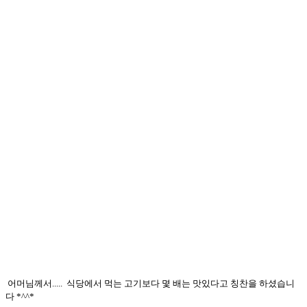
어머님께서.....
식당에서 먹는 고기보다
몇 배는 맛있다고 칭찬을
하셨습니
다 *^^*