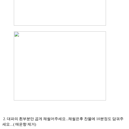
2. 대파의 흰부분만 곱게 채썰어주세요...채썰은후 찬물에 10분정도 담궈주
세요....( 매운향 제거)