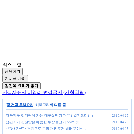
리스트형
공유하기
게시글 관리
김진옥 요리가 좋다
저작자표시
비영리
변경금지
(새창열림)
'
국.전골.특별요리
' 카테고리의 다른 글
자꾸자꾸 젓가락이 가는 대구살떡찜 *^^* ( 별미요리)
2010.04.25
(2)
남편에게 칭찬받은 매콤한 쭈삼불고기 *^^*
2010.04.25
(3)
<*NO오븐*> 천원으로 구입한 키조개 버터구이~
2010.04.25
(2)