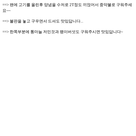
==> 팬에 고기를 올린후 양념을 수저로 2T정도 끼얹어서 중약불로 구워주세
요~~
==> 불판을 놓고 구우면서 드셔도 맛있답니다...
==> 한쪽부분에 통마늘 저민것과 팽이버섯도 구워주시면 맛있답니다~