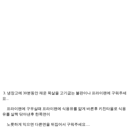
3. 냉장고에 30분동안 재운 목살을 고기굽는 불판이나 프라이팬에 구워주세
요...
프라이팬에 구우실때 프라이팬에 식용유를 얇게 바른후 키친타올로 식용
유를 살짝 닦아낸후 한쪽면이
노릇하게 익으면 다른면을 뒤집어서 구워주세요.....