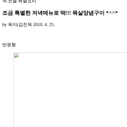
국.전골.특별요리
조금 특별한 저녁메뉴로 딱!!! 목살양념구이 *^^*
by 옥이(김진옥
2010. 4. 25.
반응형