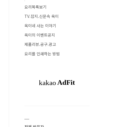
요리목록보기
TV.잡지.신문속 옥이
옥이네 사는 이야기
옥이의 이벤트공지
제품리뷰.공구.광고
요리를 인쇄하는 방법
전체 방문자