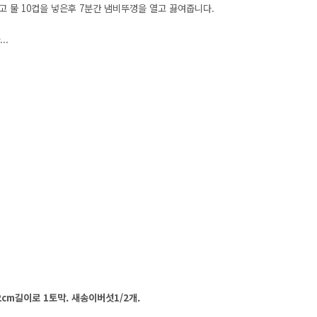
 물 10컵을 넣은후 7분간 냄비뚜껑을 열고 끓여줍니다.
...
2cm길이로 1토막. 새송이버섯1/2개.