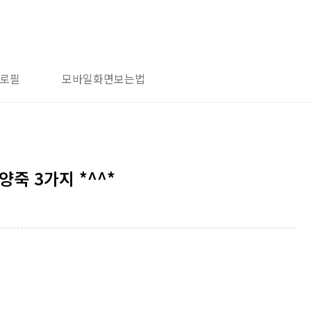
로필
모바일화면보는법
죽 3가지 *^^*