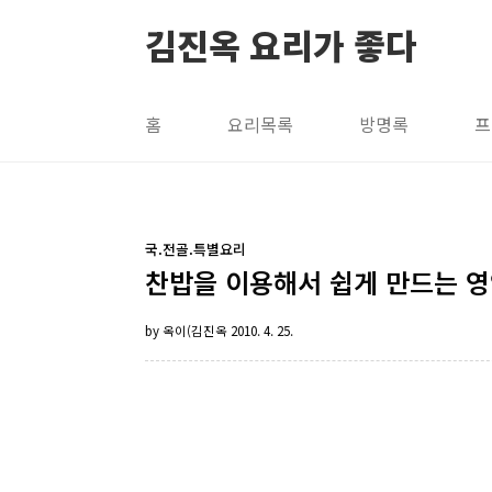
본문 바로가기
김진옥 요리가 좋다
홈
요리목록
방명록
프
국.전골.특별요리
찬밥을 이용해서 쉽게 만드는 영양
by 옥이(김진옥
2010. 4. 25.