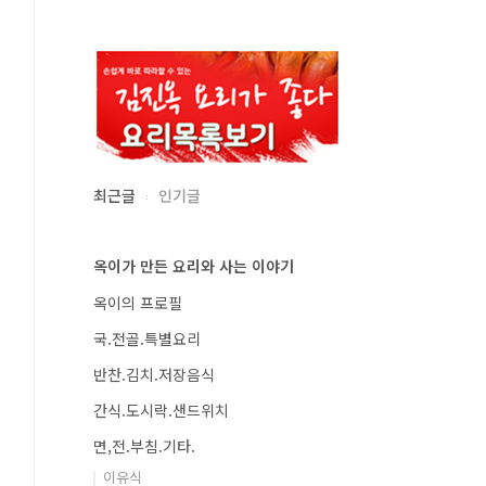
최근글
인기글
옥이가 만든 요리와 사는 이야기
옥이의 프로필
국.전골.특별요리
반찬.김치.저장음식
간식.도시락.샌드위치
면,전.부침.기타.
이유식