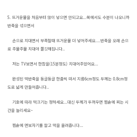
5. 뜨거운물을 처음부터 많이 넣으면 안되고요...쑥에서도 수분이 나오니까
반죽을 섞으면서
손으로 치대면서 부족할때 뜨거운물 더 넣어주세요....반죽을 오래 손으
로 주물주물 치대야 쫄깃해집니다..
저는 TV보면서 한참을(15분정도) 치대어주었어요...
완성된 떡반죽을 동글동글 한줌씩 떠서 지름6cm정도 두께는 0.8cm정
도로 넓게 만들어줍니다..
기호에 따라 떡크기는 정하세요...대신 두께가 두꺼우면 찜솥에 찌는 시
간을 늘리세요~
찜솥에 면보자기를 깔고 떡을 올려줍니다...