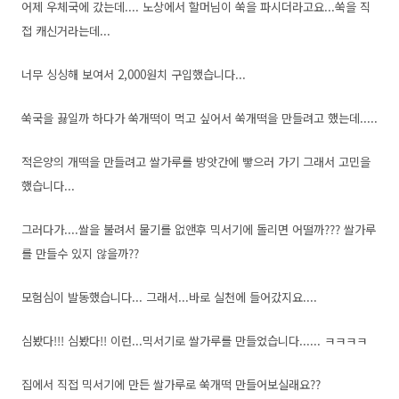
어제 우체국에 갔는데.... 노상에서 할머님이 쑥을 파시더라고요...쑥을 직
접 캐신거라는데...
너무 싱싱해
보여서 2,000원치 구입했습니다...
쑥국을 끓일까 하다가 쑥개떡이 먹고 싶어서 쑥개떡을 만들려고 했는데.....
적은양의 개떡을 만들려고 쌀가루를 방앗간에 빻으러 가기 그래서 고민을
했습니다...
그러다가....쌀을 불려서 물기를 없앤후 믹서기에 돌리면 어떨까??? 쌀가루
를 만들수 있지 않을까??
모험심이 발동했습니다... 그래서...바로 실천에 들어갔지요....
심봤다!!! 심봤다!! 이런...믹서기로 쌀가루를 만들었습니다...... ㅋㅋㅋㅋ
집에서 직접 믹서기에 만든 쌀가루로 쑥개떡 만들어보실래요??