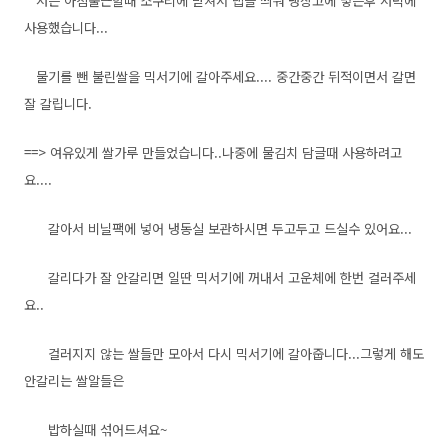
저는 아침출근할때 소쿠리에 받쳐서 랩을 씌워 냉장고에 넣은후 저녁에
사용했습니다...
물기를 뺀 불린쌀을 믹서기에 갈아주세요.... 중간중간 뒤적이면서 갈면
잘 갈립니다.
==> 여유있게 쌀가루 만들었습니다..나중에 물김치 담글때 사용하려고
요....
갈아서 비닐팩에 넣어 냉동실 보관하시면 두고두고 드실수 있어요...
갈리다가 잘 안갈리면 일딴 믹서기에 꺼내서 고운체에 한번 걸러주세
요..
걸러지지 않는 쌀들만 모아서 다시 믹서기에 갈아줍니다...그렇게 해도
안갈리는 쌀알들은
밥하실때 섞어드셔요~