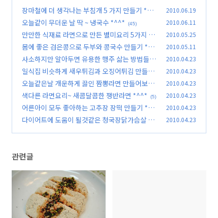
장마철에 더 생각나는 부침개 5 가지 만들기 *^^
2010.06.19
*
오늘같이 무더운 날 딱 ~ 냉국수 *^^*
2010.06.11
(130)
(45)
만만한 식재료 라면으로 만든 별미요리 5가지 *^
2010.05.25
^*
몸에 좋은 검은콩으로 두부와 콩국수 만들기 *^^
2010.05.11
(72)
*
사소하지만 알아두면 유용한 행주 삶는 방법들 *
2010.04.23
(51)
^^*
일식집 비슷하게 새우튀김과 오징어튀김 만들기
2010.04.23
(6)
*^^*
오늘같은날 개운하게 끓인 짬뽕라면 만들어보세
2010.04.23
(7)
요~
색다른 라면요리~ 새콤달콤한 쟁반라면 *^^*
2010.04.23
(4)
(5)
어른아이 모두 좋아하는 고추장 장떡 만들기 *^^
2010.04.23
*
다이어트에 도움이 될것같은 청국장닭가슴살 샐
2010.04.23
(1)
러드*^^*
(1)
관련글