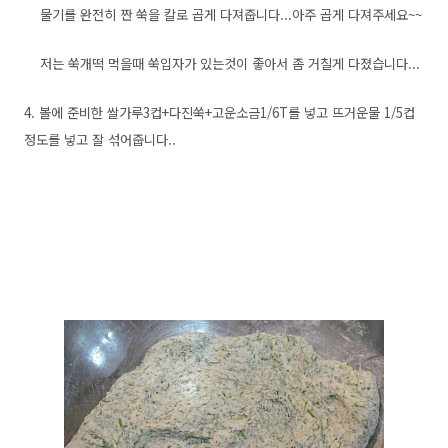
물기를 완전히 짠 쑥을 칼로 곱게 다져줍니다...아주 곱게 다져주세요~~
저는 쑥개떡 먹을때 쑥입자가 있는것이 좋아서 좀 거칠게 다졌습니다...
4. 볼에 준비한 쌀가루3컵+다진쑥+고운소금1/6T를 넣고 뜨거운물 1/5컵
정도를 넣고 잘 섞어줍니다..