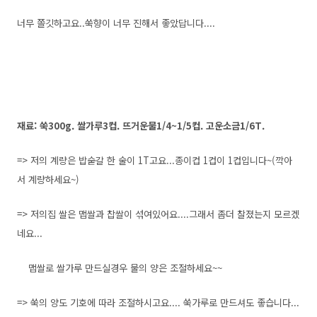
너무 쫄깃하고요..쑥향이 너무 진해서 좋았답니다....
재료: 쑥300g. 쌀가루3컵. 뜨거운물1/4~1/5컵. 고운소금1/6T.
=> 저의 계량은 밥숟갈 한 술이 1T고요...종이컵 1컵이 1컵입니다~(깍아
서 계량하세요~)
=> 저의집 쌀은 맵쌀과 찹쌀이 섞여있어요....그래서 좀더 찰졌는지 모르겠
네요...
맵쌀로 쌀가루 만드실경우 물의 양은 조절하세요~~
=> 쑥의 양도 기호에 따라 조절하시고요.... 쑥가루로 만드셔도 좋습니다...