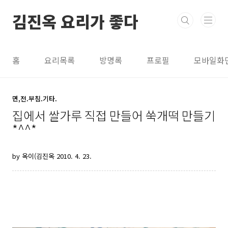
본문 바로가기
김진옥 요리가 좋다
홈
요리목록
방명록
프로필
모바일화
면,전.부침.기타.
집에서 쌀가루 직접 만들어 쑥개떡 만들기
*^^*
by 옥이(김진옥
2010. 4. 23.