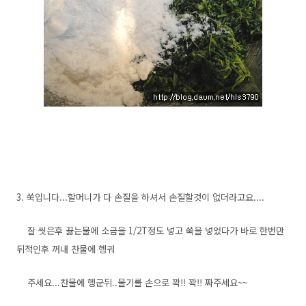
3. 쑥입니다...할머니가 다 손질을 하셔서 손질할것이 없더라고요....
잘 씻은후 끓는물에 소금을 1/2T정도 넣고 쑥을 넣었다가 바로 한번만
뒤적인후 꺼내 찬물에 헹궈
주세요...찬물에 헹군뒤..물기를 손으로 꽉!! 꽉!! 짜주세요~~