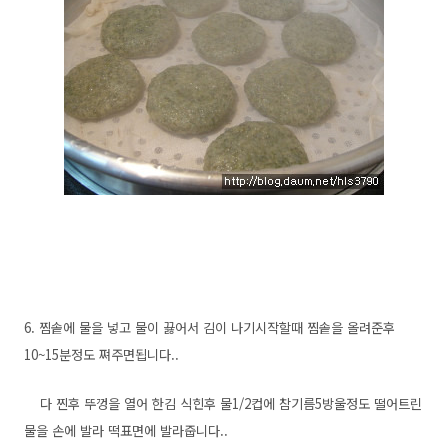
6. 찜솥에 물을 넣고 물이 끓어서 김이 나기시작할때 찜솥을 올려준후
10~15분정도 쪄주면됩니다..
다 찐후 뚜껑을 열어 한김 식힌후 물1/2컵에 참기름5방울정도 떨어트린
물을 손에 발라 떡표면에 발라줍니다..