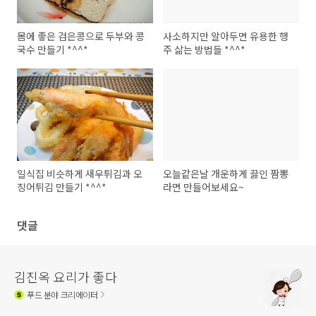
몸에 좋은 검은콩으로 두부와 콩
사소하지만 알아두면 유용한 행
국수 만들기 *^^*
주 삶는 방법들 *^^*
일식집 비슷하게 새우튀김과 오
오늘같은날 개운하게 끓인 짬뽕
징어튀김 만들기 *^^*
라면 만들어보세요~
댓글
김진옥 요리가 좋다
푸드
분야 크리에이터