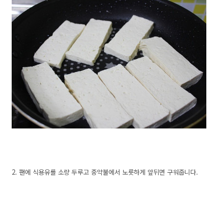
2. 팬에 식용유를 소량 두루고 중약불에서 노릇하게 앞뒤면 구워줍니다.