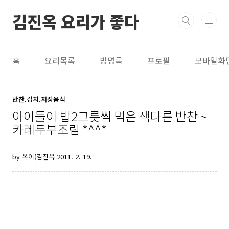
본문 바로가기
김진옥 요리가 좋다
홈
요리목록
방명록
프로필
모바일화
반찬.김치.저장음식
아이들이 밥2그릇씩 먹은 색다른 반찬 ~
카레두부조림 *^^*
by 옥이(김진옥
2011. 2. 19.