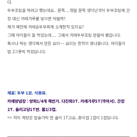
다.
두부조림을 하려고 했는데요.. 문뜩....정말 문뜩 생각난것이 두부조림에 간
장 대신 카레가루를 넣으면 어떨까?
제가 예전에 카레순두부찌개 소개한적 있지요?
그때 아이들이 잘 먹었는데.... 그래서 카레두부조림 만들어 봤습니다.
혹시나 하는 생각에서 만든 요리~~ 요리는 창작이 맞나봅니다. 아이들이
밥 2그릇씩 먹었답니다.
재료: 두부 1모. 식용유.
카레양념장 : 양파1/4개 채썬거. 다진파3T. 카레가루5T(깍아서). 간장
2T. 올리고당1T반. 물2/3컵.
=> 저의 계량은 밥숟가락 한 술이 1T고요..종이컵 1컵이 1컵입니다.