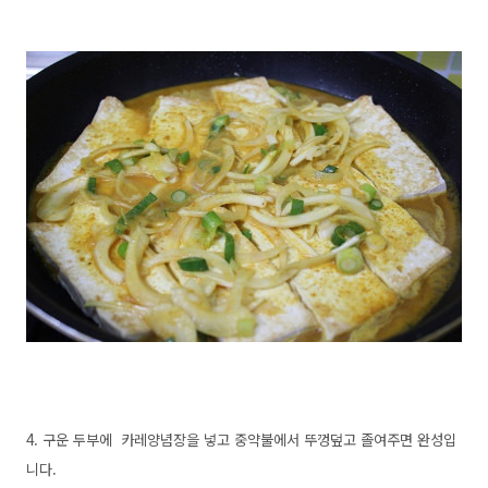
4. 구운 두부에 카레양념장을 넣고 중약불에서 뚜껑덮고 졸여주면 완성입
니다.