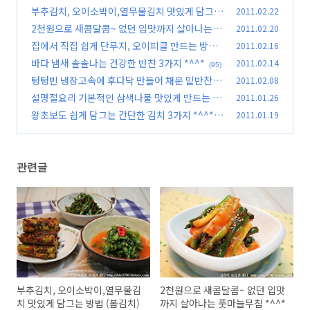
상 첨부)
부추김치, 오이소박이,열무물김치 맛있게 담그는
2011.02.22
(115)
방법 (봄김치)
2천원으로 새콤달콤~ 없던 입맛까지 살아나는 풋
2011.02.20
(106)
마늘무침 *^^*
집에서 직접 쉽게 단무지, 오이피클 만드는 방법
2011.02.16
(69)
*^^*
바다 냄새 솔솔나는 건강한 반찬 3가지 *^^*
2011.02.14
(107)
(95)
텅텅빈 냉장고속에 후다닥 만들어 채운 밑반찬 4
2011.02.08
가지 *^^*
설명절요리 기본적인 삼색나물 맛있게 만드는 방
2011.01.26
(93)
법 *^^*
왕초보도 쉽게 담그는 간단한 김치 3가지 *^^*
2011.01.19
(64)
(99)
관련글
부추김치, 오이소박이,열무물김
2천원으로 새콤달콤~ 없던 입맛
치 맛있게 담그는 방법 (봄김치)
까지 살아나는 풋마늘무침 *^^*