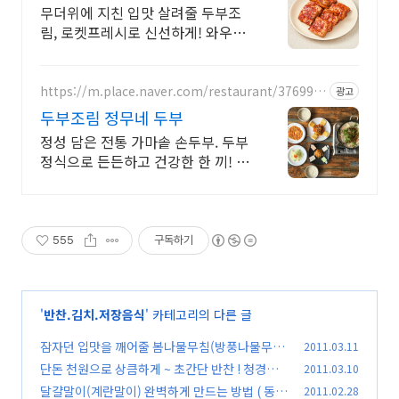
간편
무더위에 지친 입맛 살려줄 두부조
림, 로켓프레시로 신선하게! 와우회
원 무료배송 고소하고 담백한 두부
의 깊은 맛, 영양 가득 건강한 집밥
반찬으로 즐기세요
https://m.place.naver.com/restaurant/376998
광고
13
두부조림 정무네 두부
정성 담은 전통 가마솥 손두부. 두부
정식으로 든든하고 건강한 한 끼! 정
무네두부의 깊은 손맛! 다양한 두부
요리를 한 상 가득 정무네 정식으로
즐기세요
555
구독하기
'
반찬.김치.저장음식
' 카테고리의 다른 글
잠자던 입맛을 깨어줄 봄나물무침(방풍나물무침,
2011.03.11
하루나무침.미나리무침 만드는 방법)
단돈 천원으로 상큼하게 ~ 초간단 반찬 ! 청경채
2011.03.10
(94)
무침 *^^*
달걀말이(계란말이) 완벽하게 만드는 방법 ( 동영
2011.02.28
(73)