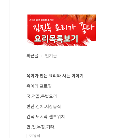
최근글
인기글
옥이가 만든 요리와 사는 이야기
옥이의 프로필
국.전골.특별요리
반찬.김치.저장음식
간식.도시락.샌드위치
면,전.부침.기타.
이유식