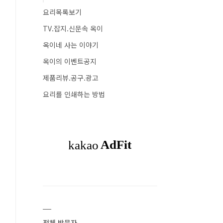
요리목록보기
TV.잡지.신문속 옥이
옥이네 사는 이야기
옥이의 이벤트공지
제품리뷰.공구.광고
요리를 인쇄하는 방법
전체 방문자