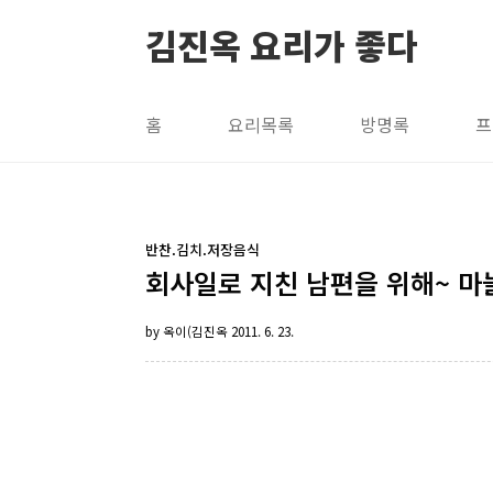
본문 바로가기
김진옥 요리가 좋다
홈
요리목록
방명록
프
반찬.김치.저장음식
회사일로 지친 남편을 위해~ 마
by 옥이(김진옥
2011. 6. 23.