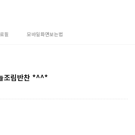
로필
모바일화면보는법
늘조림반찬 *^^*