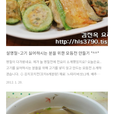
설명절~고기 싫어하시는 분을 위한 모듬전 만들기 *^^*
명절이 다가왔네요. 제가 늘 명절전에 전요리 소개했었지요? 오늘은요..
고기를 싫어하시는 분들을 위해 고기를 넣지 않고 만드는 모듬전 소개하
겠습니다. ♧ 김치꼬치전(꼬치6개분량) 재료: 느타리버섯12개. 배추김
치흰부분만 6장. 쪽파. 부침가루.달걀. 식용유 => 저의 계량은 밥숟가락
2012. 1. 20.
한 술이 1T입니다. 1. 느타리버섯은 손가락 굵기의 것을 구입후 끓는물에
1분정도 데친후 찬물에 헹궈 소쿠리에 받쳐 손바닥으로 눌러 물기를 빼
줍니다. 데친 느타리버섯을 그릇에 담고 참기름1/2T. 고운소금소량(완두
콩알만큼). 후추가루소량을 넣고 조물조물 밑간을 합니다. 2. 익은배추김
치는 흰부분만 양념을 털고 느타리버섯 길이와 비슷하게 썰어준비합니