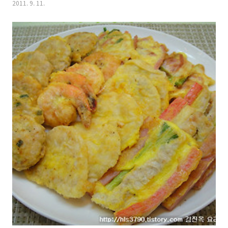
2011. 9. 11.
쇠고기탕국 만드는 방법 레시피 바로가기 ==>
http://hls3790.tistory.com/490 2. 나박김치 레시피 바로가기 ==>
http://hls3790.tistory.com/719 3. 수정과. 식혜 레시피 바로가기
==> http://hls3790.tistory.com/1043 4. 양파전. 연근새우전 레시피
바로가기 ==>http://hls3790.tistory.com/1047 동태전. 깻잎전. 버섯
새우전...