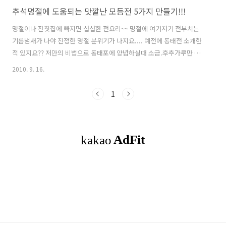
추석명절에 도움되는 맛깔난 모듬전 5가지 만들기!!!
명절이나 잔칫집에 빠지면 섭섭한 전요리~~ 명절에 여기저기 전부치는
기름냄새가 나야 진정한 명절 분위기가 나지요.... 예전에 동태전 소개한
적 있지요?? 저만의 비법으로 동태포에 양념하실때 소금.후추가루만 넣
지말고.....참기름. 다진마늘을 더 넣으라고 했지요? 약간의 차이가 동태
2010. 9. 16.
전의 맛을 더 좋게해준다고요... 그 포스팅을 보시고 많은 분들이 동태전
너무 맛있게 되었다고 후기 남겨주셔서 너무 좋았습니다.. ♧ 동태전 재
1
료: 동태포 1팩(400g). 부침가루1/2컵. 달걀2~3개. 고운소금1/2T. 후추
가루. 참기름1/2T. 다진마늘1/2T.식용유. => 저의 계량은 밥숟가락 한
술이 1T고요....종이컵 1컵이 1컵입니다.. 1. 동태포가 냉동일 경우에는
소쿠리에 받쳐 자연해동해줍니다..( 냉장실에 놓..