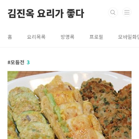
본문 바로가기
김진옥 요리가 좋다
홈
요리목록
방명록
프로필
모바일화
모듬전
3