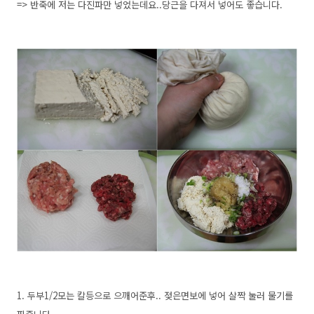
=> 반죽에 저는 다진파만 넣었는데요..당근을 다져서 넣어도 좋습니다.
1. 두부1/2모는 칼등으로 으깨어준후.. 젖은면보에 넣어 살짝 눌러 물기를