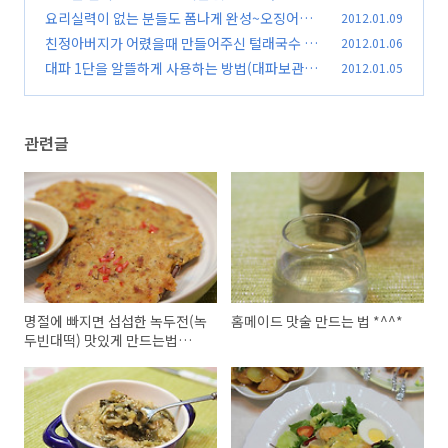
촬영했습니다.
요리실력이 없는 분들도 폼나게 완성~오징어초
2012.01.09
(36)
샐러드 *^^*
친정아버지가 어렸을때 만들어주신 털래국수 *^
2012.01.06
(40)
^*
대파 1단을 알뜰하게 사용하는 방법(대파보관법)
2012.01.05
(41)
(47)
관련글
명절에 빠지면 섭섭한 녹두전(녹
홈메이드 맛술 만드는 법 *^^*
두빈대떡) 맛있게 만드는법
*^^*