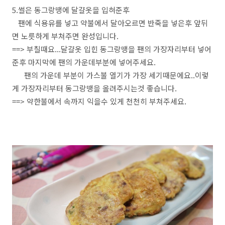
5.썰은 동그랑땡에 달걀옷을 입혀준후
팬에 식용유를 넣고 약불에서 달아오르면 반죽을 넣은후 앞뒤
면 노릇하게 부쳐주면 완성입니다.
==> 부칠때요...달걀옷 입힌 동그랑땡을 팬의 가장자리부터 넣어
준후 마지막에 팬의 가운데부분에 넣어주세요.
팬의 가운데 부분이 가스불 열기가 가장 세기때문에요..이렇
게 가장자리부터 동그랑땡을 올려주시는것 좋습니다.
==> 약한불에서 속까지 익을수 있게 천천히 부쳐주세요.