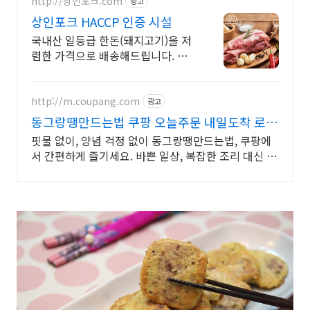
http://상인포크.com
광고
상인포크 HACCP 인증 시설
국내산 일등급 한돈(돼지고기)을 저
렴한 가격으로 배송해드립니다. 중
간유통과정(도매/소매)없이 도축후
바로 배송해드립니다. (도축후 3일
이내 배송)
http://m.coupang.com
광고
동그랑땡만드는법 쿠팡 오늘주문 내일도착 로켓
배송
핏물 없이, 양념 걱정 없이 동그랑땡만드는법, 쿠팡에
서 간편하게 즐기세요. 바쁜 일상, 복잡한 조리 대신 간
편조리식품 으로 맛있는 한 끼를 완성해보세요.