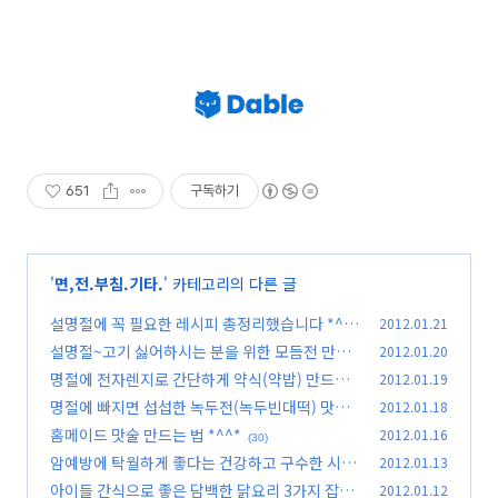
651
구독하기
'
면,전.부침.기타.
' 카테고리의 다른 글
설명절에 꼭 필요한 레시피 총정리했습니다 *^^
2012.01.21
*
설명절~고기 싫어하시는 분을 위한 모듬전 만들
2012.01.20
(23)
기 *^^*
명절에 전자렌지로 간단하게 약식(약밥) 만드는
2012.01.19
(25)
방법 *^^*
명절에 빠지면 섭섭한 녹두전(녹두빈대떡) 맛있
2012.01.18
(31)
게 만드는법 *^^*
홈메이드 맛술 만드는 법 *^^*
2012.01.16
(36)
(30)
암예방에 탁월하게 좋다는 건강하고 구수한 시래
2012.01.13
기죽 *^^*
아이들 간식으로 좋은 담백한 닭요리 3가지 잡지
2012.01.12
(30)