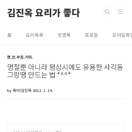
본문 바로가기
김진옥 요리가 좋다
홈
요리목록
방명록
프로필
모바일화
면,전.부침.기타.
명절뿐 아니라 평상시에도 유용한 사각동
그랑땡 만드는 법 *^^*
by 옥이(김진옥
2012. 1. 14.