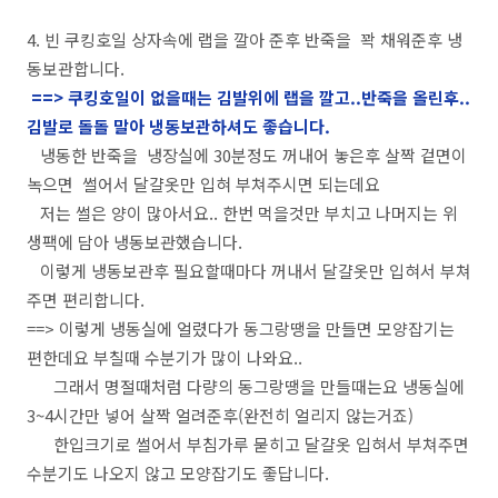
4. 빈 쿠킹호일 상자속에 랩을 깔아 준후 반죽을 꽉 채워준후 냉
동보관합니다.
==> 쿠킹호일이 없을때는 김발위에 랩을 깔고..반죽을 올린후..
김발로 돌돌 말아 냉동보관하셔도 좋습니다.
냉동한 반죽을 냉장실에 30분정도 꺼내어 놓은후 살짝 겉면이
녹으면 썰어서 달걀옷만 입혀 부쳐주시면 되는데요
저는 썰은 양이 많아서요.. 한번 먹을것만 부치고 나머지는 위
생팩에 담아 냉동보관했습니다.
이렇게 냉동보관후 필요할때마다 꺼내서 달걀옷만 입혀서 부쳐
주면 편리합니다.
==> 이렇게 냉동실에 얼렸다가 동그랑땡을 만들면 모양잡기는
편한데요 부칠때 수분기가 많이 나와요..
그래서 명절때처럼 다량의 동그랑땡을 만들때는요 냉동실에
3~4시간만 넣어 살짝 얼려준후(완전히 얼리지 않는거죠)
한입크기로 썰어서 부침가루 묻히고 달걀옷 입혀서 부쳐주면
수분기도 나오지 않고 모양잡기도 좋답니다.