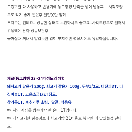
쿠킹호일 다 사용하고 빈용기에 동그랑땡 반죽을 넣어 냉동후... 사각모양
으로 먹기 좋게 썰은후 달걀옷만 입혀
부쳐주는 건데요.. 냉동한 상태로 보관하셔도 좋고요..사각모양으로 썰어서
위생팩에 담아 냉동보관후
급하실때 꺼내서 달걀옷만 입혀 부쳐주면 평상시에도 유용하실겁니다.
재료(동그랑땡 23~24개정도의 양):
돼지고기 갈은거 200g. 쇠고기 갈은거 100g. 두부1/2모. 다진파3T. 다
진마늘1T. 고운소금1/2T정도.
참기름1T. 후추가루 소량. 달걀. 식용유
=> 저의 계량은 밥숟가락 한 술이 1T입니다.
=> 돼지고기만 넣는것보다 쇠고기랑 2:1비율로 넣으면 더 맛있는것 같아
요.