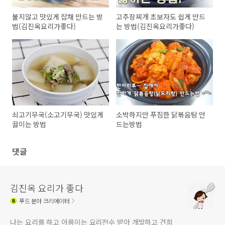
불지않고 맛있게 잡채 만드는 방
고추장찌개 초보자도 쉽게 만드
법(김진옥요리가좋다)
는 방법(김진옥요리가좋다)
쇠고기무국(소고기무국) 맛있게
소박하지만 푸짐한 닭볶음탕 만
끓이는 방법
드는방법
댓글
김진옥 요리가 좋다
푸드
분야 크리에이터
나는 요리를 하고 아름이는 요리전수 받아 개발하고 건희