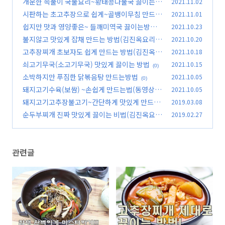
개운한 속풀이 국물요리~황태콩나물국 끓이는법
2021.11.02
(김진옥요리가좋다)
시판하는 초고추장으로 쉽게~골뱅이무침 만드는
2021.11.01
(1)
방법(김진옥요리가좋다)
쉽지만 맛과 영양좋은~ 들깨미역국 끓이는방법
2021.10.23
(2)
(김진옥요리가좋다)
불지않고 맛있게 잡채 만드는 방법(김진옥요리가
2021.10.20
(0)
좋다)
고추장찌개 초보자도 쉽게 만드는 방법(김진옥요
2021.10.18
(0)
리가좋다)
쇠고기무국(소고기무국) 맛있게 끓이는 방법
2021.10.15
(0)
(0)
소박하지만 푸짐한 닭볶음탕 만드는방법
2021.10.05
(0)
돼지고기수육(보쌈) ~손쉽게 만드는법(동영상첨
2021.10.05
부)
돼지고기고추장불고기~간단하게 맛있게 만드는
2019.03.08
(0)
법(김진옥요리가좋다)
순두부찌개 진짜 맛있게 끓이는 비법(김진옥요리
2019.02.27
(5)
가좋다)
(1)
관련글