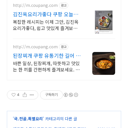
http://m.coupang.com
광고
김진옥요리가좋다 쿠팡 오늘주
문 내일도착 로켓배송
복잡한 레시피는 이제 그만, 김진옥
요리가좋다, 쉽고 맛있게 즐겨보세
요.
http://m.coupang.com
광고
된장찌개 쿠팡 유통기한 길어 걱
정 없이
바쁜 일상, 된장찌개, 따뜻하고 맛있
는 한 끼를 간편하게 즐겨보세요. 간
편 조리로 뚝딱! 오늘주문 내일도착
로켓배송으로 만나세요.
4
구독하기
'
국.전골.특별요리
' 카테고리의 다른 글