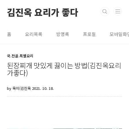
본문 바로가기
김진옥 요리가 좋다
홈
요리목록
방명록
프로필
모바일화
국.전골.특별요리
된장찌개 맛있게 끓이는 방법(김진옥요리
가좋다)
by 옥이(김진옥
2021. 10. 18.