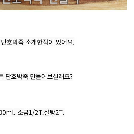
 단호박죽 소개한적이 있어요.
든 단호박죽 만들어보실래요?
0ml. 소금1/2T.설탕2T.