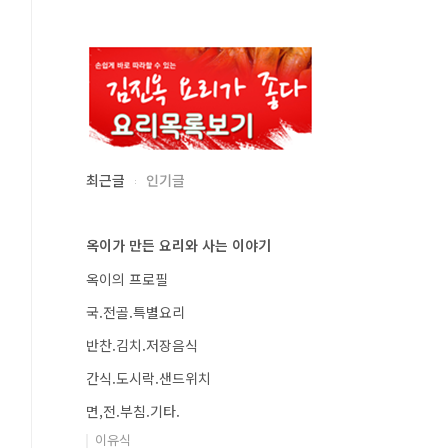
최근글
인기글
옥이가 만든 요리와 사는 이야기
옥이의 프로필
국.전골.특별요리
반찬.김치.저장음식
간식.도시락.샌드위치
면,전.부침.기타.
이유식