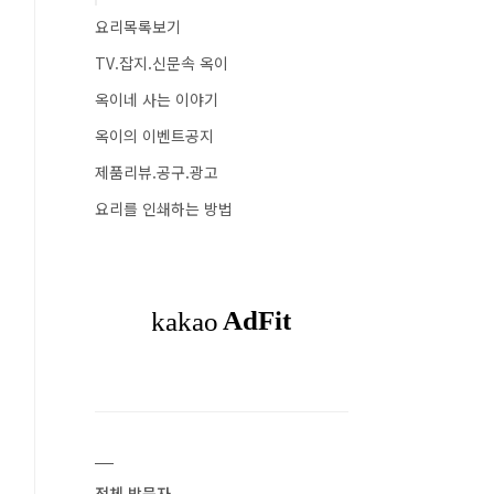
요리목록보기
TV.잡지.신문속 옥이
옥이네 사는 이야기
옥이의 이벤트공지
제품리뷰.공구.광고
요리를 인쇄하는 방법
전체 방문자