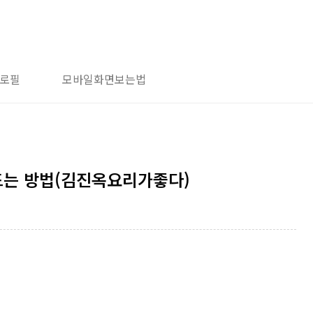
로필
모바일화면보는법
드는 방법(김진옥요리가좋다)