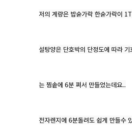
저의 계량은 밥숟가락 한숟가락이 1T
설탕양은 단호박의 단정도에 따라 기
는 찜솥에 6분 쪄서 만들었는데요..
전자렌지에 6분돌려도 쉽게 만들수 