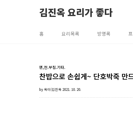
본문 바로가기
김진옥 요리가 좋다
홈
요리목록
방명록
프
면,전.부침.기타.
찬밥으로 손쉽게~ 단호박죽 만
by 옥이(김진옥
2021. 10. 20.