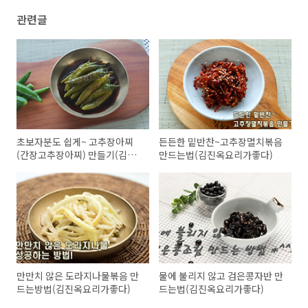
관련글
초보자분도 쉽게~ 고추장아찌
든든한 밑반찬~고추장멸치볶음
(간장고추장아찌) 만들기(김진
만드는법(김진옥요리가좋다)
옥요리가좋다)
만만치 않은 도라지나물볶음 만
물에 불리지 않고 검은콩자반 만
드는방법(김진옥요리가좋다)
드는법(김진옥요리가좋다)