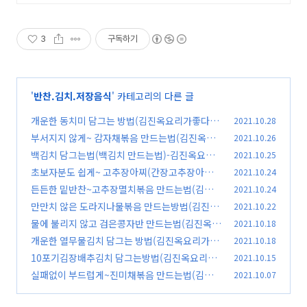
일 제조 배송
3
구독하기
'
반찬.김치.저장음식
' 카테고리의 다른 글
개운한 동치미 담그는 방법(김진옥요리가좋다)
2021.10.28
부서지지 않게~ 감자채볶음 만드는법(김진옥요
2021.10.26
(4)
리가좋다)
백김치 담그는법(백김치 만드는법)-김진옥요리
2021.10.25
(0)
가좋다
초보자분도 쉽게~ 고추장아찌(간장고추장아찌)
2021.10.24
(0)
만들기(김진옥요리가좋다)
든든한 밑반찬~고추장멸치볶음 만드는법(김진
2021.10.24
(0)
옥요리가좋다)
만만치 않은 도라지나물볶음 만드는방법(김진옥
2021.10.22
(1)
요리가좋다)
물에 불리지 않고 검은콩자반 만드는법(김진옥요
2021.10.18
(0)
리가좋다)
개운한 열무물김치 담그는 방법(김진옥요리가좋
2021.10.18
(0)
다)
10포기김장배추김치 담그는방법(김진옥요리가
2021.10.15
(0)
좋다)
실패없이 부드럽게~진미채볶음 만드는법(김진
2021.10.07
(6)
옥요리가좋다)
(0)