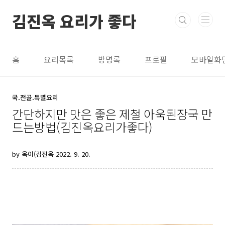
본문 바로가기
김진옥 요리가 좋다
홈
요리목록
방명록
프로필
모바일화
국.전골.특별요리
간단하지만 맛은 좋은 제철 아욱된장국 만
드는방법(김진옥요리가좋다)
by 옥이(김진옥
2022. 9. 20.