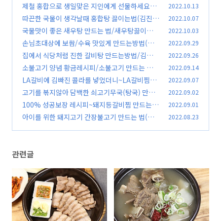
제철 홍합으로 생일맞은 지인에게 선물하세요~
2022.10.13
홍합미역국 끓이는법(김진옥요리가좋다)/홍합
따끈한 국물이 생각날때 홍합탕 끓이는법(김진옥
2022.10.07
미역국 만드는 법
요리가좋다)/홍합손질법
(46)
국물맛이 좋은 새우탕 만드는 법/새우탕끓이는법
2022.10.03
(74)
(김진옥요리가좋다)
손님초대상에 보쌈/수육 맛있게 만드는방법(김
2022.09.29
(23)
진옥요리가좋다)
집에서 식당처럼 진한 갈비탕 만드는방법/김진옥
2022.09.26
(54)
요리가좋다/갈비탕끓이는법
소불고기 양념 황금레시피/소불고기 만드는 방법
2022.09.14
(59)
(김진옥요리가좋다)
LA갈비에 김빠진 콜라를 넣었더니~LA갈비찜구
2022.09.07
(33)
이 만드는 법(김진옥요리가좋다)LA갈비 부드럽
고기를 볶지않아 담백한 쇠고기무국(탕국) 만드
2022.09.02
게 만들기
는방법(김진옥요리가좋다) 소고기무국 끓이는법
(57)
100% 성공보장 레시피~돼지등갈비찜 만드는
2022.09.01
소고기무국만들기
방법(김진옥요리가좋다)
(56)
아이를 위한 돼지고기 간장불고기 만드는 법(돼
2022.08.23
(62)
지고기불고기) 김진옥요리가좋다
(57)
관련글