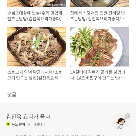
손님초대상에 보쌈/수육 맛있게
집에서 식당처럼 진한 갈비탕 만
만드는방법(김진옥요리가좋다)
드는방법/김진옥요리가좋다/갈
비탕끓이는법
소불고기 양념 황금레시피/소불
LA갈비에 김빠진 콜라를 넣었더
고기 만드는 방법(김진옥요리가
니~LA갈비찜구이 만드는 법(김
좋다)
진옥요리가좋다)LA갈비 부드럽
게 만들기
댓글
김진옥 요리가 좋다
푸드
분야 크리에이터