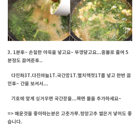
3. 1분후~ 손질한 아욱을 넣고요~ 뚜껑덮고요...중불로 줄여 5
분정도 끓여준후..
다진파3T.다진마늘1T.국간장1T.멸치액젓1T를 넣고 한번 끓
인후~ 간을 보셔서...
기호에 맞게 싱거우면 국간장을...짜면 물을 추가하세요~
=> 매운것을 좋아하는분은 고춧가루.청양고추 썰은거 넣어도 좋
습니다.