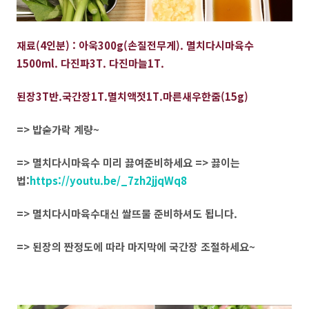
재료(4인분) : 아욱300g(손질전무게). 멸치다시마육수
1500ml. 다진파3T. 다진마늘1T.
된장3T반.국간장1T.멸치액젓1T.마른새우한줌(15g)
=> 밥숟가락 계량~
=> 멸치다시마육수 미리 끓여준비하세요 => 끓이는
법:
https://youtu.be/_7zh2jjqWq8
=> 멸치다시마육수대신 쌀뜨물 준비하셔도 됩니다.
=> 된장의 짠정도에 따라 마지막에 국간장 조절하세요~