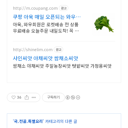
http://m.coupang.com
광고
쿠팡 아욱 매일 오픈되는 와우회
원 특가
아욱, 와우회원은 로켓배송 전 상품
무료배송 오늘주문 내일도착! 꼭 필
요한 제품은 쿠팡에서 더 저렴하게,
로켓배송으로 더 빠르게!
http://shinelim.com
광고
샤인씨앗 야채씨앗 쌈채소씨앗
쌈채소 야채씨앗 주말농장씨앗 텃밭씨앗 가정용씨앗
36
구독하기
'
국.전골.특별요리
' 카테고리의 다른 글