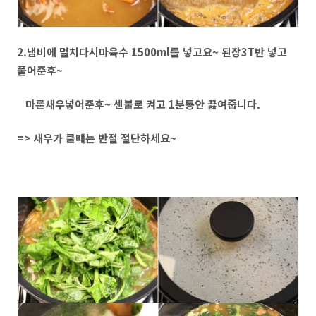
2.냄비에 멸치다시마육수 1500ml를 넣고요~ 된장3T반 넣고
풀어준후~
마른새우넣어준후~ 센불로 켜고 1분동안 끓여줍니다.
=> 새우가 클때는 반절 절단하세요~