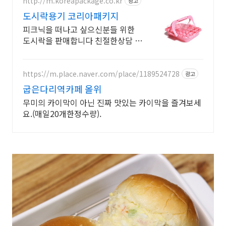
http://m.koreapackage.co.kr
광고
도시락용기 코리아패키지
피크닉을 떠나고 싶으신분들 위한
도시락을 판매합니다 친절한상담 전
국총알택배
https://m.place.naver.com/place/1189524728
광고
굽은다리역카페 올위
무미의 카이막이 아닌 진짜 맛있는 카이막을 즐겨보세
요.(매일20개한정수량).