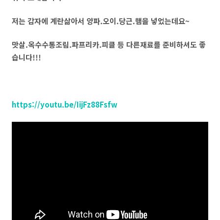
저는 감자에 계란삶아서 양파.오이.당근.햄을 넣었는데요~
맛살.옥수수통조림.파프리카.피클 등 다른재료를 준비하셔도 좋
습니다!!!
https://youtu.be/IijFz88Fsfw