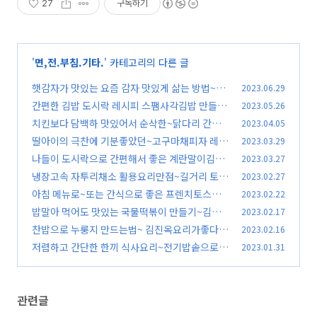
27
구독하기
'
면,전.부침.기타.
' 카테고리의 다른 글
햇감자가 맛있는 요즘 감자 맛있게 삶는 방법~감
2023.06.29
자 찌는 법 김진옥요리가좋다
간편한 김밥 도시락 레시피 스팸사각김밥 만들기
2023.05.26
(33)
스팸무스비 하와이안 무스비 만드는 법 김진옥요
치킨보다 담백하 맛있어서 순삭한~닭다리 간장
2023.04.05
리가좋다
조림 만드는 법 김진옥요리가좋다
(36)
딸아이의 극찬에 기분좋았던~고구마채피자 레시
2023.03.29
(29)
피 고구마채피자 만드는법 김진옥요리가좋다 간
나들이 도시락으로 간편해서 좋은 계란말이김밥
2023.03.27
식만들기
만들기 김진옥요리가좋다
(69)
냉장고속 자투리채소 활용요리만점~길거리 토스
2023.02.27
(46)
트 만들기 /김진옥요리가좋다 /길거리토스트 레
아침 메뉴로~또는 간식으로 좋은 프렌치토스트
2023.02.22
시피
만들기 / 계란 토스트 레시피/김진옥요리가좋다
(63)
밥말아 먹어도 맛있는 국물떡볶이 만들기~김진
2023.02.17
옥요리가좋다 /간식레시피
(67)
찬밥으로 누룽지 만드는법~ 김진옥요리가좋다 /
2023.02.16
(40)
누룽지 만들기
저렴하고 간단한 한끼 식사요리~전기밥솥으로
2023.01.31
(35)
콩나물밥 만드는 방법 /김진옥요리가좋다/콩나
물밥 양념장
(96)
관련글