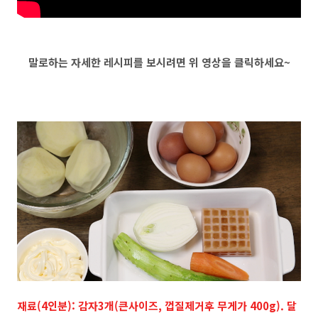
말로하는 자세한 레시피를 보시려면 위 영상을 클릭하세요~
재료(4인분): 감자3개(큰사이즈, 껍질제거후 무게가 400g). 달