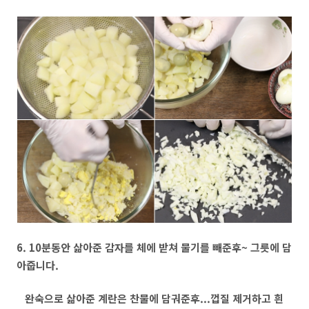
6. 10분동안 삶아준 감자를 체에 받쳐 물기를 빼준후~ 그릇에 담
아줍니다.
완숙으로 삶아준 계란은 찬물에 담궈준후...껍질 제거하고 흰