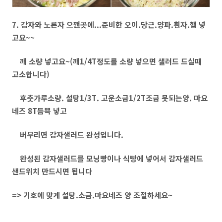
7. 감자와 노른자 으깬곳에...준비한 오이.당근.양파.흰자.햄 넣
고요~~
깨 소량 넣고요~(깨1/4T정도를 소량 넣으면 샐러드 드실때
고소합니다)
후춧가루소량. 설탕1/3T. 고운소금1/2T조금 못되는양. 마요
네즈 8T듬쁙 넣고
버무리면 감자샐러드 완성입니다.
완성된 감자샐러드를 모닝빵이나 식빵에 넣어서 감자샐러드
샌드위치 만드시면 됩니다
=> 기호에 맞게 설탕.소금.마요네즈 양 조절하세요~