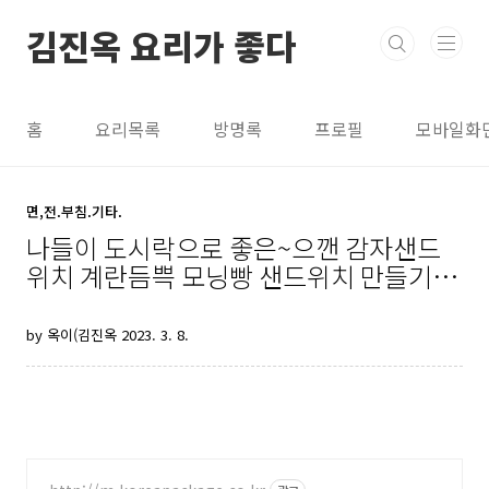
본문 바로가기
김진옥 요리가 좋다
홈
요리목록
방명록
프로필
모바일화
면,전.부침.기타.
나들이 도시락으로 좋은~으깬 감자샌드
위치 계란듬쁙 모닝빵 샌드위치 만들기/
김진옥요리가좋다
by 옥이(김진옥
2023. 3. 8.