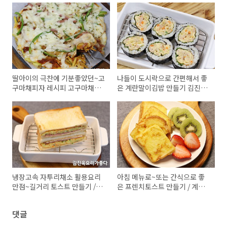
딸아이의 극찬에 기분좋았던~고
나들이 도시락으로 간편해서 좋
구마채피자 레시피 고구마채피
은 계란말이김밥 만들기 김진옥
자 만드는법 김진옥요리가좋다
요리가좋다
간식만들기
냉장고속 자투리채소 활용요리
아침 메뉴로~또는 간식으로 좋
만점~길거리 토스트 만들기 /김
은 프렌치토스트 만들기 / 계란
진옥요리가좋다 /길거리토스트
토스트 레시피/김진옥요리가좋
레시피
다
댓글