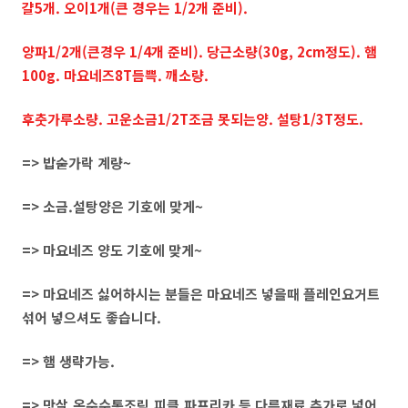
걀5개. 오이1개(큰 경우는 1/2개 준비).
양파1/2개(큰경우 1/4개 준비). 당근소량(30g, 2cm정도). 햄
100g. 마요네즈8T듬쁙. 깨소량.
후춧가루소량. 고운소금1/2T조금 못되는양. 설탕1/3T정도.
=> 밥숟가락 계량~
=> 소금.설탕양은 기호에 맞게~
=> 마요네즈 양도 기호에 맞게~
=> 마요네즈 싫어하시는 분들은 마요네즈 넣을때 플레인요거트
섞어 넣으셔도 좋습니다.
=> 햄 생략가능.
=> 맛살.옥수수통조림.피클.파프리카 등 다른재료 추가로 넣어