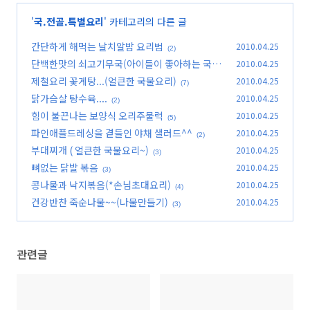
'
국.전골.특별요리
' 카테고리의 다른 글
간단하게 해먹는 날치알밥 요리법
2010.04.25
(2)
단백한맛의 쇠고기무국(아이들이 좋아하는 국요
2010.04.25
리)
제철요리 꽃게탕...(얼큰한 국물요리)
2010.04.25
(5)
(7)
닭가슴살 탕수육....
2010.04.25
(2)
힘이 불끈나는 보양식 오리주물럭
2010.04.25
(5)
파인애플드레싱을 곁들인 야채 샐러드^^
2010.04.25
(2)
부대찌개 ( 얼큰한 국물요리~)
2010.04.25
(3)
뼈없는 닭발 볶음
2010.04.25
(3)
콩나물과 낙지볶음(*손님초대요리)
2010.04.25
(4)
건강반찬 죽순나물~~(나물만들기)
2010.04.25
(3)
관련글