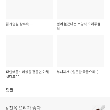
닭가슴살 탕수육....
힘이 불끈나는 보양식 오리주물
럭
파인애플드레싱을 곁들인 야채
부대찌개 ( 얼큰한 국물요리~)
샐러드^^
댓글
김진옥 요리가 좋다