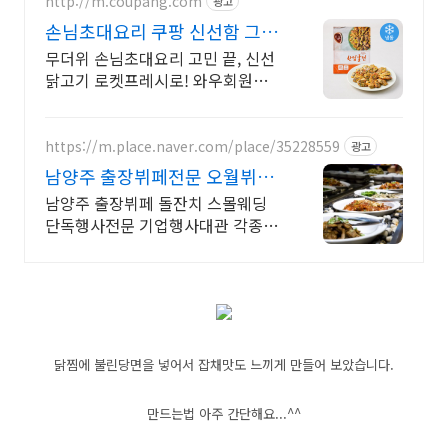
http://m.coupang.com
광고
손님초대요리 쿠팡 신선함 그대
로 집까지
무더위 손님초대요리 고민 끝, 신선
닭고기 로켓프레시로! 와우회원은
무제한 무료배송, 오늘 주문하면 내
일 도착!
https://m.place.naver.com/place/35228559
광고
남양주 출장뷔페전문 오월뷔페
남양주 프리미엄 행사전문뷔페
남양주 출장뷔페 돌잔치 스몰웨딩
단독행사전문 기업행사대관 각종연
회잔치 소인원행사 최고의 음식과
최상의 서비스로 감동을 선사하는
오월뷔페 입니다.
닭찜에 불린당면을 넣어서 잡채맛도 느끼게 만들어 보았습니다.
만드는법 아주 간단해요...^^