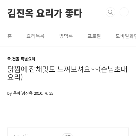
본문 바로가기
김진옥 요리가 좋다
홈
요리목록
방명록
프로필
모바일화
국.전골.특별요리
닭찜에 잡채맛도 느껴보셔요~~(손님초대
요리)
by 옥이(김진옥
2010. 4. 25.