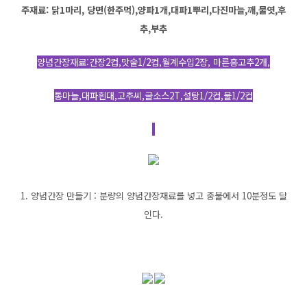
주재료: 닭1마리, 당면(한주먹),양파1개,대파1뿌리,다진마늘,깨,물엿,후
추,부추
양념간장재료:간장2컵,맛술1/2컵,월계수입2장, 마른홍고추2개,
통마늘,대파흰대,고추씨,굴소스2T,설탕1/2컵,물1/2컵
1. 양념간장 만들기 : 분량의 양념간장재료를 넣고 중불에서 10분정도 달
인다.