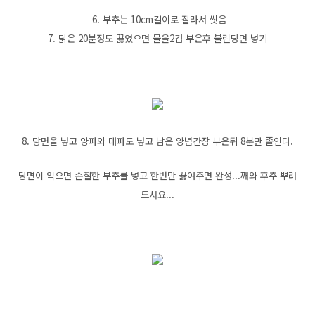
6. 부추는 10cm길이로 잘라서 씻음
7. 닭은 20분정도 끓였으면 물을2컵 부은후 불린당면 넣기
8. 당면을 넣고 양파와 대파도 넣고 남은 양념간장 부은뒤 8분만 졸인다.
당면이 익으면 손질한 부추를 넣고 한번만 끓여주면 완성...깨와 후추 뿌려
드셔요...