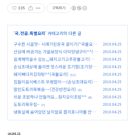
335
구독하기
'
국.전골.특별요리
' 카테고리의 다른 글
구수한 시골맛~ 시래기된장국 끓이기(*국물요리
2010.04.25
*)
산삼에 버금가는 가을보양식 더덕양념구이^^(손
2010.04.25
(9)
님초대요리)
쉽게해먹을수 있는,,,돼지고기고추장불고기(두
2010.04.25
(3)
루치기)
손님초대상에 올리면 멋스러운 조기찜(조기양념
2010.04.25
(8)
구이)
돼지뼈다귀감자탕^^(국물요리)
2010.04.25
(3)
(11)
집들이음식베스트 무쌈말이~~(손님초대요리)
2010.04.25
말린도토리묵볶음~~(건강반찬요리)
2010.04.25
(9)
(0)
쉬운 초밥하나 만들어요...참치오이초밥^^
2010.04.25
(6)
도토리묵무침~
2010.04.25
(7)
냉동실에 숨어있던 날치알로 캘리포니아롤 만들
2010.04.25
어봤어요~~
(2)
관련글