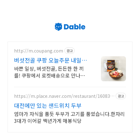
http://m.coupang.com
광고
버섯전골 쿠팡 오늘주문 내일도
착 로켓배송
바쁜 일상, 버섯전골, 든든한 한 끼
를! 쿠팡에서 로켓배송으로 만나보
세요. 맛있는 음식이 생각날 때, 실패
없는 선택! 쿠팡에서 다양한 간편요
리를.
https://m.place.naver.com/restaurant/160833
광고
40
대전에만 있는 샌드위치 두부
엄마가 자식을 품듯 두부가 고기를 품었습니다.한자리
3대가 이어갈 백년가게 매봉식당