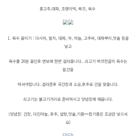
홍고추,
대파, 조랭이떡, 쑥갓, 육수
1. 육수 끓이기 : 다시마, 멸치, 대파, 무, 마늘, 고추씨, 대파뿌리,맛술 등을
넣고
육수를 20분 끓인후 면보에 한번 걸러줍니다...쇠고기 버섯전골의 육수는
밑간을
하셔야합니다..걸러준후 국간장과 소금,후추로 간을 맞춥니다.
쇠고기는 불고기거리로 준비하시고 양념장에 재웁니다.
(양념장: 간장, 다진마늘, 후추, 설탕,맛술,기름=>참기름은 조금만 넣으셔
요)