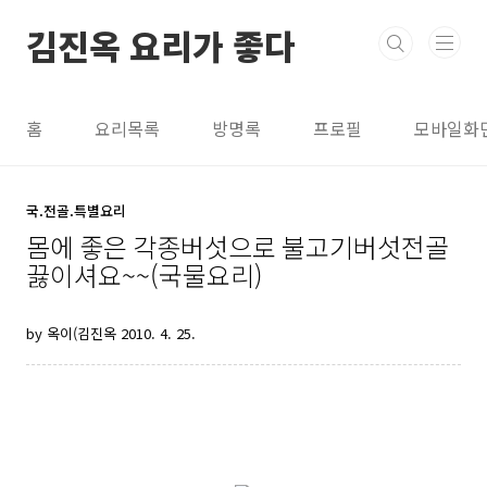
본문 바로가기
김진옥 요리가 좋다
홈
요리목록
방명록
프로필
모바일화
국.전골.특별요리
몸에 좋은 각종버섯으로 불고기버섯전골
끓이셔요~~(국물요리)
by 옥이(김진옥
2010. 4. 25.