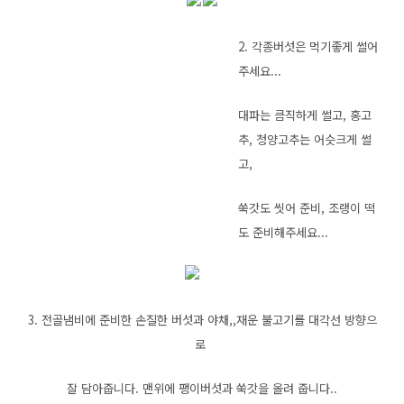
2. 각종버섯은 먹기좋게 썰어
주세요...
대파는 큼직하게 썰고, 홍고
추, 청양고추는 어슷크게 썰
고,
쑥갓도 씻어 준비, 조랭이 떡
도 준비해주세요...
3. 전골냄비에 준비한 손질한 버섯과 야채,,재운 불고기를 대각선 방향으
로
잘 담아줍니다. 맨위에 팽이버섯과 쑥갓을 올려 줍니다..