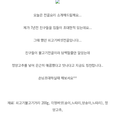
오늘은 전골요리 소개해드릴께요...
제가 7년전 친구들을 집들이 초대한적 있는데요...
그때 했던 쇠고기버섯전골입니다...
친구들이 불고기전골이라 담백할줄만 알았는데
청양고추를 넣어 은근히 매콤했다고 맛나다고 지금도 칭찬합니다..
손님초대하실때 해보셔요^^
재료: 쇠고기불고기거리 200g, 각정버섯(송이,느타리,양송이,느타리), 청
양고추,