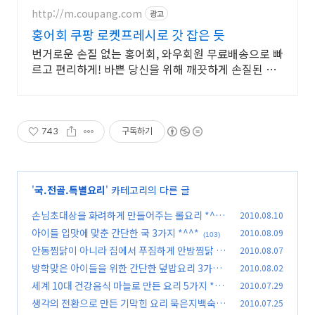
http://m.coupang.com
광고
홍어회 쿠팡 로켓프레시로 갓 잡은 듯
번거로운 손질 없는 홍어회, 와우회원 무료배송으로 빠
르고 편리하게! 바쁜 당신을 위해 깨끗하게 손질된 생
선, 오늘주문 내일도착 로켓배송.
743
구독하기
'
국.전골.특별요리
' 카테고리의 다른 글
손님초대상을 화려하게 만들어주는 롤요리 *^^*
2010.08.10
아이들 입맛에 맞춘 간단한 국 3가지 *^^*
2010.08.09
(87)
(103)
안동찜닭이 아니라 집에서 푸짐하게 안방찜닭 *^
2010.08.07
^*
방학맞은 아이들을 위한 간단한 덮밥요리 3가지
2010.08.02
(136)
*^^*
세계 10대 건강음식 마늘로 만든 요리 5가지 *^^
2010.07.29
(116)
*
생각의 전환으로 만든 기막힌 요리 묵은지백숙 *
2010.07.25
(91)