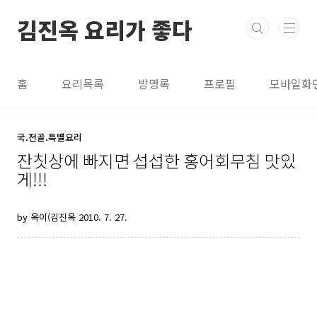
본문 바로가기
김진옥 요리가 좋다
홈
요리목록
방명록
프로필
모바일화
국.전골.특별요리
잔칫상에 빠지면 섭섭한 홍어회무침 맛있
게!!!
by 옥이(김진옥
2010. 7. 27.