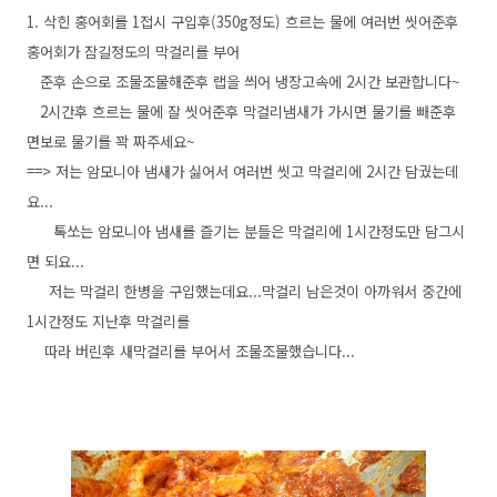
1. 삭힌 홍어회를 1접시 구입후(350g정도) 흐르는 물에 여러번 씻어준후
홍어회가 잠길정도의 막걸리를 부어
준후 손으로 조물조물해준후 랩을 씌어 냉장고속에 2시간 보관합니다~
2시간후 흐르는 물에 잘 씻어준후 막걸리냄새가 가시면 물기를 빼준후
면보로 물기를 꽉 짜주세요~
==> 저는 암모니아 냄새가 싫어서 여러번 씻고 막걸리에 2시간 담궜는데
요...
톡쏘는 암모니아 냄새를 즐기는 분들은 막걸리에 1시간정도만 담그시
면 되요...
저는 막걸리 한병을 구입했는데요...막걸리 남은것이 아까워서 중간에
1시간정도 지난후 막걸리를
따라 버린후 새막걸리를 부어서 조물조물했습니다...