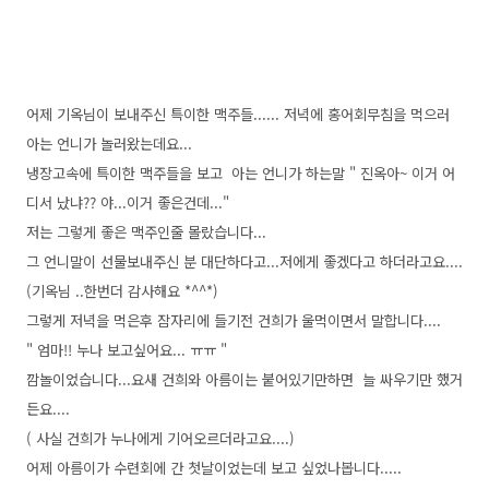
어제 기옥님이 보내주신 특이한 맥주들...... 저녁에 홍어회무침을 먹으러
아는 언니가 놀러왔는데요...
냉장고속에 특이한 맥주들을 보고 아는 언니가 하는말 " 진옥아~ 이거 어
디서 났냐?? 야...이거 좋은건데..."
저는 그렇게 좋은 맥주인줄 몰랐습니다...
그 언니말이 선물보내주신 분 대단하다고...저에게 좋겠다고 하더라고요....
(기옥님 ..한번더 감사해요 *^^*)
그렇게 저녁을 먹은후 잠자리에 들기전 건희가 울먹이면서 말합니다....
" 엄마!! 누나 보고싶어요... ㅠㅠ "
깜놀이었습니다...요새 건희와 아름이는 붙어있기만하면 늘 싸우기만 했거
든요....
( 사실 건희가 누나에게 기어오르더라고요....)
어제 아름이가 수련회에 간 첫날이었는데 보고 싶었나봅니다.....