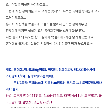
요...삼합은 먹을만 하더라고요...
그런데 삭힌 홍어회를 바로 먹지는 못해요...톡쏘는 특이한 향때문에 먹기
그러더라고요...
홍어회 삭힌것을 막걸리에 조물조물 빨아서 만드는 홍어회무침~~
잔칫상에 빠지면 섭섭한 요리 홍어회무침을 소개하겠습니다..
저는 홍어회의 톡쏘는 향이 싫어서 막걸리에 2시간 담가 놓았는데요...
홍어회를 즐기시는 분들은 막걸리에 1시간정도만 담가 놓으세요~~
재료: 홍어회1접시(350g정도). 막걸리. 청오이1개. 배1/2개(中사이
즈). 양파1/2개. 실파3개(또는 쪽파).
무1/2토막(두께5cm에 지름6cm정도인 크기로 1/2 토막준비).미나
리15줄기.
양념: 고추가루10~11T정도. 식초6~7T정도. 다진마늘1T반. 고추장3T. 올
리고당3T반.설탕2T. 소금1/2~2/3T