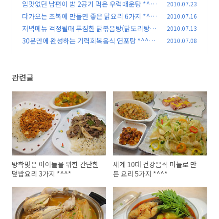
^^*
입맛없던 남편이 밥 2공기 먹은 우럭매운탕 *^^*
2010.07.23
(86)
다가오는 초복에 만들면 좋은 닭요리 6가지 *^^*
2010.07.16
(99)
저녁메뉴 걱정될때 푸짐한 닭볶음탕(닭도리탕)
2010.07.13
(86)
30분만에 완성하는 기력회복음식 연포탕 *^^*
2010.07.08
(167)
(84)
관련글
방학맞은 아이들을 위한 간단한
세계 10대 건강음식 마늘로 만
덮밥요리 3가지 *^^*
든 요리 5가지 *^^*