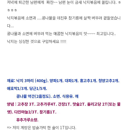
저녁에 퇴근한 남편에게 짜잔~~ 남편 눈이 금새 낙지볶음에 쏠립니다. ㅎ
ㅎㅎㅎ
낙지볶음에 소면과 ....콩나물을 데친후 참기름에 살짝 버무려 곁들였습니
다...
콩나물과 소면에 버무려 먹는 매콤한 낙지볶음의 맛~~~~ 최고입니다..
낙지는 싱싱한 것으로 구입하세요 !!!!!
재료: 낙지 3마리 (400g). 양파1개. 대파1개. 홍고추1개. 청양고추2개.
애호박1/3개. 당근1/5개.
콩나물 약간(2줌정도). 소면. 식용유. 깨
양념 : 고추장 3T. 고추가루4T. 간장1T. 맛술2T. 올리고당 2T(또는 물
엿). 다진마늘2/3T. 참기름1T.
후추가루소량.
=> 저의 계량은 밥숟가락 한 술이 1T입니다.