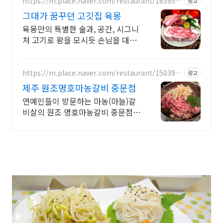
https://m.place.naver.com/restaurant/163951
광고
6083
그대가 꿈꾸던 고깃집 육몽
육몽만의 특별한 술과, 공간, 시그니
처 고기로 왕을 모시듯 손님을 대접
합니다
https://m.place.naver.com/restaurant/150392
광고
7451
제주 원조명호마농갈비 중문점
연예인들이 방문하는 마농(마늘)갈
비살의 원조 명호마농갈비 중문점입
니다.