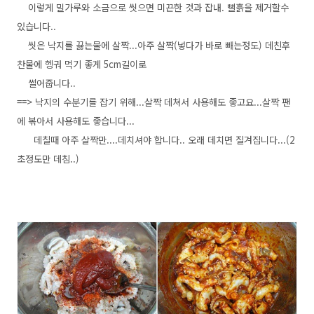
이렇게 밀가루와 소금으로 씻으면 미끈한 것과 잡내. 뻘흙을 제거할수
있습니다..
씻은 낙지를 끓는물에 살짝...아주 살짝(넣다가 바로 빼는정도) 데친후
찬물에 헹궈 먹기 좋게 5cm길이로
썰어줍니다..
==> 낙지의 수분기를 잡기 위해...살짝 데쳐서 사용해도 좋고요...살짝 팬
에 볶아서 사용해도 좋습니다...
데칠때 아주 살짝만....데치셔야 합니다.. 오래 데치면 질겨집니다...(2
초정도만 데침..)