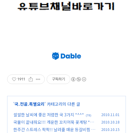
1911
구독하기
'
국.전골.특별요리
' 카테고리의 다른 글
쌀쌀한 날씨에 좋은 저렴한 국 3가지 *^^*
2010.11.01
(78)
국물이 끝내줘요!!! 개운한 꼬치어묵 꽃게탕 *^^
2010.10.18
*
한주간 스트레스 팍팍!! 날려줄 매운 등갈비찜 *^
2010.10.15
(94)