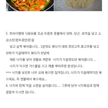
5. 프라이팬에 식용유를 조금 두룬후 중불에서 양파. 당근. 호박을 넣고 소
금소량(완두콩만큼)을
넣고 살짝 볶아줍니다.. 1분정도 볶다가 대파.청양고추.홍고추를 넣고
양파가 익을때까지 볶다가 양념에
재운 낙지를 넣어 센불로 켜준후 낙지가 익을정도만 볶아줍니다....
낙지가 익으면 가스불을 끄고 깨를 뿌려주면 완성입니다..
==> 낙지를 넣은후 너무 오래 볶으면 질겨집니다..낙지가 익을때까지만 볶
으세요..꼭 센불에서 볶으세요...
6. 낙지와 함께 먹을 소면을 삶아줍니다.... 그릇에 담아 낙지볶음과 함께
곁들여 드시면 됩니다..