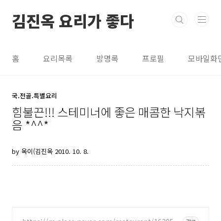
본문 바로가기
김진옥 요리가 좋다
홈
요리목록
방명록
프로필
모바일화
국.전골.특별요리
힘불끈!!! 스테미너에 좋은 매콤한 낙지볶
음 *^^*
by 옥이(김진옥
2010. 10. 8.