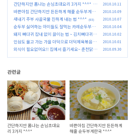
^*
간단하지만 폼나는 손님초대요리 3가지 *^^*
2010.10.11
(120)
(1
바쁜아침 간단하지만 든든하게 해줄 순두부계란
2010.10.09
23)
국 *^^*
새내기 주부 사골국물 진하게 내는 법 *^^*
2010.10.07
(71)
(93)
순두부 싫어하는 아이들도 잘먹는 카레순두부찌
2010.10.04
개 *^^*
돼지 뼈다귀 잡내 없이 끓이는 법 ~ 김치뼈다귀탕
2010.10.02
(109)
*^^*
인삼도 울고 가는 가을 더덕으로 더덕제육볶음 *
2010.10.01
(5)
^^*
외식이 필요없어요!! 집에서 즐기세요~ 춘천닭갈
2010.09.30
(79)
비 *^^*
(121)
관련글
간단하지만 폼나는 손님초대요
바쁜아침 간단하지만 든든하게
리 3가지 *^^*
해줄 순두부계란국 *^^*