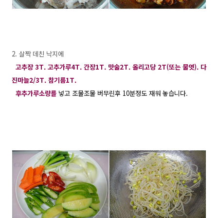
2. 살짝 데친 낙지에
고추장 3T. 고추가루4T. 간장1T. 맛술2T. 올리고당 2T(또는 물엿). 다
진마늘2/3T. 참기름1T.
후추가루소량를
넣고 조물조물 버무린후 10분정도 재워 놓습니다.