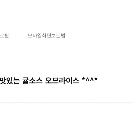
로필
모바일화면보는법
맛있는 귤소스 오므라이스 *^^*