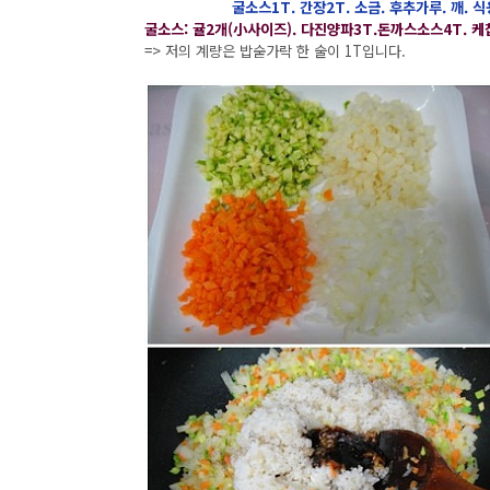
굴소스1T. 간장2T. 소금. 후추가루. 깨. 식용
굴소스: 귤2개(小사이즈). 다진양파3T.돈까스소스4T. 케찹
=> 저의 계량은 밥숟가락 한 술이 1T입니다.