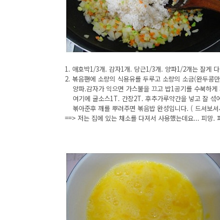
1. 애호박1/3개. 감자1개. 당근1/3개. 양파1/2개는 잘
2. 볶음팬에 소량의 식용유를 두루고 소량의 소금(완두콩만
양파.감자가 익으면 가스불을 끄고 밥1공기를 수북하게 
여기에 굴소스1T. 간장2T. 후추가루약간을 넣고 잘 섞
볶아준후 깨를 뿌려주면 볶음밥 완성입니다. ( 드셔보셔
==> 저는 집에 있는 채소를 다져서 사용했는데요... 피망.