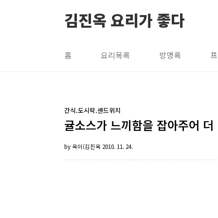
본문 바로가기
김진옥 요리가 좋다
홈
요리목록
방명록
프
간식.도시락.샌드위치
귤소스가 느끼함을 잡아주어 더 
by 옥이(김진옥
2010. 11. 24.