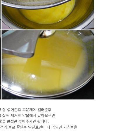
넣고 잘 섞어준후 고운체에 걸러준후
 살짝 제거후 약불에서 달아오르면
물을 반절만 부어주시면 됩니다.
전의 불로 줄인후 달걀표면이 다 익으면 가스불을