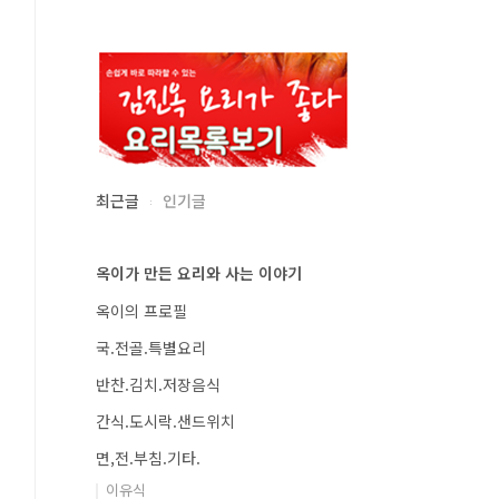
최근글
인기글
옥이가 만든 요리와 사는 이야기
옥이의 프로필
국.전골.특별요리
반찬.김치.저장음식
간식.도시락.샌드위치
면,전.부침.기타.
이유식