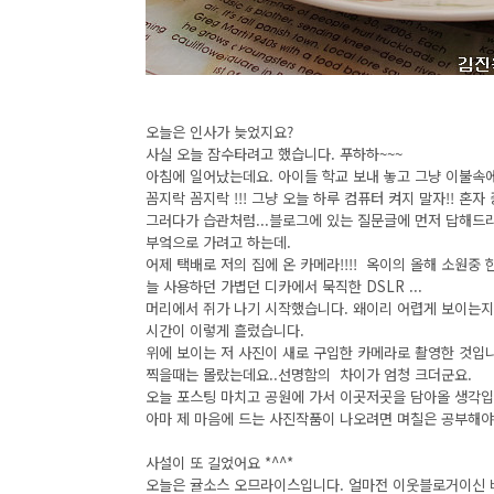
오늘은 인사가 늦었지요?
사실 오늘 잠수타려고 했습니다. 푸하하~~~
아침에 일어났는데요. 아이들 학교 보내 놓고 그냥 이불속
꼼지락 꼼지락 !!! 그냥 오늘 하루 컴퓨터 켜지 말자!! 혼자 
그러다가 습관처럼...블로그에 있는 질문글에 먼저 답해드리고
부엌으로 가려고 하는데.
어제 택배로 저의 집에 온 카메라!!!! 옥이의 올해 소원
늘 사용하던 가볍던 디카에서 묵직한 DSLR ...
머리에서 쥐가 나기 시작했습니다. 왜이리 어렵게 보이는지..
시간이 이렇게 흘렀습니다.
위에 보이는 저 사진이 새로 구입한 카메라로 촬영한 것입니
찍을때는 몰랐는데요..선명함의 차이가 엄청 크더군요.
오늘 포스팅 마치고 공원에 가서 이곳저곳을 담아올 생각입
아마 제 마음에 드는 사진작품이 나오려면 며칠은 공부해야
사설이 또 길었어요 *^^*
오늘은 귤소스 오므라이스입니다. 얼마전 이웃블로거이신 