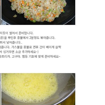
게 다지듯이 썰어서 준비합니다.
큼)을 뿌린후 중불에서 2분정도 볶아줍니다.
퍼서 넣어줍니다..
어줍니다. 가스불을 중불로 켠후 간이 베이게 살짝
서 싱거우면 소금 추가하세요~)
 파프리카. 고구마. 햄등 기호에 맞게 준비하세요~