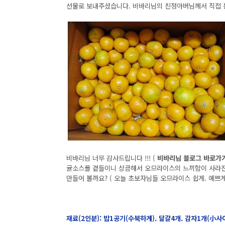
선물로 보내주셨습니다. 비바리님의 친정아버님께서 직접 
비바리님 너무 감사드립니다 !!! (
비바리님 블로그 바로가기
귤소스를 곁들이니 상큼해서 오므라이스의 느끼함이 사라진 
만들어 볼까요? ( 오늘 초보자님들 오므라이스 쉽게. 예쁘게
재료(2인분): 밥1공기(수북하게). 달걀4개. 감자1개(小사이즈