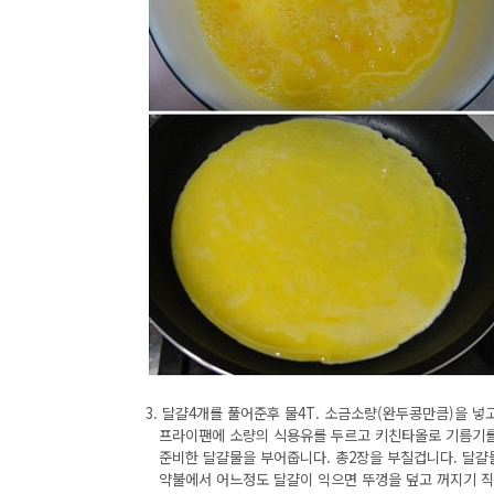
3. 달걀4개를 풀어준후 물4T. 소금소량(완두콩만큼)을 
프라이팬에 소량의 식용유를 두르고 키친타올로 기름기를
준비한 달걀물을 부어줍니다. 총2장을 부칠겁니다. 달걀
약불에서 어느정도 달걀이 익으면 뚜껑을 덮고 꺼지기 직