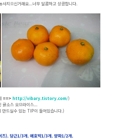
농사지으신거래요...너무 달콤하고 상큼합니다.
 ==>
http://vibary.tistory.com
/
)
귤소스 오므라이스...
 만드실수 있는 TIP이 들어있습니다.)
). 당근1/3개. 애호박1/3개. 양파1/2개.