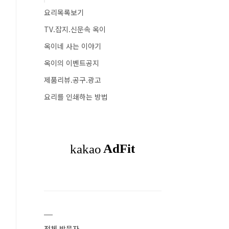
요리목록보기
TV.잡지.신문속 옥이
옥이네 사는 이야기
옥이의 이벤트공지
제품리뷰.공구.광고
요리를 인쇄하는 방법
전체 방문자