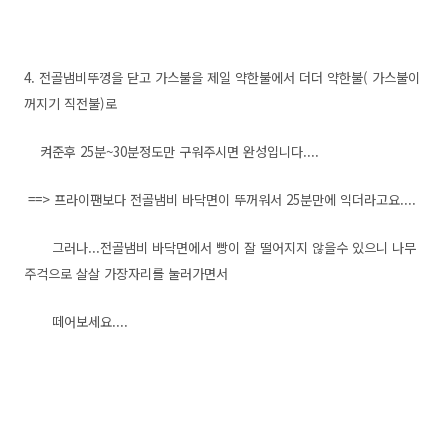
4. 전골냄비뚜껑을 닫고 가스불을 제일 약한불에서 더더 약한불( 가스불이
꺼지기 직전불)로
켜준후 25분~30분정도만 구워주시면 완성입니다....
==> 프라이팬보다 전골냄비 바닥면이 뚜꺼워서 25분만에 익더라고요....
그러나...전골냄비 바닥면에서 빵이 잘 떨어지지 않을수 있으니 나무
주걱으로 살살 가장자리를 눌러가면서
떼어보세요....