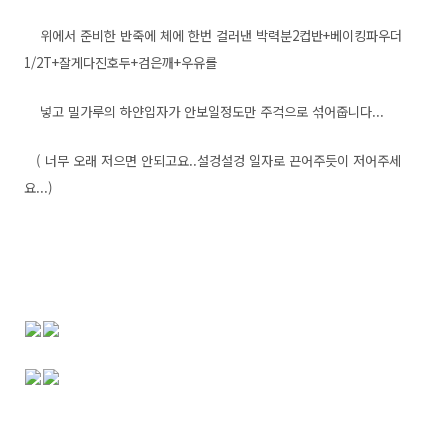
위에서 준비한 반죽에 체에 한번 걸러낸 박력분2컵반+베이킹파우더
1/2T+잘게다진호두+검은깨+우유를
넣고 밀가루의 하얀입자가 안보일정도만 주걱으로 섞어줍니다...
( 너무 오래 저으면 안되고요..설겅설겅 일자로 끈어주듯이 저어주세
요...)