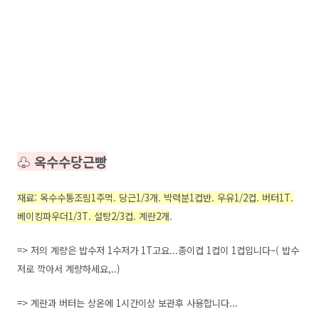
♧ 옥수수당근빵
재료: 옥수수통조림1주먹. 당근1/3개. 박력분1컵반. 우유1/2컵. 버터1T.
베이킹파우더1/3T. 설탕2/3컵.
계란2개
.
=> 저의 계량은 밥수저 1수저가 1T고요...종이컵 1컵이 1컵입니다~( 밥수
저로 깍아서 계량하세요,..)
=> 계란과 버터는 상온에 1시간이상 보관후 사용합니다...