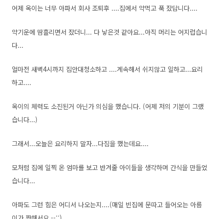
어제 옥이는 너무 아파서 회사 조퇴후 ....집에서 약먹고 푹 잤답니다....
약기운에 땀흘리면서 잤더니... 다 낳은것 같아요...아직 머리는 어지럽습니
다...
얼마전 새벽4시까지 집안대청소하고 ....계속해서 쉬지않고 일하고...요리
하고....
옥이의 체력도 소진된거
아닌가 의심을 했습니다. (어제 저의 기분이 그랬
습니다...)
그래서...오늘은 요리하지 말자...다짐을 했는데요....
모처럼 집에 일찍 온 엄마를 보고 반겨줄 아이들을 생각하며 간식을 만들었
습니다...
아파도 그런 힘은 어디서 나오는지....
(매일 빈집에 문따고 들어오는 아름
이가 짠해서요 --;;)