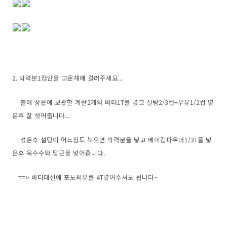
2. 박력분1컵반을 고운체에 걸러주세요...
볼에 상온에 보관한 계란2개와 버터1T를 넣고 설탕2/3컵+우유1/2컵 넣
은후 잘 섞어줍니다...
섞은후 설탕이 어느정도 녹으면 박력분을 넣고 베이킹파우더1/3T를 넣
은후 옥수수와 당근을 넣어줍니다.
==> 버터대신에 포도씨유를 4T넣어주셔도 됩니다~