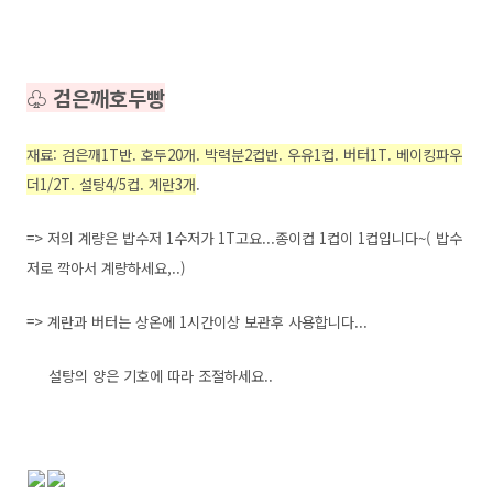
♧ 검은깨호두빵
재료: 검은깨1T반. 호두20개. 박력분2컵반. 우유1컵. 버터1T. 베이킹파우
더1/2T. 설탕4/5컵.
계란3개
.
=> 저의 계량은 밥수저 1수저가 1T고요...종이컵 1컵이 1컵입니다~( 밥수
저로 깍아서 계량하세요,..)
=> 계란과 버터는 상온에 1시간이상 보관후 사용합니다...
설탕의 양은 기호에 따라 조절하세요..