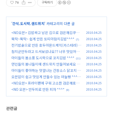
76
구독하기
'
간식.도시락.샌드위치
' 카테고리의 다른 글
<NO오븐> 김밥싸고 남은 김으로 검은깨김쿠키*
2010.04.25
^^*
뚝딱~뚝딱~ 쉽게 만든 또띠아참치김밥*^^*
2010.04.25
(11)
(7)
전기밥솥으로 만든 호두아몬드케익(카스테라)*^
2010.04.25
^*
참치군만두라고 드셔보셨나요?? 너무 맛있어요..
2010.04.25
(10)
아이들의 봄소풍 도시락으로 꼬치김밥 *^^*
2010.04.25
(4)
(11)
연인들의 봄나들이에 샌드위치 만들어보세요 *^
2010.04.25
^*
아이들이 좋아하는 맛깔나는 간장소스 닭꼬치 *^
2010.04.25
(9)
^*
오븐없이 쉽고 맛있게 만들수 있는 마늘빵 *^^*
2010.04.25
(2)
<NO오븐> 프라이팬에 구워 고소한 검은깨호두
2010.04.25
(13)
과자 *^^*
<NO 오븐> 만두피로 만든 피자 *^^*
2010.04.25
(2)
(9)
관련글