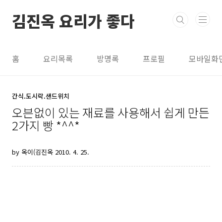
본문 바로가기
김진옥 요리가 좋다
홈
요리목록
방명록
프로필
모바일화
간식.도시락.샌드위치
오븐없이 있는 재료를 사용해서 쉽게 만든
2가지 빵 *^^*
by 옥이(김진옥
2010. 4. 25.