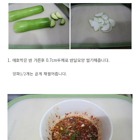
1. 애호박은 반 가른후 0.7cm두께로 반달모양 썰기해줍니다.
양파1/2개는 곱게 채썰어줍니다.