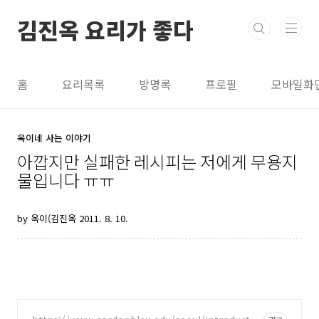
본문 바로가기
김진옥 요리가 좋다
홈
요리목록
방명록
프로필
모바일화
옥이네 사는 이야기
아깝지만 실패한 레시피는 저에게 무용지
물입니다 ㅠㅠ
by 옥이(김진옥
2011. 8. 10.