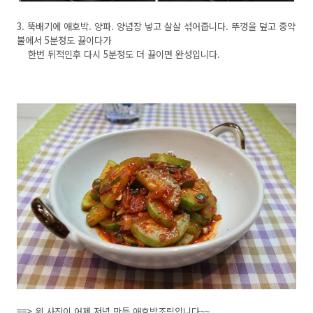
3. 뚝배기에 애호박. 양파. 양념장 넣고 살살 섞어줍니다. 뚜껑을 덮고 중약
불에서 5분정도 끓이다가
한번 뒤적인후 다시 5분정도 더 끓이면 완성입니다.
==> 위 사진이 어제 저녁 만든 애호박조림입니다~~