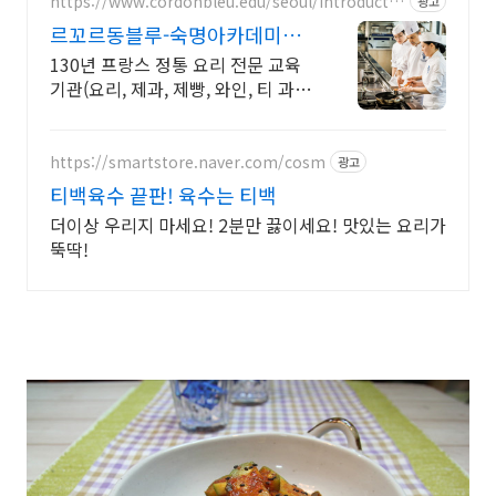
https://www.cordonbleu.edu/seoul/introductio
광고
n/ko
르꼬르동블루-숙명아카데미
2026년 4학기 신입생모집
130년 프랑스 정통 요리 전문 교육
기관(요리, 제과, 제빵, 와인, 티 과
정)
https://smartstore.naver.com/cosm
광고
티백육수 끝판! 육수는 티백
더이상 우리지 마세요! 2분만 끓이세요! 맛있는 요리가
뚝딱!