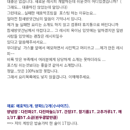
대충은 없습니다. 새로운 레시피 개발하는데 쉬운것이 어디있겠습니까? (
그래도... 대충하진 않았는데 말입니다)
그런데요...실패한 애호박조림을 포스팅 하는 이유는요...
얼마전 참새방앗간님의 말씀이 기억나서 입니다.
제가 늘 실패한 요리는 소개도 하지 않고 컴퓨터 휴지통으로 버린다니까
참새방앗간님께서 아깝다고... 그 레시피 옥이님 입맛에는 덜하겠지만 일반
사람들 입맛에는 괜찮은 레시피일수
있다고 말씀해주셔서요...
무더운날 가스불 앞에서 메모하면서 사진찍고 머리쓰고 ....제가 만든 레시
피~~
비록 맛은 부족해서 여러분에게 당당하게 소개는 못하더라도 ...
포스팅 쉬는것보다는 좋을것 같아서 소개합니다.
정말...맛은 100%보장 못합니다.
그래서 요리목록에도 넣지 않을겁니다. 이해해주세요.
재료: 애호박1개. 양파1/2개(小사이즈).
양념장 : 다진파2T. 다진마늘1/3T. 간장3T. 참기름1T. 고추가루1T. 깨
1/3T.물5T.소금(완두콩알만큼)
==> 저의 계량은 밥숟가락 한 술이 1T입니다.