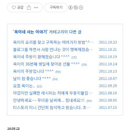
공감
구독하기
'
옥이네 사는 이야기
' 카테고리의 다른 글
옥이의 요리를 찾고 구독하는 여러가지 방법*^^
2011.10.23
*
블로그를 하면서 사람 만나는 것이 행복해졌습니
2011.10.21
(16)
다.
옥이네 주방이 환해졌습니다 *^^*
2011.10.19
(54)
(15)
옥이의 36번째 생일에 찾아온 선물 *^^*
2011.10.14
(29)
옥이의 주방입니다 *^^*
2011.10.13
(50)
날이 참 좋습니다 *^^*
2011.10.07
(24)
요즘 옥이는..
2011.09.29
(22)
아깝지만 실패한 레시피는 저에게 무용지물입니
2011.08.10
다 ㅠㅠ
안녕하세요~~ 무더운 날씨에... 힘내세요!!!
2011.08.05
(38)
(50)
티스토리 미니 간단회 참석하고 왔습니다. 초대
2011.07.15
장 100장 배포
(288)
관련글