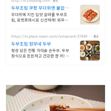
http://m.coupang.com
광고
두부조림 쿠팡 무더위엔 불없이
간편
무더위에 지친 입맛 살려줄 두부조
림, 로켓프레시로 신선하게! 와우회
원 무료배송 까다롭게 고른 신선한
반찬, 쿠팡 와우회원이라면 무료배
송과 빠른 배송
https://m.place.naver.com/restaurant/376998
광고
13
두부조림 정무네 두부
정성 담은 전통 가마솥 손두부. 두부
정식으로 든든하고 건강한 한 끼! 정
무네두부의 깊은 손맛! 다양한 두부
요리를 한 상 가득 정무네 정식으로
즐기세요