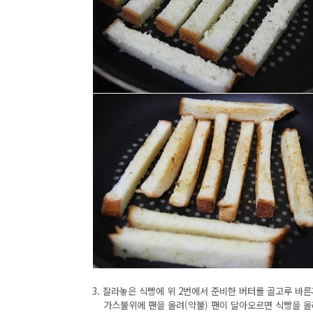
3. 잘라놓은 식빵에 위 2번에서 준비한 버터를 골고루 바른후 
가스불위에 팬을 올려(약불) 팬이 달아오르면 식빵을 올