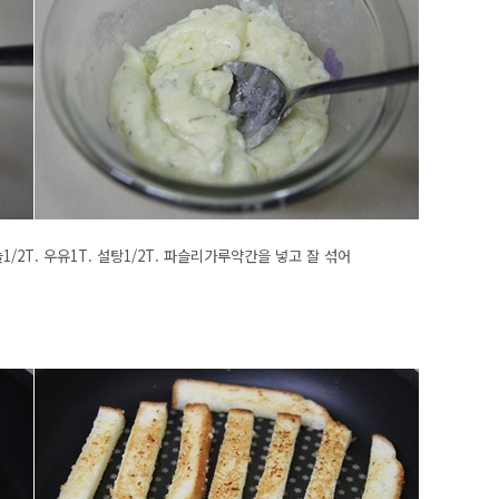
/2T. 우유1T. 설탕1/2T. 파슬리가루약간을 넣고 잘 섞어