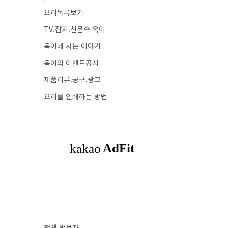
요리목록보기
TV.잡지.신문속 옥이
옥이네 사는 이야기
옥이의 이벤트공지
제품리뷰.공구.광고
요리를 인쇄하는 방법
전체 방문자