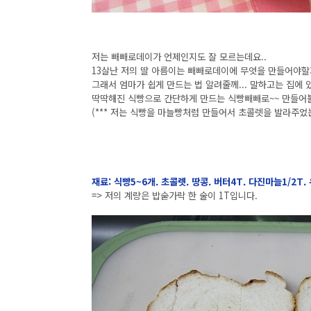
저는 빼빼로데이가 언제인지도 잘 모르는데요..
13살난 저의 딸 아름이는 빼빼로데이에 무엇을 만들어야할
그래서 엄마가 쉽게 만드는 법 알려줄께... 말하고는 집에
딱딱해진 식빵으로 간단하게 만드는 식빵빼빼로~~ 만들어
(*** 저는 식빵을 마늘빵처럼 만들어서 초콜렛을 발라주었
재료: 식빵5~6개. 초콜렛. 땅콩. 버터4T. 다진마늘1/2T
=> 저의 계량은 밥숟가락 한 술이 1T입니다.