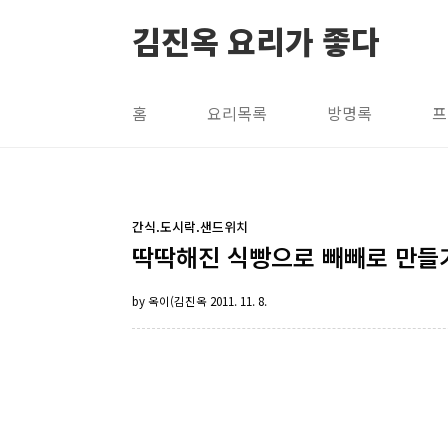
본문 바로가기
김진옥 요리가 좋다
홈
요리목록
방명록
프
간식.도시락.샌드위치
딱딱해진 식빵으로 빼빼로 만들기
by 옥이(김진옥
2011. 11. 8.