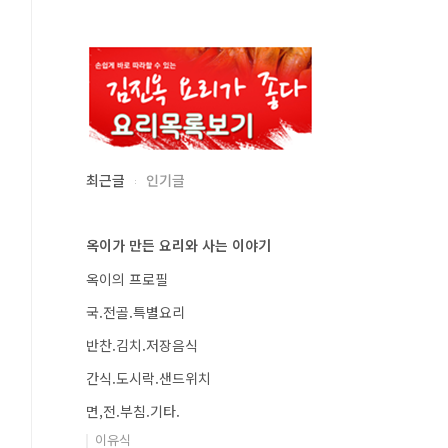
최근글
인기글
옥이가 만든 요리와 사는 이야기
옥이의 프로필
국.전골.특별요리
반찬.김치.저장음식
간식.도시락.샌드위치
면,전.부침.기타.
이유식