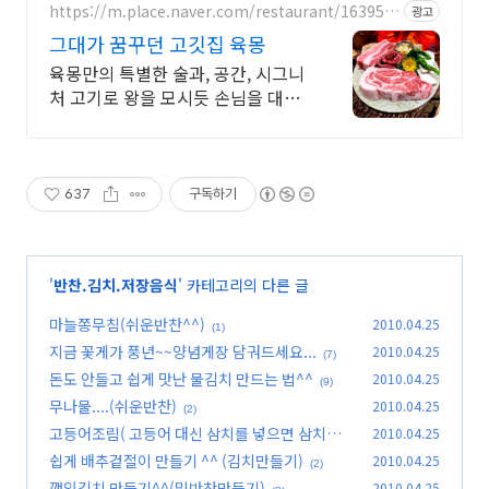
https://m.place.naver.com/restaurant/163951
광고
6083
그대가 꿈꾸던 고깃집 육몽
육몽만의 특별한 술과, 공간, 시그니
처 고기로 왕을 모시듯 손님을 대접
합니다
637
구독하기
'
반찬.김치.저장음식
' 카테고리의 다른 글
마늘쫑무침(쉬운반찬^^)
2010.04.25
(1)
지금 꽃게가 풍년~~양념게장 담궈드세요...
2010.04.25
(7)
돈도 안들고 쉽게 맛난 물김치 만드는 법^^
2010.04.25
(9)
무나물....(쉬운반찬)
2010.04.25
(2)
고등어조림( 고등어 대신 삼치를 넣으면 삼치조
2010.04.25
림...)
쉽게 배추겉절이 만들기 ^^ (김치만들기)
2010.04.25
(11)
(2)
깻잎김치 만들기^^(밑반찬만들기)
2010.04.25