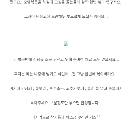
글구요...오뎅볶음을 하실때 오뎅을 끓는물에 살짝 한번 넣다 헹구셔요..
그래야 냉장고에 보관해두 부드럽게 드실수 있어요...
2. 볶음팬에 식용유 조금 두르고 위에 준비한 재료 모두 넣으셔요...
혹자는 파는 나중에 넣기도 하던데...전 그냥 한번에 볶아버려요...
여기에 간장3T, 물엿2T, 후추조금, 고추가루1T, 물3T를 넣고 중불에서
볶아주세요...3분정도만 볶으면 완성입니다...
마지막으로 참기름과 깨소금 뿌리면 되죠^^