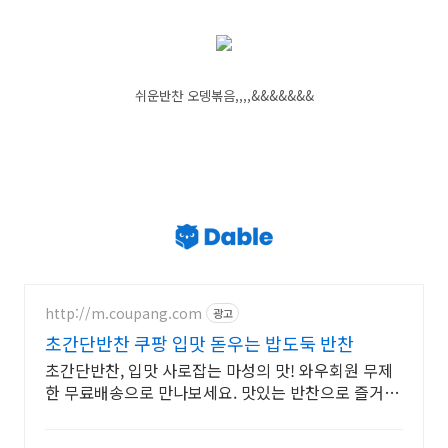
쉬운반찬 오뎅볶음,,,,&&&&&&&
http://m.coupang.com
광고
초간단반찬 쿠팡 입맛 돋우는 밥도둑 반찬
초간단반찬, 입맛 사로잡는 마성의 맛! 와우회원 무제
한 무료배송으로 만나보세요. 맛있는 반찬으로 즐거운
식탁! 오늘주문 내일도착 로켓배송으로 편하게 즐기세
요.