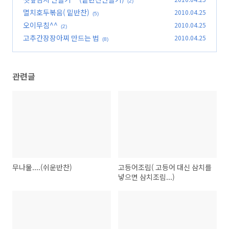
(2)
멸치호두볶음( 밑반찬)
2010.04.25
(5)
오이무침^^
2010.04.25
(2)
고추간장장아찌 만드는 법
2010.04.25
(8)
관련글
무나물....(쉬운반찬)
고등어조림( 고등어 대신 삼치를
넣으면 삼치조림...)