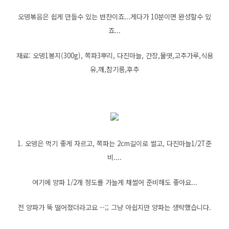
오뎅볶음은 쉽게 만들수 있는 반찬이죠...게다가 10분이면 완성할수 있
죠...
재료: 오뎅1봉지(300g), 쪽파3뿌리, 다진마늘, 간장,물엿,고추가루,식용
유,깨,참기름,후추
1. 오뎅은 먹기 좋게 자르고, 쪽파는 2cm길이로 썰고, 다진마늘1/2T준
비....
여기에 양파 1/2개 정도를 가늘게 채썰어 준비해도 좋아요...
전 양파가 뚝 떨어졌더라고요 --;; 그냥 아쉽지만 양파는 생략했습니다.