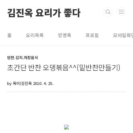
본문 바로가기
김진옥 요리가 좋다
홈
요리목록
방명록
프로필
모바일화
반찬.김치.저장음식
초간단 반찬 오뎅볶음^^(밑반찬만들기)
by 옥이(김진옥
2010. 4. 25.