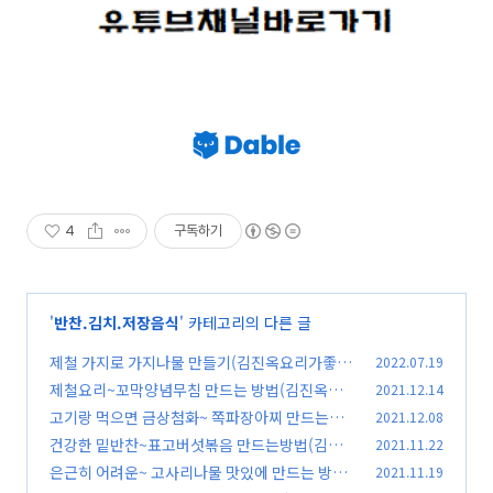
4
구독하기
'
반찬.김치.저장음식
' 카테고리의 다른 글
제철 가지로 가지나물 만들기(김진옥요리가좋
2022.07.19
다)
제철요리~꼬막양념무침 만드는 방법(김진옥요
2021.12.14
(37)
리가좋다)
고기랑 먹으면 금상첨화~ 쪽파장아찌 만드는법
2021.12.08
(2)
(김진옥요리가좋다)
건강한 밑반찬~표고버섯볶음 만드는방법(김진
2021.11.22
(2)
옥요리가좋다)
은근히 어려운~ 고사리나물 맛있에 만드는 방법
2021.11.19
(1)