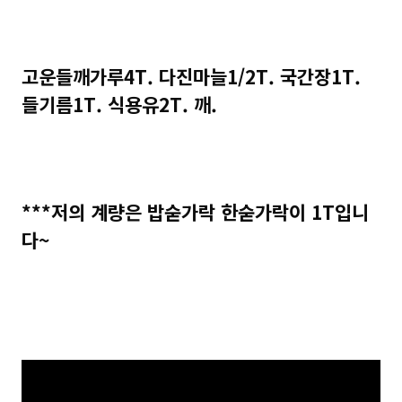
고운들깨가루4T. 다진마늘1/2T. 국간장1T.
들기름1T. 식용유2T. 깨.
***저의 계량은 밥숟가락 한숟가락이 1T입니
다~