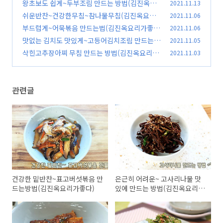
(김진옥요리가좋다)
왕초보도 쉽게~두부조림 만드는 방법(김진옥요
2021.11.13
(3)
리가좋다)
쉬운반찬~건강한무침~참나물무침(김진옥요리
2021.11.06
(0)
가좋다)
부드럽게~어묵볶음 만드는법(김진옥요리가좋
2021.11.06
(0)
다)
맛없는 김치도 맛있게~고등어김치조림 만드는법
2021.11.05
(1)
(김진옥요리가좋다)
삭힌고추장아찌 무침 만드는 방법(김진옥요리가
2021.11.03
(0)
좋다)
(0)
관련글
건강한 밑반찬~표고버섯볶음 만
은근히 어려운~ 고사리나물 맛
드는방법(김진옥요리가좋다)
있에 만드는 방법(김진옥요리가
좋다)