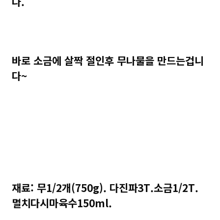
다.
바로 소금에 살짝 절인후 무나물을 만드는겁니
다~
재료: 무1/2개(750g). 다진파3T.소금1/2T.
멸치다시마육수150ml.