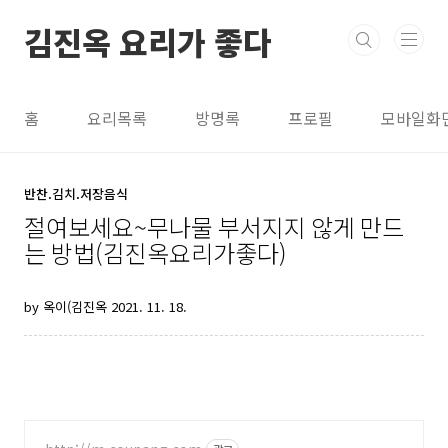
본문 바로가기
김진옥 요리가 좋다
홈
요리목록
방명록
프로필
모바일화
반찬.김치.저장음식
절여보세요~무나물 부서지지 않게 만드
는 방법(김진옥요리가좋다)
by 옥이(김진옥
2021. 11. 18.