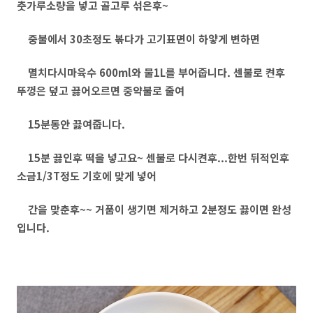
춧가루소량을 넣고 골고루 섞은후~
중불에서 30초정도 볶다가 고기표면이 하얗게 변하면
멸치다시마육수 600ml와 물1L를 부어줍니다. 센불로 켠후
뚜껑은 덮고 끓어오르면 중약불로 줄여
15분동안 끓여줍니다.
15분 끓인후 떡을 넣고요~ 센불로 다시켠후...한번 뒤적인후
소금1/3T정도 기호에 맞게 넣어
간을 맞춘후~~ 거품이 생기면 제거하고 2분정도 끓이면 완성
입니다.