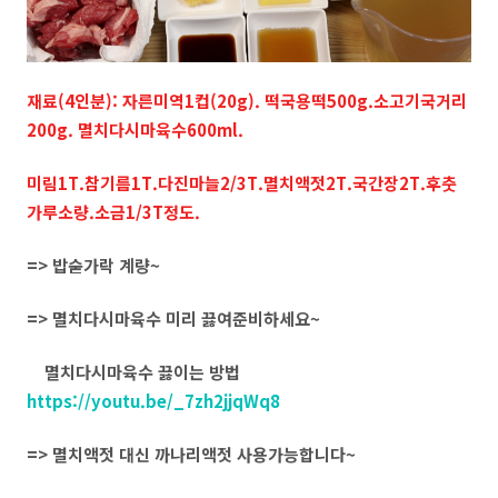
재료(4인분): 자른미역1컵(20g). 떡국용떡500g.소고기국거리
200g. 멸치다시마육수600ml.
미림1T.참기름1T.다진마늘2/3T.멸치액젓2T.국간장2T.후춧
가루소량.소금1/3T정도.
=> 밥숟가락 계량~
=> 멸치다시마육수 미리 끓여준비하세요~
멸치다시마육수 끓이는 방법
https://youtu.be/_7zh2jjqWq8
=> 멸치액젓 대신 까나리액젓 사용가능합니다~