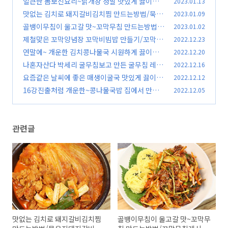
얼큰한 몸보신요리~닭개장 정말 맛있게 끓이는
2023.01.13
피
방법 /닭개장 만드는방법 / 김진옥요리가좋다 /
(31)
맛없는 김치로 돼지갈비김치찜 만드는방법/묵은
2023.01.09
닭으로 육개장 만들기
지돼지갈비찜 만들기/김진옥요리가좋다 돼지갈
(35)
골뱅이무침이 울고갈 맛~꼬막무침 만드는방법/
2023.01.02
비김치찌개
꼬막무침레시피 김진옥요리가좋다
(71)
제철맞은 꼬막양념장 꼬막비빔밥 만들기/꼬막양
2022.12.23
(28)
념 만드는법 / 김진옥요리가좋다/꼬막삶는법/꼬
연말에~ 개운한 김치콩나물국 시원하게 끓이는
2022.12.20
막무침레시피
방법/김치콩나물국 레시피/ 김치콩나물국 만들
(94)
나혼자산다 박세리 굴무침보고 만든 굴무침 레시
2022.12.16
기 /김진옥요리가좋다
피/굴무침만드는 방법/김진옥요리가좋다
(89)
요즘같은 날씨에 좋은 매생이굴국 맛있게 끓이는
2022.12.12
(82)
방법/김진옥요리가좋다/매생이굴국 만들기
16강진출처럼 개운한~콩나물국밥 집에서 만들
2022.12.05
(42)
기/김진옥요리가좋다/콩나물국밥 끓이는법/콩
나물국밥 레시피/콩나물국밥 만드는법
(45)
관련글
맛없는 김치로 돼지갈비김치찜
골뱅이무침이 울고갈 맛~꼬막무