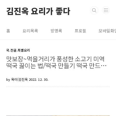
본문 바로가기
김진옥 요리가 좋다
홈
요리목록
방명록
프로필
모바일화
국.전골.특별요리
맛보장~먹을거리가 풍성한 소고기 미역
떡국 끓이는 법/떡국 만들기 떡국 만드는
방법 김진옥요리가좋다
by 옥이(김진옥
2022. 12. 30.