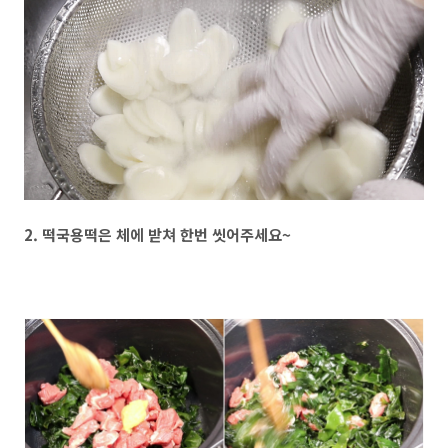
2. 떡국용떡은 체에 받쳐 한번 씻어주세요~