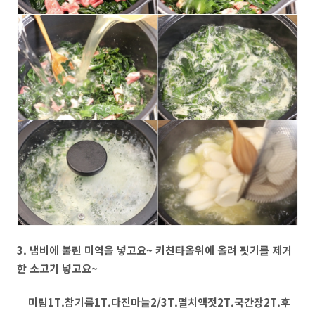
3. 냄비에 불린 미역을 넣고요~ 키친타올위에 올려 핏기를 제거
한 소고기 넣고요~
미림1T.참기름1T.다진마늘2/3T.멸치액젓2T.국간장2T.후