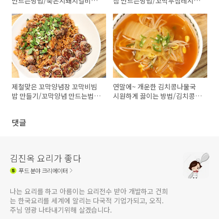
만드는방법/묵은지돼지갈비찜
침 만드는방법/꼬막무침레시피
만들기/김진옥요리가좋다 돼지
김진옥요리가좋다
갈비김치찌개
제철맞은 꼬막양념장 꼬막비빔
연말에~ 개운한 김치콩나물국
밥 만들기/꼬막양념 만드는법 /
시원하게 끓이는 방법/김치콩나
김진옥요리가좋다/꼬막삶는법/
물국 레시피/ 김치콩나물국 만
꼬막무침레시피
들기 /김진옥요리가좋다
댓글
김진옥 요리가 좋다
푸드
분야 크리에이터
나는 요리를 하고 아름이는 요리전수 받아 개발하고 건희
는 한국요리를 세계에 알리는 다국적 기업가되고, 오직.
주님 영광 나타내기위해 살겠습니다.