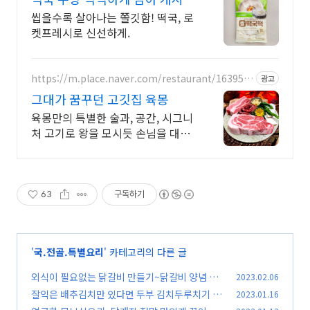
립
씹을수록 살아나는 쫄깃함! 떡국, 로
켓프레시로 신선하게.
https://m.place.naver.com/restaurant/163951
광고
6083
그대가 꿈꾸던 고깃집 육몽
육몽만의 특별한 술과, 공간, 시그니
처 고기로 왕을 모시듯 손님을 대접
합니다
63
구독하기
'
국.전골.특별요리
' 카테고리의 다른 글
외식이 필요없는 닭갈비 만들기~닭갈비 양념 레
2023.02.06
시피 /닭갈비 만드는법/ 닭다리살 요리 / 김진옥
잘익은 배추김치만 있다면 두부 김치두루치기 만
2023.01.16
요리가좋다
들기 ~ /김진옥요리가좋다 / 김치두루치기 레시
(52)