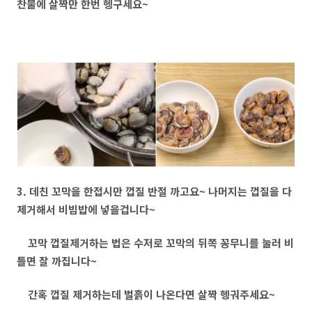
찬물에 살짝만 한번 헹구세요~
3. 데친 꼬막을 한접시만 껍질 반절 까고요~ 나머지는 껍질을 다
제거해서 비빔밥에 넣을겁니다~
꼬막 껍질제거하는 법은 수저로 꼬막의 뒤쪽 꽁무니를 눌러 비
틀면 잘 까집니다~
간혹 껍질 제거하는데 벌흙이 나온다면 살짝 헹궈주세요~