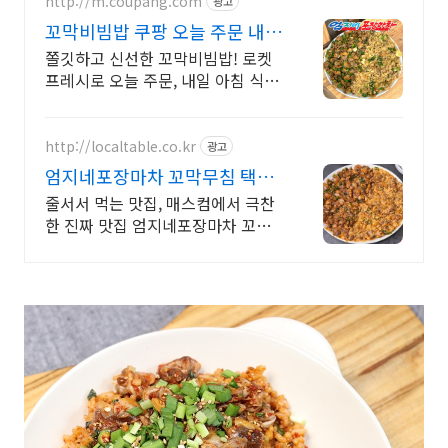
http://m.coupang.com
광고
꼬막비빔밥 쿠팡 오늘 주문 내일
도착!
쫄깃하고 신선한 꼬막비빔밥! 로켓
프레시로 오늘 주문, 내일 아침 식탁
에! 와우회원 무료배송에 30일 반품
까지. 최대 5% 캐시적립으로 똑똑
하게 구매!
http://localtable.co.kr
광고
엄지네포장마차 꼬막무침 택배
전국맛집택배 인생식탁
줄서서 먹는 맛집, 매스컴에서 극찬
한 진짜 맛집 엄지네포장마차 꼬막
무침 밀키트 . 가지마세요 가져다드
립니다. 전국 인생맛집을 우리집 식
탁으로.