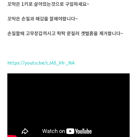
꼬막은 1키로 살아있는것으로 구입하세요~
꼬막은 손질과 해감을 잘해야합니다~
손질할때 고무장갑끼시고 팍팍 문질러 갯벌흙을 제거합니다~
https://youtu.be/cJA5_Vh-_NA