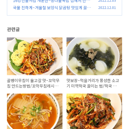
16강진출처럼 개운한~콩나물국밥 집에서 만들
2022.12.05
기/김진옥요리가좋다/콩나물국밥 끓이는법/콩
국물 진하게~겨울철 보양식 닭곰탕 맛있게 끓이
2022.12.01
나물국밥 레시피/콩나물국밥 만드는법
는 법/닭곰탕레시피/김진옥요리가좋다
(45)
(59)
관련글
골뱅이무침이 울고갈 맛~꼬막무
맛보장~먹을거리가 풍성한 소고
침 만드는방법/꼬막무침레시피
기 미역떡국 끓이는 법/떡국 만
김진옥요리가좋다
들기 떡국 만드는방법 김진옥요
리가좋다