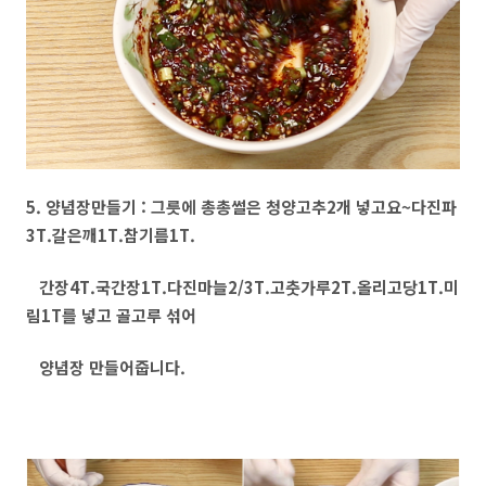
5. 양념장만들기 : 그릇에 총총썰은 청양고추2개 넣고요~다진파
3T.갈은깨1T.참기름1T.
간장4T.국간장1T.다진마늘2/3T.고춧가루2T.올리고당1T.미
림1T를 넣고 골고루 섞어
양념장 만들어줍니다.