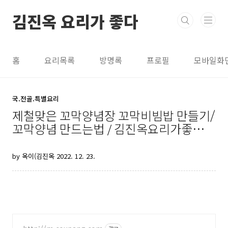
본문 바로가기
김진옥 요리가 좋다
홈
요리목록
방명록
프로필
모바일화
국.전골.특별요리
제철맞은 꼬막양념장 꼬막비빔밥 만들기/
꼬막양념 만드는법 / 김진옥요리가좋다/
꼬막삶는법/꼬막무침레시피
by 옥이(김진옥
2022. 12. 23.