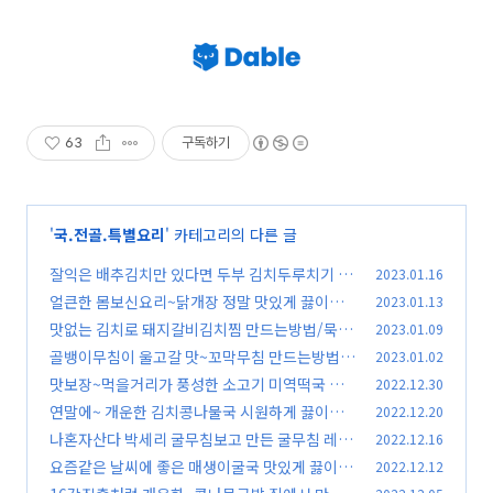
63
구독하기
'
국.전골.특별요리
' 카테고리의 다른 글
잘익은 배추김치만 있다면 두부 김치두루치기 만
2023.01.16
들기 ~ /김진옥요리가좋다 / 김치두루치기 레시
얼큰한 몸보신요리~닭개장 정말 맛있게 끓이는
2023.01.13
피
방법 /닭개장 만드는방법 / 김진옥요리가좋다 /
(31)
맛없는 김치로 돼지갈비김치찜 만드는방법/묵은
2023.01.09
닭으로 육개장 만들기
지돼지갈비찜 만들기/김진옥요리가좋다 돼지갈
(35)
골뱅이무침이 울고갈 맛~꼬막무침 만드는방법/
2023.01.02
비김치찌개
꼬막무침레시피 김진옥요리가좋다
(71)
맛보장~먹을거리가 풍성한 소고기 미역떡국 끓
2022.12.30
(28)
이는 법/떡국 만들기 떡국 만드는방법 김진옥요
연말에~ 개운한 김치콩나물국 시원하게 끓이는
2022.12.20
리가좋다
방법/김치콩나물국 레시피/ 김치콩나물국 만들
(97)
나혼자산다 박세리 굴무침보고 만든 굴무침 레시
2022.12.16
기 /김진옥요리가좋다
피/굴무침만드는 방법/김진옥요리가좋다
(89)
요즘같은 날씨에 좋은 매생이굴국 맛있게 끓이는
2022.12.12
(82)
방법/김진옥요리가좋다/매생이굴국 만들기
(42)