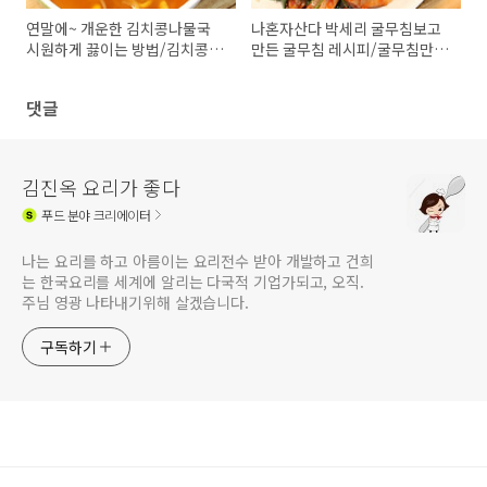
연말에~ 개운한 김치콩나물국
나혼자산다 박세리 굴무침보고
시원하게 끓이는 방법/김치콩나
만든 굴무침 레시피/굴무침만드
물국 레시피/ 김치콩나물국 만
는 방법/김진옥요리가좋다
들기 /김진옥요리가좋다
댓글
김진옥 요리가 좋다
푸드
분야 크리에이터
나는 요리를 하고 아름이는 요리전수 받아 개발하고 건희
는 한국요리를 세계에 알리는 다국적 기업가되고, 오직.
주님 영광 나타내기위해 살겠습니다.
구독하기