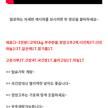
말로하는 자세한 레시피를 보시려면 위 영상을 클릭하세요~
재료(2~3인분):꼬막1kg.부추한줌.청양고추2개.다진파3T.다진
마늘2/3T.갈은깨1T.참기름1T.
고춧가루2T.간장4T.국간장1T.올리고당1T.미림1T
=> 밥숟가락 계량~
=> 국간장대신 멸치액젓 넣어도 좋습니다~
=> 청양고추는 기호에 맞게 조절하세요~
=> 부추생략가능합니다~