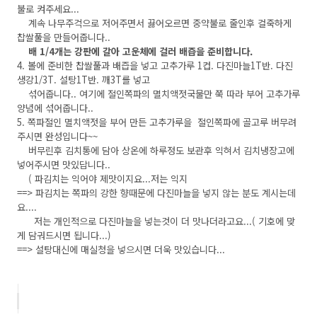
불로 켜주세요...
계속 나무주걱으로 저어주면서 끓어오르면 중약불로 줄인후 걸죽하게
찹쌀풀을 만들어줍니다..
배 1/4개는 강판에 갈아 고운체에 걸러 배즙을 준비합니다.
4. 볼에 준비한 찹쌀풀과 배즙을 넣고 고추가루 1컵. 다진마늘1T반. 다진
생강1/3T. 설탕1T반. 깨3T를 넣고
섞어줍니다.. 여기에 절인쪽파의 멸치액젓국물만 쭉 따라 부어 고추가루
양념에 섞어줍니다..
5. 쪽파절인 멸치액젓을 부어 만든 고추가루을
절인쪽파에 골고루 버무려
주시면 완성입니다~~
버무린후 김치통에 담아 상온에 하루정도 보관후 익혀서 김치냉장고에
넣어주시면 맛있답니다..
( 파김치는 익어야 제맛이지요...저는 익지
==> 파김치는 쪽파의 강한 향때문에 다진마늘을 넣지 않는 분도 계시는데
요....
저는 개인적으로 다진마늘을
넣는것이 더 맛나더라고요...( 기호에 맞
게 담궈드시면 됩니다...)
==> 설탕대신에 매실청을 넣으시면 더욱 맛있습니다...