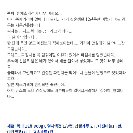
쪽파 및 채소가격이 너무 비싸요...
어제 쪽파가격이 얼마나 비싼지... 제가 결혼생활 12년동안 이렇게 비싼 경
우는 처음인듯합니다.
김치는 금치고 쪽파는 금파라고 하더니...
그 말이 딱입니다..
한 단에 묶인 양도 예전보다 적어보이는데.... 가격이 만원대가 넘으니...참
그렇습니다..
그래도...파김치를 꼭 담궈야할 이유가 있어서 파김치를 담궜습니다...
추석에 선물로 받은 배가 있어서 배를 갈아서 넣었더니 그 맛이 너무 좋네
요..
금파라서 그럴까요?? 완성된 파김치를 먹어보니 눈물이 날정도로 맛있더라
고요...
얼른 채소가격이 안정되면 좋겠는데...
어제 뉴스를 보니 김장철에도 배추파동이 일어날거라해서 걱정이 앞섭니
다...
재료: 쪽파 1단( 800g). 멸치액젓 1/3컵. 찹쌀가루 2T. 다진마늘1T반.
다진생강1/3T. 고추가루1컵.