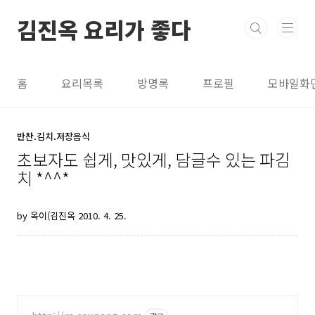
본문 바로가기
김진옥 요리가 좋다
홈
요리목록
방명록
프로필
모바일화
반찬.김치.저장음식
초보자도 쉽게, 맛있게, 담글수 있는 파김
치 *^^*
by 옥이(김진옥
2010. 4. 25.