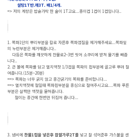
설탕1T반.깨3T. 배1/4개.
=> 저의 계량은 밥숟가락 한 술이 1T고요...종이컵 1컵이 1컵입니다..
1. 쪽파1단의 뿌리부분을 칼로 자른후 쪽파껍질을 제거해주세요...쪽파잎
의 누런부분은 제거해줍니다..
다듬은 쪽파를 깨끗하게 찬물로2~3번 씻어 소쿠리에 받쳐 물기를 빼줍
니다..
2. 큰 볼에 쪽파를 담고 멸치액젓 1/3컵을 쪽파의 흰부분에 골고루 뿌려 절
여줍니다.(15분~20분)
==> 쪽파는 너무 굵지 않고 중간굵기의 쪽파를 준비합니다...
==> 멸치액젓에 절일때 쪽파흰부분을 중심으로 절여주시고요....쪽파 푸른
부분은 살짝만 액젓을 묻혀줍니다.
절이는 중간에 한번만 뒤집어 줍니다...
3. 냄비에
찬물1컵을 넣은후 찹쌀가루2T를
넣고 잘 섞어준후 가스불을 센