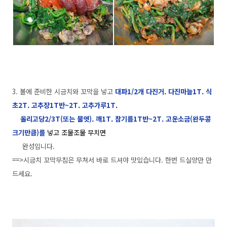
3. 볼에 준비한 시금치와 꼬막을 넣고
대파1/2개 다진거. 다진마늘1T. 식
초2T. 고추장1T반~2T. 고추가루1T.
올리고당2/3T(또는 물엿). 깨1T. 참기름1T반~2T. 고운소금(완두콩
크기만큼)를
넣고 조물조물 무치면
완성입니다.
==>시금치 꼬막무침은 무쳐서 바로 드셔야 맛있습니다. 한번 드실양만 만
드세요.