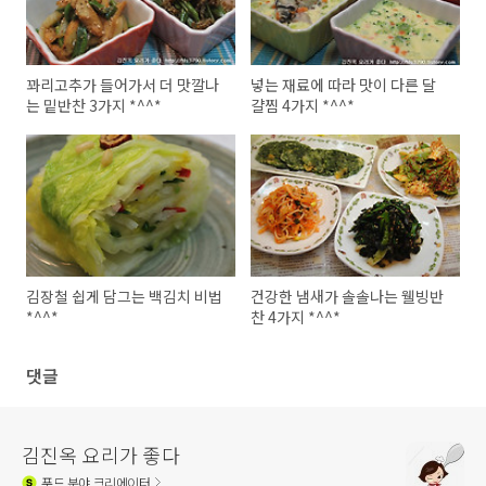
꽈리고추가 들어가서 더 맛깔나
넣는 재료에 따라 맛이 다른 달
는 밑반찬 3가지 *^^*
걀찜 4가지 *^^*
김장철 쉽게 담그는 백김치 비법
건강한 냄새가 솔솔나는 웰빙반
*^^*
찬 4가지 *^^*
댓글
김진옥 요리가 좋다
푸드
분야 크리에이터