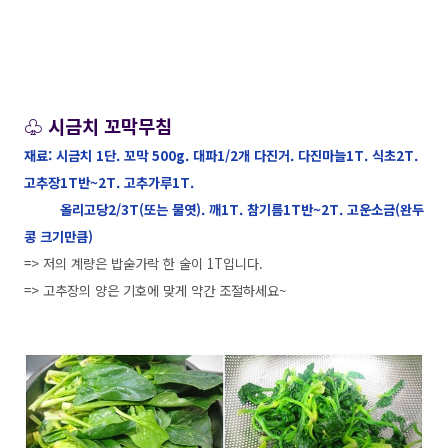
♧ 시금치 꼬막무침
재료: 시금치 1단. 꼬막 500g. 대파1/2개 다진거. 다진마늘1T. 식초2T.
고추장1T반~2T. 고추가루1T.
올리고당2/3T(또는 물엿). 깨1T. 참기름1T반~2T. 고운소금(완두
콩 크기만큼)
=> 저의 계량은 밥숟가락 한 술이 1T입니다.
=> 고추장의 양은 기호에 맞게 약간 조절하세요~