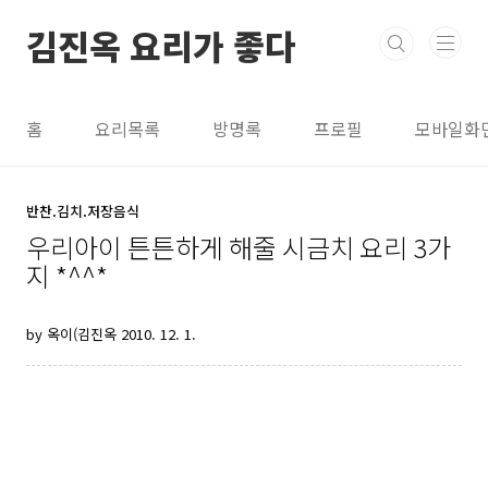
본문 바로가기
김진옥 요리가 좋다
홈
요리목록
방명록
프로필
모바일화
반찬.김치.저장음식
우리아이 튼튼하게 해줄 시금치 요리 3가
지 *^^*
by 옥이(김진옥
2010. 12. 1.