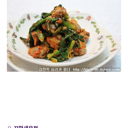
♧ 꼬막새우전