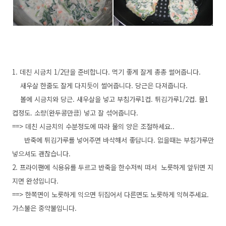
1. 데친 시금치 1/2단을 준비합니다. 먹기 좋게 잘게 총총 썰어줍니다.
새우살 한줌도 잘게 다지듯이 썰어줍니다. 당근은 다져줍니다.
볼에 시금치와 당근. 새우살을 넣고 부침가루1컵. 튀김가루1/2컵. 물1
컵정도. 소량(완두콩만큼) 넣고 잘 섞어줍니다.
==> 데친 시금치의 수분정도에 따라 물의 양은 조절하세요..
반죽에 튀김가루를 넣어주면 바삭해서 좋답니다. 없을때는 부침가루만
넣으셔도 괜찮습니다.
2. 프라이팬에 식용유를 두르고 반죽을 한수저씩 떠서 노릇하게 앞뒤면 지
지면 완성입니다.
==> 한쪽면이 노릇하게 익으면 뒤집어서 다른면도 노릇하게 익혀주세요.
가스불은 중약불입니다.