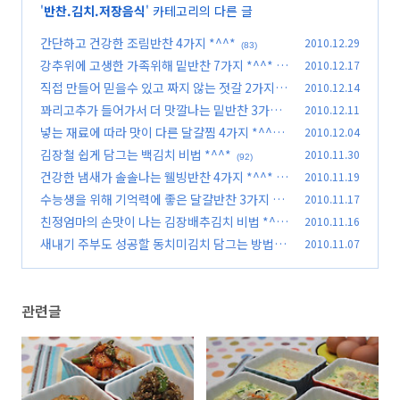
'
반찬.김치.저장음식
' 카테고리의 다른 글
간단하고 건강한 조림반찬 4가지 *^^*
2010.12.29
(83)
강추위에 고생한 가족위해 밑반찬 7가지 *^^*
2010.12.17
(9
직접 만들어 믿을수 있고 짜지 않는 젓갈 2가지 *
2010.12.14
4)
^^*
꽈리고추가 들어가서 더 맛깔나는 밑반찬 3가지
2010.12.11
(78)
*^^*
넣는 재료에 따라 맛이 다른 달걀찜 4가지 *^^*
2010.12.04
(67)
김장철 쉽게 담그는 백김치 비법 *^^*
2010.11.30
(67)
(92)
건강한 냄새가 솔솔나는 웰빙반찬 4가지 *^^*
2010.11.19
(8
수능생을 위해 기억력에 좋은 달걀반찬 3가지 *^
2010.11.17
3)
^*
친정엄마의 손맛이 나는 김장배추김치 비법 *^^
2010.11.16
(86)
*
새내기 주부도 성공할 동치미김치 담그는 방법 *
2010.11.07
(159)
^^*
(112)
관련글