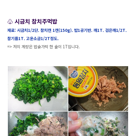
♧ 시금치 참치주먹밥
재료: 시금치1/2단. 참치캔 1캔(150g). 밥1공기반. 깨1T. 검은깨1/2T.
참기름1T. 고운소금1/2T정도.
=> 저의 계량은 밥숟가락 한 술이 1T입니다.