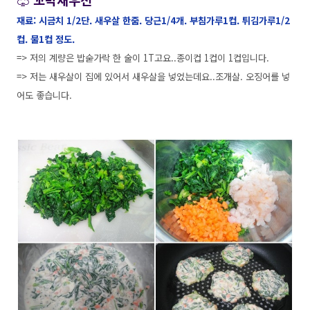
재료: 시금치 1/2단. 새우살 한줌. 당근1/4개. 부침가루1컵. 튀김가루1/2
컵. 물1컵 정도.
=> 저의 계량은 밥숟가락 한 술이 1T고요..종이컵 1컵이 1컵입니다.
=> 저는 새우살이 집에 있어서 새우살을 넣었는데요..조개살. 오징어를 넣
어도 좋습니다.