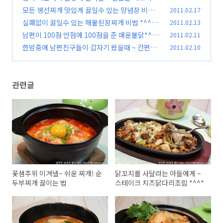
국 *^^*
모든 생선찌개 맛있게 끓일수 있는 양념장 비법(
2011.02.17
(95)
대구탕 끓이는 법)
실패없이 끓일수 있는 해물된장찌개 비법 *^^*
2011.02.13
(104)
남편이 100점 만점에 100점을 준 매운불닭*^^*
2011.02.11
(47)
한밤중에 남편친구들이 갑자기 왔을때 ~ 간편요
2011.02.10
(106)
리 3가지 *^^*
(74)
관련글
꽃샘추위 이겨낼~ 쉬운 찌개! 순
닭꼬치를 사달라는 아들에게 ~
두부찌개 끓이는 법
스테이크 치즈닭다리조림 *^^*