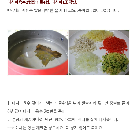
다시마육수2컵반 : 물4컵. 다시마1조각반.
=> 저의 계량은 밥숟가락 한 술이 1T고요..종이컵 1컵이 1컵입니다.
1. 다시마육수 끓이기 : 냄비에 물4컵을 부어 센불에서 끓으면 중불로 줄여
6분 끓여 다시마 육수 2컵반을 준비.
2. 분량의 새송이버섯. 당근. 양파. 애호박. 감자를 잘게 다져줍니다.
==> 야채는 있는 재료만 넣으세요. 다 넣지 않아도 되어요.