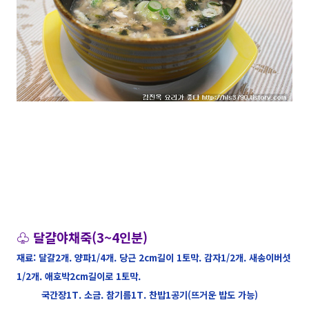
♧ 달걀야채죽(3~4인분)
재료: 달걀2개. 양파1/4개. 당근 2cm길이 1토막. 감자1/2개. 새송이버섯
1/2개. 애호박2cm길이로 1토막.
국간장1T. 소금. 참기름1T. 찬밥1공기(뜨거운 밥도 가능)