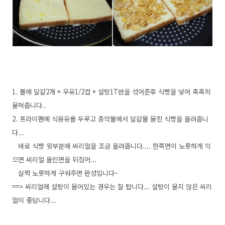
1. 볼에 달걀2개 + 우유1/2컵 + 설탕1T반을 섞어준후 식빵을 넣어 촉촉히
묻혀줍니다..
2. 프라이팬에 식용유를 두루고 중약불에서 달걀물 묻힌 식빵을 올려줍니
다...
바로 식빵 윗부분에 씨리얼을 조금 올려줍니다.... 한쪽면이 노릇하게 익
으면 씨리얼 올린면을 뒤집어...
살짝 노릇하게 구워주면 완성입니다~
==> 씨리얼에 설탕이 묻어있는 경우는 잘 탑니다... 설탕이 묻지 않은 씨리
얼이 좋답니다...