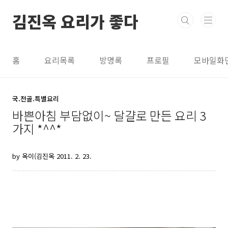
본문 바로가기
김진옥 요리가 좋다
홈
요리목록
방명록
프로필
모바일화
국.전골.특별요리
바쁜아침 부담없이~ 달걀로 만든 요리 3
가지 *^^*
by 옥이(김진옥
2011. 2. 23.