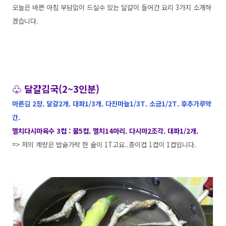
오늘은 바쁜 아침 부담없이 드실수 있는 달걀이 들어간 요리 3가지 소개하
겠습니다.
♧ 달걀김국(2~3인분)
마른김 2장. 달걀2개. 대파1/3개. 다진마늘1/3T. 소금1/2T. 후추가루약
간.
멸치다시마육수 3컵 : 물5컵. 멸치14마리. 다시마2조각. 대파1/2개.
=> 저의 계량은 밥숟가락 한 술이 1T고요..종이컵 1컵이 1컵입니다.