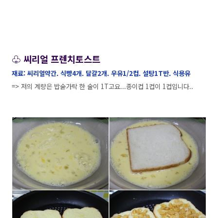
♧ 씨리얼 프렌치토스트
재료: 씨리얼약간. 식빵4개. 달걀2개. 우유1/2컵. 설탕1T반. 식용유
=> 저의 계량은 밥숟가락 한 술이 1T고요...종이컵 1컵이 1컵입니다..