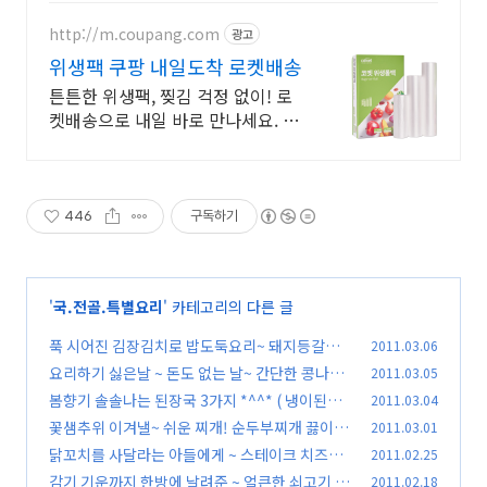
http://m.coupang.com
광고
위생팩 쿠팡 내일도착 로켓배송
튼튼한 위생팩, 찢김 걱정 없이! 로
켓배송으로 내일 바로 만나세요. 와
우회원 무료배송, 30일 반품으로 안
심 구매! 주방 위생을 책임져요.
446
구독하기
'
국.전골.특별요리
' 카테고리의 다른 글
푹 시어진 김장김치로 밥도둑요리~ 돼지등갈비
2011.03.06
김치찜 *^^*
요리하기 싫은날 ~ 돈도 없는 날~ 간단한 콩나물
2011.03.05
(60)
밥 *^^*
봄향기 솔솔나는 된장국 3가지 *^^* ( 냉이된장
2011.03.04
(71)
국.쑥국. 봄동된장국)
꽃샘추위 이겨낼~ 쉬운 찌개! 순두부찌개 끓이는
2011.03.01
(92)
법
닭꼬치를 사달라는 아들에게 ~ 스테이크 치즈닭
2011.02.25
(98)
다리조림 *^^*
감기 기운까지 한방에 날려준 ~ 얼큰한 쇠고기 무
2011.02.18
(69)