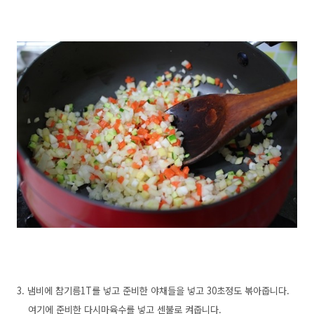
3. 냄비에 참기름1T를 넣고 준비한 야채들을 넣고 30초정도 볶아줍니다.
여기에 준비한 다시마육수를 넣고 센불로 켜줍니다.