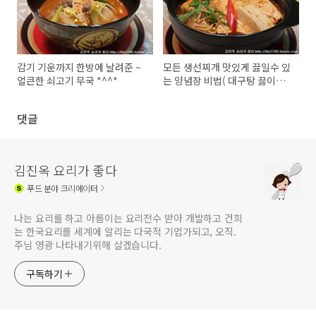
감기 기운까지 한방에 날려준 ~
모든 생선찌개 맛있게 끓일수 있
얼큰한 쇠고기 무국 *^^*
는 양념장 비법( 대구탕 끓이는
법)
댓글
김진옥 요리가 좋다
푸드
분야 크리에이터
나는 요리를 하고 아름이는 요리전수 받아 개발하고 건희
는 한국요리를 세계에 알리는 다국적 기업가되고, 오직.
주님 영광 나타내기위해 살겠습니다.
구독하기